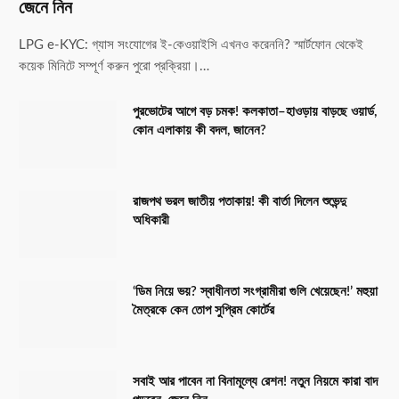
জেনে নিন
LPG e-KYC: গ্যাস সংযোগের ই-কেওয়াইসি এখনও করেননি? স্মার্টফোন থেকেই
কয়েক মিনিটে সম্পূর্ণ করুন পুরো প্রক্রিয়া।…
পুরভোটের আগে বড় চমক! কলকাতা–হাওড়ায় বাড়ছে ওয়ার্ড,
কোন এলাকায় কী বদল, জানেন?
রাজপথ ভরল জাতীয় পতাকায়! কী বার্তা দিলেন শুভেন্দু
অধিকারী
‘ডিম নিয়ে ভয়? স্বাধীনতা সংগ্রামীরা গুলি খেয়েছেন!’ মহুয়া
মৈত্রকে কেন তোপ সুপ্রিম কোর্টের
সবাই আর পাবেন না বিনামূল্যে রেশন! নতুন নিয়মে কারা বাদ