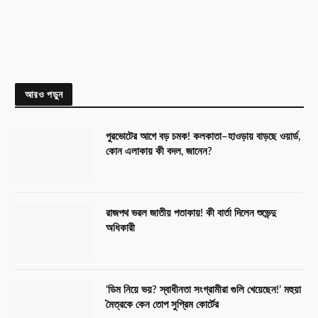
আরও পড়ুন
পুরভোটের আগে বড় চমক! কলকাতা–হাওড়ায় বাড়ছে ওয়ার্ড,
কোন এলাকায় কী বদল, জানেন?
রাজপথ ভরল জাতীয় পতাকায়! কী বার্তা দিলেন শুভেন্দু
অধিকারী
‘ডিম নিয়ে ভয়? স্বাধীনতা সংগ্রামীরা গুলি খেয়েছেন!’ মহুয়া
মৈত্রকে কেন তোপ সুপ্রিম কোর্টের