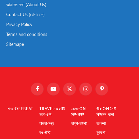
আমাদের কথা (About Us)
Contact Us (যোগাযোগ)
Privacy Policy
Terms and conditions
Sitemape
Facebook
YouTube
X
Instagram
Pinterest
(Twitter)
খবর-OFFBEAT
TRAVEL-অফবিট
ভোজ-ON
জীব-ON শৈলী
চলো-চলি
ফিট-বাইট
ফিটনেস ফান্ডা
যাত্রা-মন্ত্র
রান্না-ঝটপট
রূপকথা
রঙ-রীতি
চুপকথা