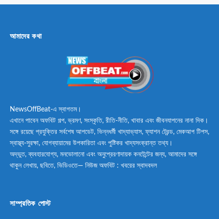
আমাদের কথা
NewsOffBeat-এ স্বাগতম।
এখানে পাবেন অফবিট গল্প, ভ্রমণ, সংস্কৃতি, রীতি-নীতি, খাবার এবং জীবনযাপনের নানা দিক।
সঙ্গে রয়েছে প্রযুক্তির সর্বশেষ আপডেট, ভিন্নধর্মী খাদ্যাভ্যাস, ফ্যাশন ট্রেন্ড, মেকআপ টিপস,
স্বাস্থ্য-সুরক্ষা, যোগব্যায়ামের উপকারিতা এবং পুষ্টিকর খাদ্যসংক্রান্ত তথ্য।
অদ্ভুত, ব্যবহারযোগ্য, মনভোলানো এবং অনুপ্রেরণাদায়ক কনটেন্টের জন্য, আমাদের সঙ্গে
থাকুন লেখায়, ছবিতে, ভিডিওতে— নিউজ অফবিট : খবরের স্বাদবদল
সাম্প্রতিক পোস্ট