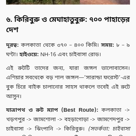
৬. কিরিবুরু ও মেঘাহাতুবুরু: ৭০০ পাহাড়ের
দেশ
দূরত্ব:
কলকাতা থেকে ৩৭০ – ৪০০ কিমি।
সময়:
৮ – ৯
ঘণ্টা।
হাইওয়ে:
NH-16 এবং চাইবাসা রোড।
এই রুটটি তাদের জন্য, যারা জঙ্গল ভালোবাসেন।
এশিয়ার সবথেকে বড় শাল জঙ্গল—’সারান্ডা ফরেস্ট’-এর
বুক চিরে বাইক চালানোর সাহস থাকলে তবেই এই রুটে
আসুন।
যাত্রাপথ ও রুট ম্যাপ (Best Route):
কলকাতা ->
খড়গপুর -> জামশোলা -> বহড়াগোড়া -> জামশেদপুর ->
চাইবাসা -> ঝিংপানি -> কিরিবুরু।
(সতর্কতা: চাইবাসা