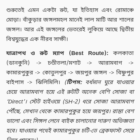
শুরুতেই এমন একটা রুট, যা ইতিহাস এবং রোমাঞ্চে
মোড়া। বাঁকুড়ার জঙ্গলমহল মানেই লাল মাটি আর শালের
জঙ্গল। আর এই জঙ্গলের ভেতরেই লুকিয়ে আছে দ্বিতীয়
বিশ্বযুদ্ধের এক নীরব সাক্ষী।
যাত্রাপথ ও রুট ম্যাপ (Best Route):
কলকাতা
(ডানকুনি) -> চণ্ডীতলা/মশাট -> আরামবাগ ->
কামারপুকুর -> কোতুলপুর -> জয়পুর জঙ্গল -> বিষ্ণুপুর
বাইপাস -> ঝিলিমিলি।
(
টিপস:
বর্ধমান ঘুরে যাওয়ার
চেয়ে আরামবাগ হয়ে এই রুটটি অনেক বেশি সোজা বা
‘Direct’। স্টেট হাইওয়ে (SH-2) ধরে সোজা আরামবাগ
পৌঁছে, সেখান থেকে কামারপুকুর হয়ে জয়পুর। রাস্তা বেশ
ভালো এবং সিঙ্গল লেনে বাইক চালানোর দারুণ অভিজ্ঞতা
হবে। যাওয়ার পথেই কামারপুকুর চটি-তে ব্রেকফাস্ট সেরে