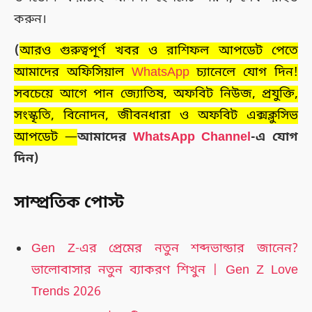
করুন।
(
আরও গুরুত্বপূর্ণ খবর ও রাশিফল আপডেট পেতে
আমাদের অফিসিয়াল
WhatsApp
চ্যানেলে যোগ দিন!
সবচেয়ে আগে পান জ্যোতিষ, অফবিট নিউজ, প্রযুক্তি,
সংস্কৃতি, বিনোদন, জীবনধারা ও অফবিট এক্সক্লুসিভ
আপডেট —
আমাদের
WhatsApp Channel
-এ যোগ
দিন)
সাম্প্রতিক পোস্ট
Gen Z-এর প্রেমের নতুন শব্দভান্ডার জানেন?
ভালোবাসার নতুন ব্যাকরণ শিখুন | Gen Z Love
Trends 2026