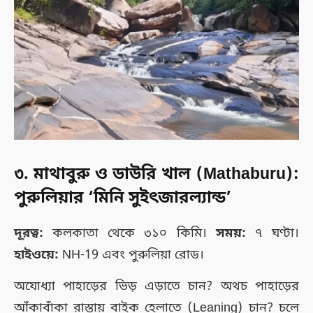
৩. মাথাবুরু ও ডাউরি খাল (Mathaburu):
পুরুলিয়ার ‘মিনি সুইৎজারল্যান্ড’
দূরত্ব:
কলকাতা থেকে ৩১০ কিমি।
সময়:
৭ ঘণ্টা।
হাইওয়ে:
NH-19 এবং পুরুলিয়া রোড।
অযোধ্যা পাহাড়ের ভিড় এড়াতে চান? অথচ পাহাড়ের
আঁকাবাঁকা রাস্তায় বাইক হেলাতে (Leaning) চান? চলে