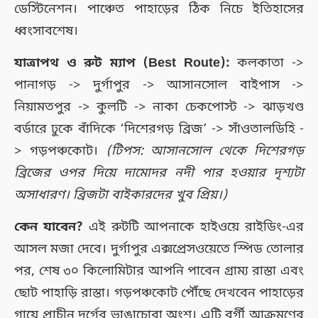
ডেস্টিনেশন। পাঞ্চেত পাহাড়ের ঠিক নিচে ইতিহাসের
ধ্বংসাবশেষ।
যাত্রাপথ ও রুট ম্যাপ (Best Route):
কলকাতা ->
পানাগড় -> দুর্গাপুর -> আসানসোল বাইপাস ->
নিয়ামতপুর -> কুলটি -> নাকা চেকপোস্ট -> ঝাড়খণ্ড
বর্ডারে ঢুকে বাঁদিকে ‘দিশেরগড় ব্রিজ’ -> সাঁওতালডিহি -
> গড়পঞ্চকোট।
(টিপস: আসানসোল থেকে দিশেরগড়
ব্রিজের ওপর দিয়ে দামোদর নদী পার হওয়ার দৃশ্যটা
অসাধারণ। ব্রিজটা বাইকারদের খুব প্রিয়।)
কেন যাবেন?
এই রুটটি আপনাকে হাইওয়ে রাইডিং-এর
আসল মজা দেবে। দুর্গাপুর এক্সপ্রেসওয়েতে স্পিড তোলার
পর, শেষ ৩০ কিলোমিটার আপনি পাবেন গ্রাম্য রাস্তা এবং
ছোট পাহাড়ি রাস্তা। গড়পঞ্চকোট পৌঁছে দেখবেন পাহাড়ের
গায়ে প্রাচীন দুর্গের ভাঙাচোরা অংশ। এটি বর্গী আক্রমণের