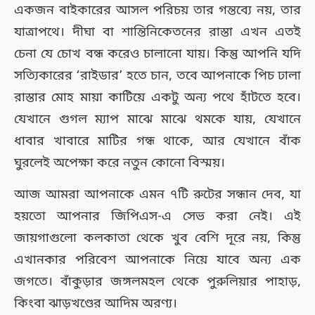
একজন বাইকারের আসল পরিচয় তার গন্তব্যে নয়, তার
যাত্রাপথে। দীঘা বা শান্তিনিকেতনের রাস্তা এখন এতই
চেনা যে চোখ বন্ধ করেও চালানো যায়। কিন্তু আপনি যদি
সত্যিকারের ‘রাইডার’ হতে চান, তবে আপনাকে পিচ ঢালা
রাস্তার মোহ মায়া কাটিয়ে একটু অন্য পথে হাঁটতে হবে।
যেখানে গুগল ম্যাপ মাঝে মাঝে থমকে যায়, যেখানে
ধাবার খাবারে মাটির গন্ধ থাকে, আর যেখানে বাঁক
ঘুরলেই অপেক্ষা করে নতুন কোনো বিস্ময়।
আজ আমরা আপনাকে এমন ৭টি রুটের সন্ধান দেব, যা
হয়তো আপনার জিপিএস-এ সেভ করা নেই। এই
জায়গাগুলো কলকাতা থেকে খুব বেশি দূরে নয়, কিন্তু
এখানকার পরিবেশ আপনাকে নিয়ে যাবে অন্য এক
জগতে। বাঁকুড়ার জঙ্গলমহল থেকে পুরুলিয়ার পাহাড়,
কিংবা ঝাড়খণ্ডের আদিম অরণ্য।