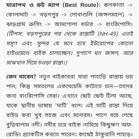
যাত্রাপথ ও রুট ম্যাপ (Best Route):
কলকাতা ->
কোলাঘাট -> খড়গপুর -> লোধাশুলি (জঙ্গলমহল) ->
ঝাড়গ্রাম ক্রসিং -> জামশোলা বর্ডার -> বাংরিপোসি।
(টিপস: খড়গপুরের পর থেকে রাস্তাটি (NH-49) এতই
মসৃণ এবং সুন্দর যে মনে হবে ইউরোপের কোনো
হাইওয়েতে বাইক চালাচ্ছেন। দুপাশে ঘন জঙ্গল, আর
মাঝখান দিয়ে চওড়া রাস্তা।)
কেন যাবেন?
নতুন বাইকাররা যারা পাহাড়ি রাস্তায় ভয়
পান, কিন্তু সমতলের একঘেয়েমি কাটাতে চান—তাদের
জন্য বাংরিপোসি সেরা। এখানে ছোট ছোট টিলা আছে,
যাকে স্থানীয় ভাষায় ‘ঘাটি’ বলে। এই ঘাটি রাস্তা দিয়ে
রাইড করা খুব সহজ এবং মনোরম। পাশে বয়ে গেছে
বুড়িবালাম নদী। নদীর চরে বাইক নামিয়ে কিছুক্ষণ অফ-
রোডিং প্র্যাকটিস করতে পারেন। কাছেই ঠাকুরানি পাহাড়।