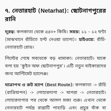
৭. নেতারহাট (Netarhat): ছোটনাগপুরের
রানি
দূরত্ব:
কলকাতা থেকে ৫৫০+ কিমি।
সময়:
১১ – ১২ ঘণ্টা
(মাঝখানে রাঁচিতে হল্ট নেওয়া ভালো)।
হাইওয়ে:
রাঁচি-
নেতারহাট রোড।
লিস্টের শেষে সবথেকে বড় ধামাকা। নেতারহাট। যাকে
বলা হয় ‘কুইন অফ ছোটনাগপুর’। এটি নতুন বাইকারদের
জন্য আল্টিমেট চ্যালেঞ্জ।
যাত্রাপথ ও রুট ম্যাপ (Best Route):
কলকাতা -> রাঁচি
(রাত্রিযাপন) -> লোহারদাগা -> ঘাগরা -> নেতারহাট।
লোহারদাগার পর থেকে আসল মজা শুরু। এখান থেকে
নেতারহাট পর্যন্ত রাস্তাটি পাহাড়ি এবং প্রচুর বাঁক বা