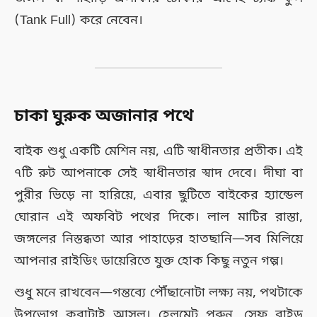
(Tank Full) করে নেবেন।
চাকা ঘুরুক অজানার পথে
বাইক শুধু একটি মেশিন নয়, এটি স্বাধীনতার প্রতীক। এই
৭টি রুট আপনাকে সেই স্বাধীনতার স্বাদ দেবে। দীঘা বা
পুরীর ভিড়ে না হারিয়ে, এবার ছুটিতে বাইকের হ্যান্ডেল
ঘোরান এই অফবিট পথের দিকে। লাল মাটির রাস্তা,
জঙ্গলের নিস্তব্ধতা আর পাহাড়ের হাতছানি—সব মিলিয়ে
আপনার রাইডিং ডায়েরিতে যুক্ত হোক কিছু নতুন গল্প।
শুধু মনে রাখবেন—গন্তব্যে পৌঁছানোটা লক্ষ্য নয়, পথটাকে
উপভোগ করাটাই আসল। হেলমেট পরুন, সেফ রাইড