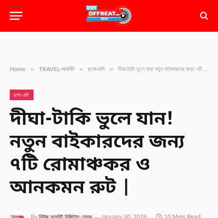
»
»
»
Home
TRAVEL-অফবিট
চলো-চলি
দীঘা-টাকি ভুলে যান! নতুন বাইকারদের জন্য ৭টি রোমাঞ্চকর ও আনকমন রুট |
চলো-চলি
দীঘা-টাকি ভুলে যান!
নতুন বাইকারদের জন্য
৭টি রোমাঞ্চকর ও
আনকমন রুট |
By
নিউজ অফবিট ডিজিটাল ডেস্ক
January 30, 2026
10 Mins Read