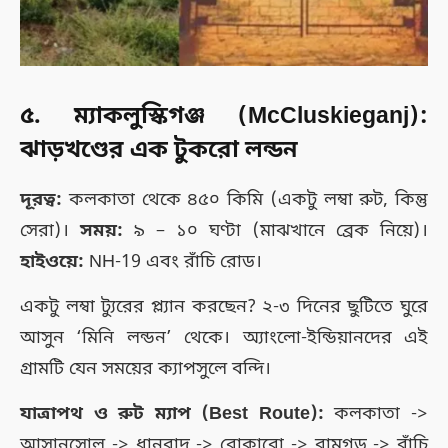
৫. ম্যাকলুস্কিগঞ্জ (McCluskieganj):
ঝাড়খণ্ডের এক টুকরো লন্ডন
দূরত্ব:
কলকাতা থেকে ৪৫০ কিমি (একটু লম্বা রুট, কিন্তু
সেরা)।
সময়:
৯ – ১০ ঘণ্টা (মাঝখানে ব্রেক নিয়ে)।
হাইওয়ে:
NH-19 এবং রাঁচি রোড।
একটু লম্বা ট্যুরের প্ল্যান করছেন? ২-৩ দিনের ছুটিতে ঘুরে
আসুন ‘মিনি লন্ডন’ থেকে। অ্যাংলো-ইন্ডিয়ানদের এই
গ্রামটি যেন সময়ের ক্যাপসুলে বন্দি।
যাত্রাপথ ও রুট ম্যাপ (Best Route):
কলকাতা ->
আসানসোল -> ধানবাদ -> বোকারো -> রামগড় -> রাঁচি