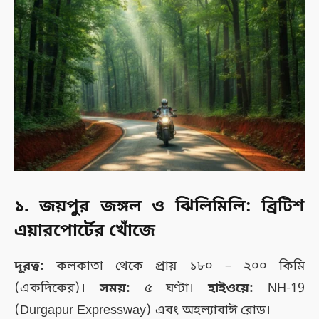
১. জয়পুর জঙ্গল ও ঝিলিমিলি: ব্রিটিশ
এয়ারপোর্টের খোঁজে
দূরত্ব:
কলকাতা থেকে প্রায় ১৮০ – ২০০ কিমি
(একদিকের)।
সময়:
৫ ঘণ্টা।
হাইওয়ে:
NH-19
(Durgapur Expressway) এবং অহল্যাবাঈ রোড।