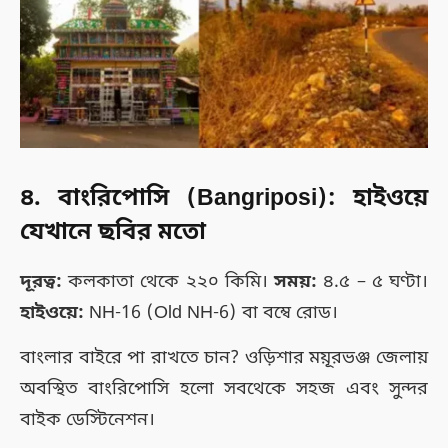
৪. বাংরিপোসি (Bangriposi): হাইওয়ে
যেখানে ছবির মতো
দূরত্ব:
কলকাতা থেকে ২২০ কিমি।
সময়:
৪.৫ – ৫ ঘণ্টা।
হাইওয়ে:
NH-16 (Old NH-6) বা বম্বে রোড।
বাংলার বাইরে পা রাখতে চান? ওড়িশার ময়ূরভঞ্জ জেলায়
অবস্থিত বাংরিপোসি হলো সবথেকে সহজ এবং সুন্দর
বাইক ডেস্টিনেশন।