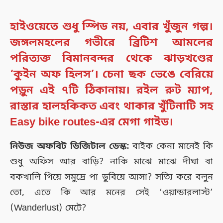
হাইওয়েতে শুধু স্পিড নয়, এবার খুঁজুন গল্প।
জঙ্গলমহলের গভীরে ব্রিটিশ আমলের
পরিত্যক্ত বিমানবন্দর থেকে ঝাড়খণ্ডের
‘কুইন অফ হিলস’। চেনা ছক ভেঙে বেরিয়ে
পড়ুন এই ৭টি ঠিকানায়। রইল রুট ম্যাপ,
রাস্তার হালহকিকত এবং থাকার খুঁটিনাটি সহ
Easy bike routes
-এর মেগা গাইড।
নিউজ অফবিট ডিজিটাল ডেস্ক:
বাইক কেনা মানেই কি
শুধু অফিস আর বাড়ি? নাকি মাঝে মাঝে দীঘা বা
বকখালি গিয়ে সমুদ্রে পা ডুবিয়ে আসা? সত্যি করে বলুন
তো, এতে কি আর মনের সেই ‘ওয়ান্ডারলাস্ট’
(Wanderlust) মেটে?