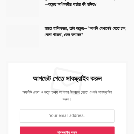
—শুভেন্দু অধিকারীর বার্তায় কী ইঙ্গিত?
মমতা হালিশহরে, পাল্টা শুভেন্দু—“আপনি যেখানেই যেতে চান,
যেতে পারেন”, কেন বললেন?
আপডেট পেতে সাবস্ক্রাইব করুন
অফবিট লেখা ও নতুন তথ্য আপনার ইনবক্সে পেতে এখনই সাবস্ক্রাইব
করুন।