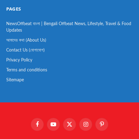
PAGES
NewsOffbeat বাংলা | Bengali Offbeat News, Lifestyle, Travel & Food
Updates
আমাদের কথা (About Us)
Contact Us (যোগাযোগ)
Privacy Policy
Terms and conditions
Sitemape
Facebook
YouTube
X
Instagram
Pinterest
(Twitter)