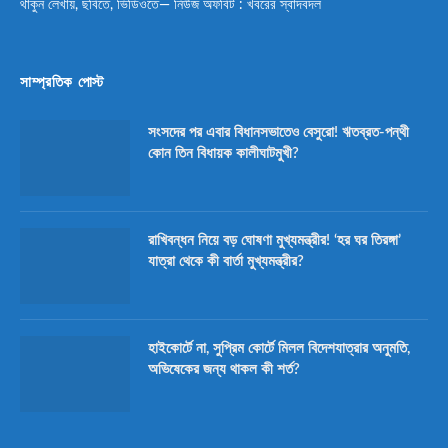
থাকুন লেখায়, ছবিতে, ভিডিওতে— নিউজ অফবিট : খবরের স্বাদবদল
সাম্প্রতিক পোস্ট
সংসদের পর এবার বিধানসভাতেও বেসুরো! ঋতব্রত-পন্থী
কোন তিন বিধায়ক কালীঘাটমুখী?
রাখিবন্ধন নিয়ে বড় ঘোষণা মুখ্যমন্ত্রীর! ‘হর ঘর তিরঙ্গা’
যাত্রা থেকে কী বার্তা মুখ্যমন্ত্রীর?
হাইকোর্টে না, সুপ্রিম কোর্টে মিলল বিদেশযাত্রার অনুমতি,
অভিষেকের জন্য থাকল কী শর্ত?