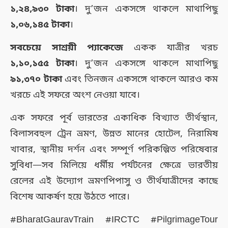
১,২৪,৯৩০ টাকা
। দু’জন একসঙ্গে থাকলে মাথাপিছু
১,০৬,১৪৫ টাকা
।
সবচেয়ে সাশ্রয়ী প্যাকেজে
একক যাত্রীর খরচ
১,১০,১৫৫ টাকা
। দু’জন একসঙ্গে থাকলে মাথাপিছু
৯১,৩৭০ টাকা
এবং তিনজন একসঙ্গে থাকলে আরও কম
খরচে এই সফরে অংশ নেওয়া যাবে।
এক সফরে পূর্ব ভারতের একাধিক বিখ্যাত তীর্থস্থান,
বিলাসবহুল ট্রেন ভ্রমণ, উন্নত মানের হোটেল, নিরামিষ
খাবার, স্থানীয় দর্শন এবং সম্পূর্ণ পরিকল্পিত পরিষেবার
সুবিধা—সব মিলিয়ে ধর্মীয় পর্যটনের ক্ষেত্রে ভারতীয়
রেলের এই উদ্যোগ ভ্রমণপিপাসু ও তীর্থযাত্রীদের কাছে
বিশেষ আকর্ষণ হয়ে উঠতে পারে।
#BharatGauravTrain #IRCTC #PilgrimageTour