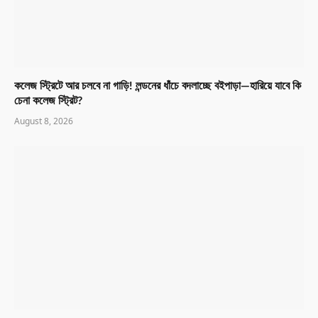
কলেজ স্ট্রিটে আর চলবে না গাড়ি! লন্ডনের ধাঁচে বদলাচ্ছে বইপাড়া—হারিয়ে যাবে কি
চেনা কলেজ স্ট্রিট?
August 8, 2026