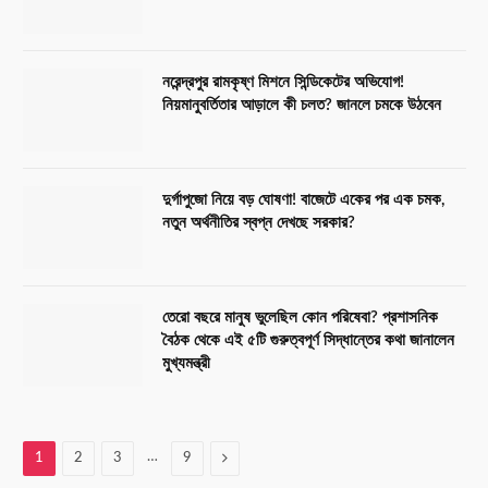
নরেন্দ্রপুর রামকৃষ্ণ মিশনে সিন্ডিকেটের অভিযোগ!
নিয়মানুবর্তিতার আড়ালে কী চলত? জানলে চমকে উঠবেন
দুর্গাপুজো নিয়ে বড় ঘোষণা! বাজেটে একের পর এক চমক,
নতুন অর্থনীতির স্বপ্ন দেখছে সরকার?
তেরো বছরে মানুষ ভুলেছিল কোন পরিষেবা? প্রশাসনিক
বৈঠক থেকে এই ৫টি গুরুত্বপূর্ণ সিদ্ধান্তের কথা জানালেন
মুখ্যমন্ত্রী
…
Next
1
2
3
9