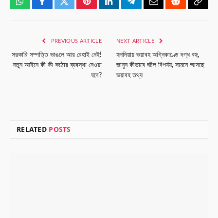
WhatsApp
Facebook
Twitter
Pinterest
LinkedIn
Telegram
Email
Reddit
Copy
Link
PREVIOUS ARTICLE
NEXT ARTICLE
সরকারি সম্পত্তি ভাঙলে আর রেহাই নেই!
হলদিয়ায় ভয়াবহ অগ্নিকাণ্ডে দগ্ধ বহু,
নতুন আইনে কী কী কঠোর ব্যবস্থা নেওয়া
জানুন কীভাবে ঘটল বিপর্যয়, সামনে আসছে
হবে?
ভয়াবহ তথ্য
RELATED
POSTS