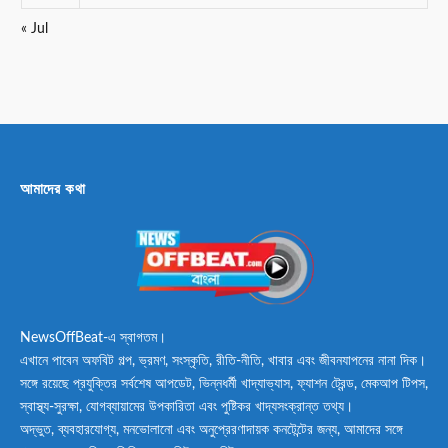
« Jul
আমাদের কথা
NewsOffBeat-এ স্বাগতম।
এখানে পাবেন অফবিট গল্প, ভ্রমণ, সংস্কৃতি, রীতি-নীতি, খাবার এবং জীবনযাপনের নানা দিক।
সঙ্গে রয়েছে প্রযুক্তির সর্বশেষ আপডেট, ভিন্নধর্মী খাদ্যাভ্যাস, ফ্যাশন ট্রেন্ড, মেকআপ টিপস,
স্বাস্থ্য-সুরক্ষা, যোগব্যায়ামের উপকারিতা এবং পুষ্টিকর খাদ্যসংক্রান্ত তথ্য।
অদ্ভুত, ব্যবহারযোগ্য, মনভোলানো এবং অনুপ্রেরণাদায়ক কনটেন্টের জন্য, আমাদের সঙ্গে