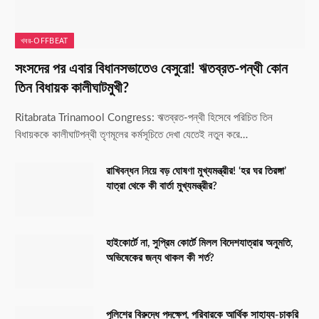
খবর-OFFBEAT
সংসদের পর এবার বিধানসভাতেও বেসুরো! ঋতব্রত-পন্থী কোন
তিন বিধায়ক কালীঘাটমুখী?
Ritabrata Trinamool Congress: ঋতব্রত-পন্থী হিসেবে পরিচিত তিন
বিধায়ককে কালীঘাটপন্থী তৃণমূলের কর্মসূচিতে দেখা যেতেই নতুন করে…
রাখিবন্ধন নিয়ে বড় ঘোষণা মুখ্যমন্ত্রীর! ‘হর ঘর তিরঙ্গা’
যাত্রা থেকে কী বার্তা মুখ্যমন্ত্রীর?
হাইকোর্টে না, সুপ্রিম কোর্টে মিলল বিদেশযাত্রার অনুমতি,
অভিষেকের জন্য থাকল কী শর্ত?
পুলিশের বিরুদ্ধে পদক্ষেপ, পরিবারকে আর্থিক সাহায্য-চাকরি