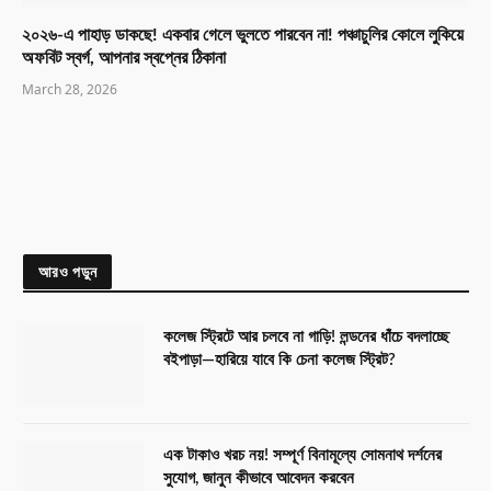
২০২৬-এ পাহাড় ডাকছে! একবার গেলে ভুলতে পারবেন না! পঞ্চাচুলির কোলে লুকিয়ে
অফবিট স্বর্গ, আপনার স্বপ্নের ঠিকানা
March 28, 2026
আরও পড়ুন
কলেজ স্ট্রিটে আর চলবে না গাড়ি! লন্ডনের ধাঁচে বদলাচ্ছে
বইপাড়া—হারিয়ে যাবে কি চেনা কলেজ স্ট্রিট?
এক টাকাও খরচ নয়! সম্পূর্ণ বিনামূল্যে সোমনাথ দর্শনের
সুযোগ, জানুন কীভাবে আবেদন করবেন