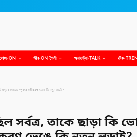
ভোজ-ON
জীব-ON শৈলী
অ্যাস্ট্রো-TALK
টেক-TRE
ভোট সম্ভব ফলতায়? পুরনো সমীকরণ ভেঙে কি নতুন লড়াই?
 সর্বত্র, তাকে ছাড়া কি ভো