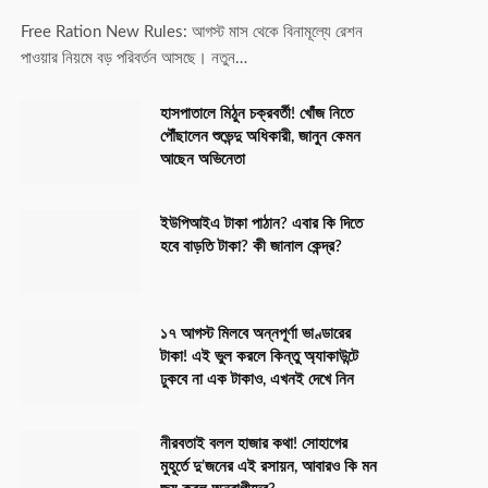
Free Ration New Rules: আগস্ট মাস থেকে বিনামূল্যে রেশন
পাওয়ার নিয়মে বড় পরিবর্তন আসছে। নতুন…
হাসপাতালে মিঠুন চক্রবর্তী! খোঁজ নিতে
পৌঁছালেন শুভেন্দু অধিকারী, জানুন কেমন
আছেন অভিনেতা
ইউপিআইএ টাকা পাঠান? এবার কি দিতে
হবে বাড়তি টাকা? কী জানাল কেন্দ্র?
১৭ আগস্ট মিলবে অন্নপূর্ণা ভাণ্ডারের
টাকা! এই ভুল করলে কিন্তু অ্যাকাউন্টে
ঢুকবে না এক টাকাও, এখনই দেখে নিন
নীরবতাই বলল হাজার কথা! সোহাগের
মুহূর্তে দু’জনের এই রসায়ন, আবারও কি মন