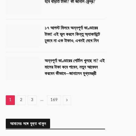
হবে বাড়তি টাকা? কী জানাল কেন্দ্র?
১৭ আগস্ট মিলবে অন্নপূর্ণা ভাণ্ডারের
টাকা! এই ভুল করলে কিন্তু অ্যাকাউন্টে
ঢুকবে না এক টাকাও, এখনই দেখে নিন
অন্নপূর্ণা ভাণ্ডারের পোর্টাল খুলছে না? এই
মাসের টাকা কবে পাবেন, নতুন আবেদন
করবেন কীভাবে—জানালেন মুখ্যমন্ত্রী
…
Next
1
2
3
169
আমাদের সঙ্গে যুক্ত থাকুন