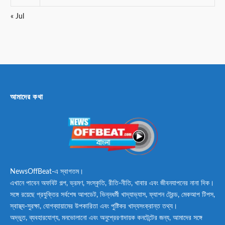
« Jul
আমাদের কথা
NewsOffBeat-এ স্বাগতম।
এখানে পাবেন অফবিট গল্প, ভ্রমণ, সংস্কৃতি, রীতি-নীতি, খাবার এবং জীবনযাপনের নানা দিক।
সঙ্গে রয়েছে প্রযুক্তির সর্বশেষ আপডেট, ভিন্নধর্মী খাদ্যাভ্যাস, ফ্যাশন ট্রেন্ড, মেকআপ টিপস,
স্বাস্থ্য-সুরক্ষা, যোগব্যায়ামের উপকারিতা এবং পুষ্টিকর খাদ্যসংক্রান্ত তথ্য।
অদ্ভুত, ব্যবহারযোগ্য, মনভোলানো এবং অনুপ্রেরণাদায়ক কনটেন্টের জন্য, আমাদের সঙ্গে