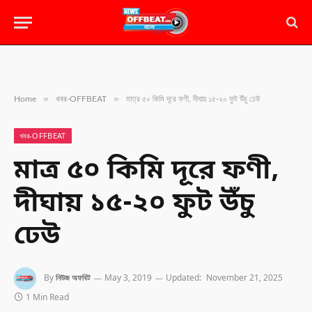
»
»
Home
খবর-OFFBEAT
মাত্র ৫০ কিমি দূরে ফণী, দীঘায় ১৫-২০ ফুট উঁচু ঢেউ
খবর-OFFBEAT
মাত্র ৫০ কিমি দূরে ফণী,
দীঘায় ১৫-২০ ফুট উঁচু
ঢেউ
By
নিউজ অফবিট
May 3, 2019
Updated:
November 21, 2025
1 Min Read