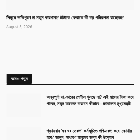
সিঙ্গুরে ক্ষতিপূরণ না নতুন কারখানা? টাটাকে ফেরাতে কী বড় পরিকল্পনা রাজ্যের?
August 5, 2026
আরও পড়ুন
অন্নপূর্ণা ভাণ্ডারের পোর্টাল খুলছে না? এই মাসের টাকা কবে
পাবেন, নতুন আবেদন করবেন কীভাবে—জানালেন মুখ্যমন্ত্রী
প্রথমবার ‘ঘর ঘর তেরঙ্গা’ কর্মসূচিতে পশ্চিমবঙ্গ, কবে, কোথায়
হবে? জানুন, সাধারণ মানুষের জন্য কী উদ্যোগ