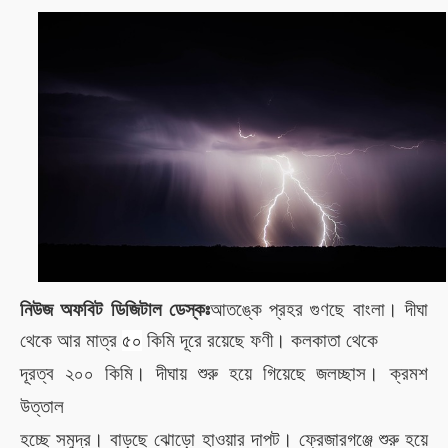
নিউজ অফবিট ডিজিটাল ডেস্কঃ
আতঙ্কে প্রহর গুণছে বাংলা। দীঘা
থেকে আর মাত্র
৫০
কিমি দূরে রয়েছে ফণী। কলকাতা থেকে
দূরত্ব ২
০
০ কিমি। দীঘায় শুরু হয়ে গিয়েছে
জলচ্ছাস
। ক্রমশ
উত্তাল
হচ্ছে সমুদ্র। বাড়ছে ঝোড়ো হাওয়ার দাপট।
ফ্রেজারগঞ্জে শুরু হয়ে