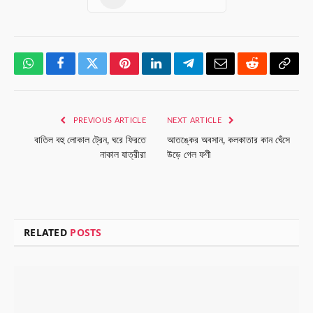
WhatsApp
Facebook
Twitter
Pinterest
LinkedIn
Telegram
Email
Reddit
Copy
Link
PREVIOUS ARTICLE
NEXT ARTICLE
বাতিল বহু লোকাল ট্রেন, ঘরে ফিরতে
আতঙ্কের অবসান, কলকাতার কান ঘেঁসে
নাকাল যাত্রীরা
উড়ে গেল ফণী
RELATED
POSTS