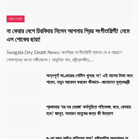
লাইম লাইট
না ফেরার দেশে চিরবিদায় নিলেন আপনার প্রিয় সংগীতশিল্পী! নেমে
এল শোকের ছায়া!
Swagata Dey Death News: জনপ্রিয় সংগীতশিল্পী স্বাগত দে-র প্রয়াণে
শোকস্তব্ধ বাংলা সঙ্গীতজগৎ। আধুনিক গান, রবীন্দ্রসঙ্গীত,…
অন্নপূর্ণা ভাণ্ডারের পোর্টাল খুলছে না? এই মাসের টাকা কবে
পাবেন, নতুন আবেদন করবেন কীভাবে—জানালেন মুখ্যমন্ত্রী
প্রথমবার ‘ঘর ঘর তেরঙ্গা’ কর্মসূচিতে পশ্চিমবঙ্গ, কবে, কোথায়
হবে? জানুন, সাধারণ মানুষের জন্য কী উদ্যোগ
গুণ্ডা দমন আইন বাতিলের পথে? রাষ্ট্রপতির অনুমোদন না