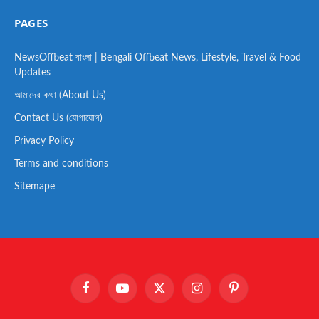
PAGES
NewsOffbeat বাংলা | Bengali Offbeat News, Lifestyle, Travel & Food
Updates
আমাদের কথা (About Us)
Contact Us (যোগাযোগ)
Privacy Policy
Terms and conditions
Sitemape
Facebook
YouTube
X
Instagram
Pinterest
(Twitter)