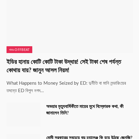
খবর-OFFBEAT
ইডির হানায় কোটি কোটি টাকা উদ্ধার! সেই টাকা শেষ পর্যন্ত
কোথায় যায়? জানুন আসল নিয়ম!
What Happens to Money Seized by ED: দুর্নীতি বা মানি লন্ডারিংয়ের
তদন্তে ED বিপুল নগদ…
অভয়ার মৃত্যুবার্ষিকীতে মায়ের মুখে বিস্ফোরক কথা, কী
জানালেন তিনি?
মোদী সরকারের সবচেয়ে বড় চ্যালেঞ্জ কি হয়ে উঠছে জেনজি?