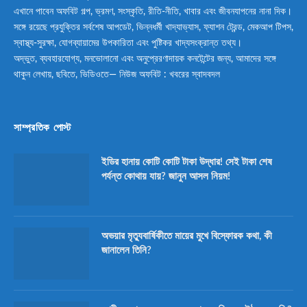
এখানে পাবেন অফবিট গল্প, ভ্রমণ, সংস্কৃতি, রীতি-নীতি, খাবার এবং জীবনযাপনের নানা দিক।
সঙ্গে রয়েছে প্রযুক্তির সর্বশেষ আপডেট, ভিন্নধর্মী খাদ্যাভ্যাস, ফ্যাশন ট্রেন্ড, মেকআপ টিপস,
স্বাস্থ্য-সুরক্ষা, যোগব্যায়ামের উপকারিতা এবং পুষ্টিকর খাদ্যসংক্রান্ত তথ্য।
অদ্ভুত, ব্যবহারযোগ্য, মনভোলানো এবং অনুপ্রেরণাদায়ক কনটেন্টের জন্য, আমাদের সঙ্গে
থাকুন লেখায়, ছবিতে, ভিডিওতে— নিউজ অফবিট : খবরের স্বাদবদল
সাম্প্রতিক পোস্ট
ইডির হানায় কোটি কোটি টাকা উদ্ধার! সেই টাকা শেষ
পর্যন্ত কোথায় যায়? জানুন আসল নিয়ম!
অভয়ার মৃত্যুবার্ষিকীতে মায়ের মুখে বিস্ফোরক কথা, কী
জানালেন তিনি?