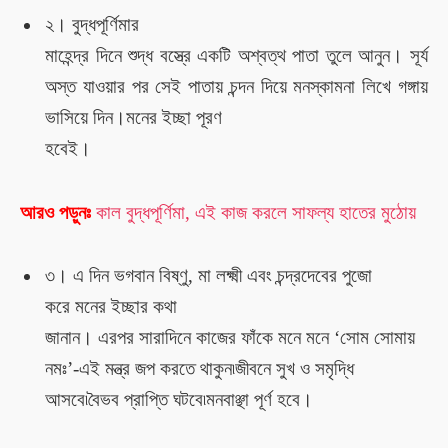
২।
বুদ্ধপূর্ণিমার
মাহেন্দ্র দিনে শুদ্ধ বস্ত্রে একটি অশ্বত্থ পাতা
তুলে আনুন।
সূর্য
অস্ত যাওয়ার পর
সেই
পাতায় চন্দন দিয়ে মনস্কামনা লিখে গঙ্গায়
ভাসিয়ে দিন।মনের ইচ্ছা পূরণ
হবেই।
আরও পড়ুনঃ
কাল
বুদ্ধপূর্ণিমা
, এই কাজ করলে সাফল্য হাতের মুঠোয়
৩।
এ দিন ভগবান বিষ্ণু, মা লক্ষ্মী এবং চন্দ্রদেবের পুজো
করে মনের ইচ্ছার কথা
জানান। এরপর সারাদিনে কাজের ফাঁকে
মনে মনে
‘
সোম সোমায়
নমঃ
’
-এই মন্ত্র জপ করতে থাকুন৷
জীবনে সুখ ও সমৃদ্ধি
আসবে
৷বৈভব প্রাপ্তি ঘটবে৷
মনবাঞ্ছা পূর্ণ হবে।