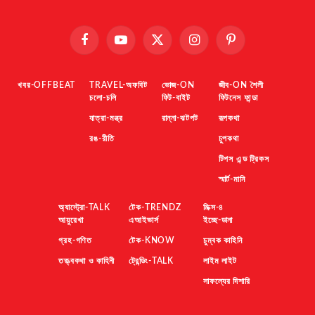
Facebook
YouTube
X
Instagram
Pinterest
(Twitter)
খবর-OFFBEAT
TRAVEL-অফবিট
ভোজ-ON
জীব-ON শৈলী
চলো-চলি
ফিট-বাইট
ফিটনেস ফান্ডা
যাত্রা-মন্ত্র
রান্না-ঝটপট
রূপকথা
রঙ-রীতি
চুপকথা
টিপস এন্ড ট্রিকস
স্মার্ট-মানি
অ্যাস্ট্রো-TALK
টেক-TRENDZ
মিক্স-৪
আয়ুরেখা
এআইভার্স
ইচ্ছে-ডানা
গ্রহ-গণিত
টেক-KNOW
চুম্বক কাহিনি
তত্ত্বকথা ও কাহিনী
ট্রেন্ডিং-TALK
লাইম লাইট
সাফল্যের দিশারি