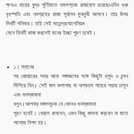
ক্ষণ৷এ বারের বুদ্ধ পূর্ণিমাতে সমসপ্তক রাজযোগ
রয়েছে
৷এদিন গুরু
বৃহস্পতি এবং নবগ্রহের রাজা সূর্যদেব
মুখমুখী আসবে
।
তার উপর
দিনটি শনিবার। তাই সেই
মাহেন্দ্রযোগে
নিয়ম
মেনে
তিনটি
কাজ করলে
ই মনের ইচ্ছা পূরণ হবেই।
১। স্নানের
পর জোয়ারের সময় আনা
গঙ্গাজলের সঙ্গে কিছুটা হলুদ
ও চন্দন
মিশিয়ে
নিন। সেই জল
কলাগাছ
বা
অশ্বত্থ গাছে
র গড়ায়
ঢালুন
এবং মনস্কামনা
বলুন।আপনার
মঙ্গলসূচক
যে কোনও মনস্কামনা
পূরণ হবে
ই
।
খেয়াল রাখবেন, এমন কিছু কামনা করবেন না যাতে
অন্যের বিপদ হয়।