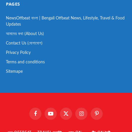
PAGES
NewsOffbeat বাংলা | Bengali Offbeat News, Lifestyle, Travel & Food
Updates
আমাদের কথা (About Us)
Contact Us (যোগাযোগ)
Privacy Policy
Terms and conditions
Sitemape
Facebook
YouTube
X
Instagram
Pinterest
(Twitter)