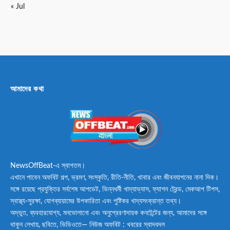
« Jul
আমাদের কথা
NewsOffBeat-এ স্বাগতম।
এখানে পাবেন অফবিট গল্প, ভ্রমণ, সংস্কৃতি, রীতি-নীতি, খাবার এবং জীবনযাপনের নানা দিক।
সঙ্গে রয়েছে প্রযুক্তির সর্বশেষ আপডেট, ভিন্নধর্মী খাদ্যাভ্যাস, ফ্যাশন ট্রেন্ড, মেকআপ টিপস,
স্বাস্থ্য-সুরক্ষা, যোগব্যায়ামের উপকারিতা এবং পুষ্টিকর খাদ্যসংক্রান্ত তথ্য।
অদ্ভুত, ব্যবহারযোগ্য, মনভোলানো এবং অনুপ্রেরণাদায়ক কনটেন্টের জন্য, আমাদের সঙ্গে
থাকুন লেখায়, ছবিতে, ভিডিওতে— নিউজ অফবিট : খবরের স্বাদবদল