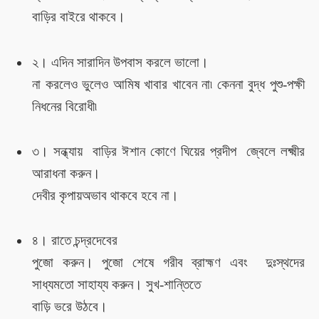
বাড়ির বাইরে থাকবে।
২। এদিন সারাদিন উপবাস করলে ভালো।
না করলেও
ভুলেও আমিষ খাবার খাবেন না৷ কেননা বুদ্ধ পুশু-পক্ষী
নিধনের বিরোধী৷
৩। সন্ধ্যায়
বাড়ির ঈশান কোণে ঘিয়ের প্রদীপ
জ্বেলে
লক্ষ্মী
র
আরাধনা করুন।
দেবীর
কৃপায়
অভাব
থাকবে
হবে না।
৪।
রাতে চন্দ্রদেবের
পুজো করুন। পুজো শেষে গরীব ব্রাহ্মণ
এবং
দুঃস্থদের
সাধ্যমতো
সাহায্য করুন
।
সুখ-শান্তিতে
বাড়ি ভরে উঠবে।