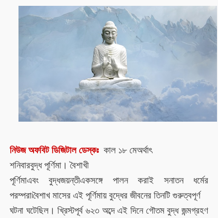
নিউজ অফবিট ডিজিটাল ডেস্কঃ
কাল
১৮ মে
অর্থাৎ
শনিবার
বুদ্ধ পূর্ণিমা
।
বৈশাখী
পূর্ণিমা
এবং বুদ্ধজয়ন্তী
একসঙ্গে পালন করাই সনাতন ধর্মের
পরম্পরা৷
বৈশাখ মাসের এই পূর্ণিমায় বুদ্ধের জীবনের তিনটি গুরুত্বপূর্ণ
ঘটনা
ঘটেছিল।
খ্রিস্টপূর্ব ৬২৩ অব্দে
এই দিনে
গৌতম বুদ্ধ জন্মগ্রহণ