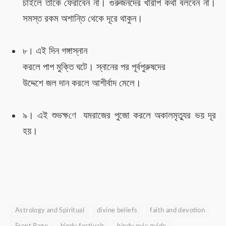
চাইলে তাকে ফেরাবেন না।
গুরুজনদের খারাপ কথা বলবেন না।
সমস্ত রকম
অশান্তি থেকে দূরে
থাকুন
।
এই দিন গঙ্গাস্নান
৮।
করলে পাপ মুক্তি
ঘটে। স্নানের পর
পূর্বপুরুষদের
উদ্দেশে জল দান
করলে আশীর্বাদ মেলে।
৯। এই
শুভক্ষ
ণে
যমরাজের পুজো করলে অকালমৃত্যু
র
ভয়
দূর
হয়
।
Astrology and Spiritual
divine beliefs
faith and devotion