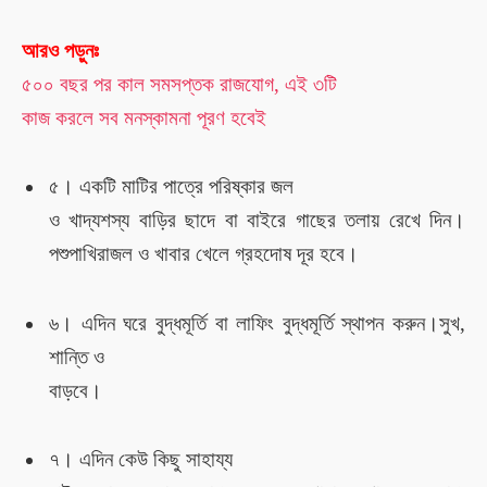
আরও পড়ুনঃ
৫০০ বছর পর কাল
সমসপ্তক রাজযোগ
, এই ৩টি
কাজ করলে সব
মনস্কামনা পূরণ হবে
ই
৫। একটি মাটির পাত্রে পরিষ্কার জল
ও খাদ্যশস্য বাড়ির ছাদে বা বাইরে গাছের তলায় রেখে দিন।
পশুপাখি
রা
জল ও খাবার
খেলে গ্রহদোষ দূর হবে।
৬। এদিন
ঘরে বুদ্ধমূর্তি বা লাফিং বুদ্ধমূর্তি স্থাপন করুন।
সুখ,
শান্তি ও
বাড়বে
।
৭। এদিন
কেউ কিছু সাহায্য