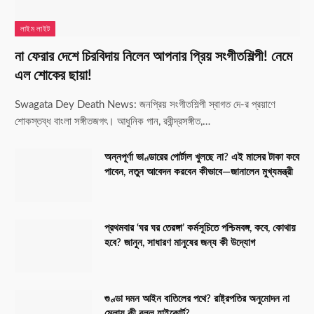
লাইম লাইট
না ফেরার দেশে চিরবিদায় নিলেন আপনার প্রিয় সংগীতশিল্পী! নেমে
এল শোকের ছায়া!
Swagata Dey Death News: জনপ্রিয় সংগীতশিল্পী স্বাগত দে-র প্রয়াণে
শোকস্তব্ধ বাংলা সঙ্গীতজগৎ। আধুনিক গান, রবীন্দ্রসঙ্গীত,…
অন্নপূর্ণা ভাণ্ডারের পোর্টাল খুলছে না? এই মাসের টাকা কবে
পাবেন, নতুন আবেদন করবেন কীভাবে—জানালেন মুখ্যমন্ত্রী
প্রথমবার ‘ঘর ঘর তেরঙ্গা’ কর্মসূচিতে পশ্চিমবঙ্গ, কবে, কোথায়
হবে? জানুন, সাধারণ মানুষের জন্য কী উদ্যোগ
গুণ্ডা দমন আইন বাতিলের পথে? রাষ্ট্রপতির অনুমোদন না
মেলায় কী বলল হাইকোর্ট?