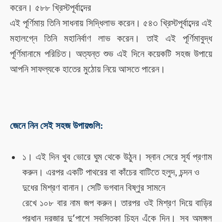
করেন। ৫৮৮ খ্রিস্টপূর্বাব্দের
এই পূর্ণিমা
য়
তিনি সাধনায় সিদ্ধিলাভ করেন
।
৫৪৩ খ্রিস্টপূর্বাব্দের
এই
মহালগ্নে তিনি
মহানির্বাণ লাভ করেন। তাই এই পূর্ণিমা
বুদ্ধ
পূর্ণিমা
নামে পরিচিত।
অত্যন্ত শুভ এই দিনে কয়েকটি
সহজ উপায়ে
আপনি সাফল্যকে হাতের মুঠোয় নিয়ে আসতে পারেন।
জেনে নিন
সেই সহজ উপায়গুলি:
১।
এই দিন
খুব ভোরে ঘুম থেকে উঠুন।
স্নান সেরে
সূর্য প্রণাম
করুন। এরপর একটি পাথরের বা কাঁচের বাটিতে
হলুদ, চন্দন ও
দুধের মিশ্রণ
বানান। সেটি ভগবান বিষ্ণুর সামনে
রেখে ১০৮ বার নাম জপ করুন। তারপর ওই
মিশ্রণ দিয়ে বাড়ির
প্রধান দরজার দু
’
পাশে স্বস্তিকা চিহ্ন
এঁকে দিন। সব অমঙ্গল