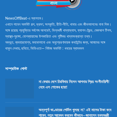
NewsOffBeat-এ স্বাগতম।
এখানে পাবেন অফবিট গল্প, ভ্রমণ, সংস্কৃতি, রীতি-নীতি, খাবার এবং জীবনযাপনের নানা দিক।
সঙ্গে রয়েছে প্রযুক্তির সর্বশেষ আপডেট, ভিন্নধর্মী খাদ্যাভ্যাস, ফ্যাশন ট্রেন্ড, মেকআপ টিপস,
স্বাস্থ্য-সুরক্ষা, যোগব্যায়ামের উপকারিতা এবং পুষ্টিকর খাদ্যসংক্রান্ত তথ্য।
অদ্ভুত, ব্যবহারযোগ্য, মনভোলানো এবং অনুপ্রেরণাদায়ক কনটেন্টের জন্য, আমাদের সঙ্গে
থাকুন লেখায়, ছবিতে, ভিডিওতে— নিউজ অফবিট : খবরের স্বাদবদল
সাম্প্রতিক পোস্ট
না ফেরার দেশে চিরবিদায় নিলেন আপনার প্রিয় সংগীতশিল্পী!
নেমে এল শোকের ছায়া!
অন্নপূর্ণা ভাণ্ডারের পোর্টাল খুলছে না? এই মাসের টাকা কবে
পাবেন, নতুন আবেদন করবেন কীভাবে—জানালেন মুখ্যমন্ত্রী