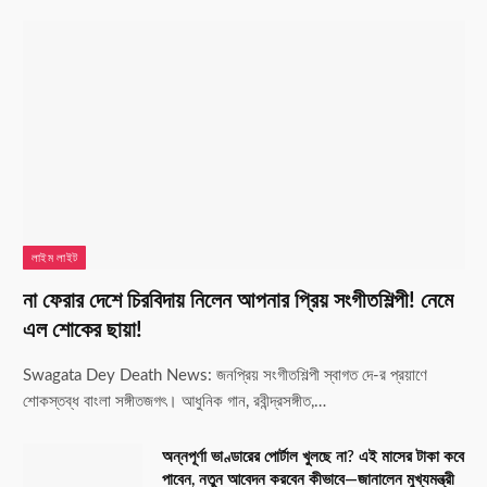
লাইম লাইট
না ফেরার দেশে চিরবিদায় নিলেন আপনার প্রিয় সংগীতশিল্পী! নেমে
এল শোকের ছায়া!
Swagata Dey Death News: জনপ্রিয় সংগীতশিল্পী স্বাগত দে-র প্রয়াণে
শোকস্তব্ধ বাংলা সঙ্গীতজগৎ। আধুনিক গান, রবীন্দ্রসঙ্গীত,…
অন্নপূর্ণা ভাণ্ডারের পোর্টাল খুলছে না? এই মাসের টাকা কবে
পাবেন, নতুন আবেদন করবেন কীভাবে—জানালেন মুখ্যমন্ত্রী