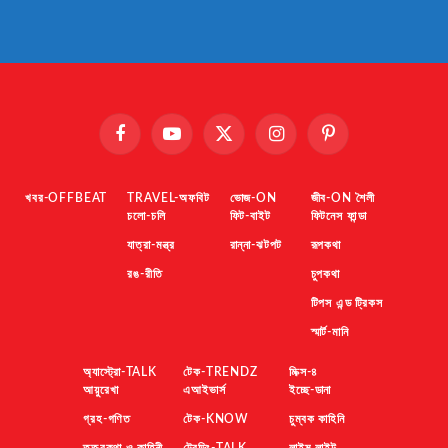
Facebook
YouTube
X
Instagram
Pinterest
(Twitter)
খবর-OFFBEAT
TRAVEL-অফবিট
ভোজ-ON
জীব-ON শৈলী
চলো-চলি
ফিট-বাইট
ফিটনেস ফান্ডা
যাত্রা-মন্ত্র
রান্না-ঝটপট
রূপকথা
রঙ-রীতি
চুপকথা
টিপস এন্ড ট্রিকস
স্মার্ট-মানি
অ্যাস্ট্রো-TALK
টেক-TRENDZ
মিক্স-৪
আয়ুরেখা
এআইভার্স
ইচ্ছে-ডানা
গ্রহ-গণিত
টেক-KNOW
চুম্বক কাহিনি
তত্ত্বকথা ও কাহিনী
ট্রেন্ডিং-TALK
লাইম লাইট