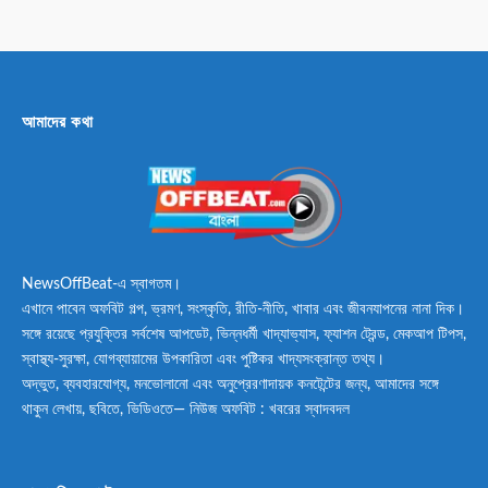
আমাদের কথা
NewsOffBeat-এ স্বাগতম।
এখানে পাবেন অফবিট গল্প, ভ্রমণ, সংস্কৃতি, রীতি-নীতি, খাবার এবং জীবনযাপনের নানা দিক।
সঙ্গে রয়েছে প্রযুক্তির সর্বশেষ আপডেট, ভিন্নধর্মী খাদ্যাভ্যাস, ফ্যাশন ট্রেন্ড, মেকআপ টিপস,
স্বাস্থ্য-সুরক্ষা, যোগব্যায়ামের উপকারিতা এবং পুষ্টিকর খাদ্যসংক্রান্ত তথ্য।
অদ্ভুত, ব্যবহারযোগ্য, মনভোলানো এবং অনুপ্রেরণাদায়ক কনটেন্টের জন্য, আমাদের সঙ্গে
থাকুন লেখায়, ছবিতে, ভিডিওতে— নিউজ অফবিট : খবরের স্বাদবদল