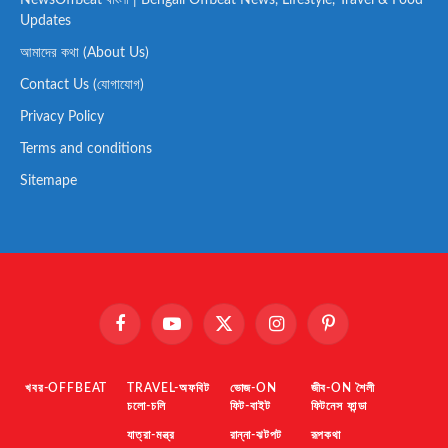
NewsOffbeat বাংলা | Bengali Offbeat News, Lifestyle, Travel & Food
Updates
আমাদের কথা (About Us)
Contact Us (যোগাযোগ)
Privacy Policy
Terms and conditions
Sitemape
Facebook
YouTube
X
Instagram
Pinterest
(Twitter)
খবর-OFFBEAT
TRAVEL-অফবিট
ভোজ-ON
জীব-ON শৈলী
চলো-চলি
ফিট-বাইট
ফিটনেস ফান্ডা
যাত্রা-মন্ত্র
রান্না-ঝটপট
রূপকথা