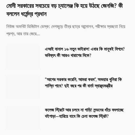
মোদী সরকারের সবচেয়ে বড় চ্যালেঞ্জ কি হয়ে উঠছে জেনজি? কী
বললেন ধর্মেন্দ্র প্রধান
নিউজ অফবিট ডিজিটাল ডেস্ক: দেশজুড়ে তীব্র ছাত্র আন্দোলন, পরীক্ষার স্বচ্ছতা নিয়ে
প্রশ্ন, আর তার জেরে…
এআই বানাল ১৬ নতুন ভাইরাস! এবার কি মানুষই বিপদে?
ভবিষ্যৎ কী আরও খারাপের দিকে?
“আগের সরকার করেনি, আমরা করব”, অভয়ার খুনিরা কি
শাস্তি পাবে? দুই বছর পর কী বার্তা স্বাস্থ্যমন্ত্রীর
কলেজ স্ট্রিটে আর চলবে না গাড়ি! লন্ডনের ধাঁচে বদলাচ্ছে
বইপাড়া—হারিয়ে যাবে কি চেনা কলেজ স্ট্রিট?