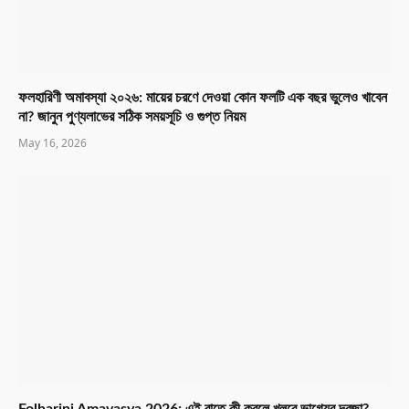
ফলহারিণী অমাবস্যা ২০২৬: মায়ের চরণে দেওয়া কোন ফলটি এক বছর ভুলেও খাবেন
না? জানুন পুণ্যলাভের সঠিক সময়সূচি ও গুপ্ত নিয়ম
May 16, 2026
Folharini Amavasya 2026: এই রাতে কী করলে খুলবে ভাগ্যের দরজা?