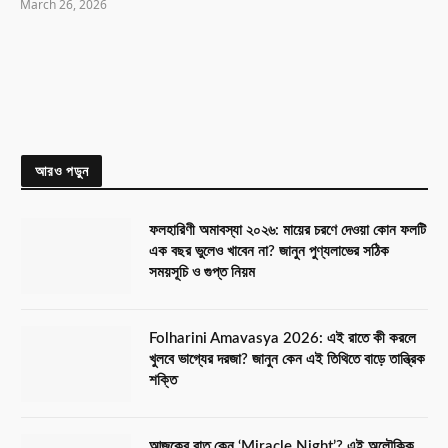
March 26, 2026
আরও পড়ুন
ফলহারিণী অমাবস্যা ২০২৬: মায়ের চরণে দেওয়া কোন ফলটি
এক বছর ভুলেও খাবেন না? জানুন পুণ্যলাভের সঠিক
সময়সূচি ও গুপ্ত নিয়ম
Folharini Amavasya 2026: এই রাতে কী করলে
খুলবে ভাগ্যের দরজা? জানুন কেন এই তিথিতে বাড়ে তান্ত্রিক
শক্তি
আজকের রাত কেন ‘Miracle Night’? এই অলৌকিক