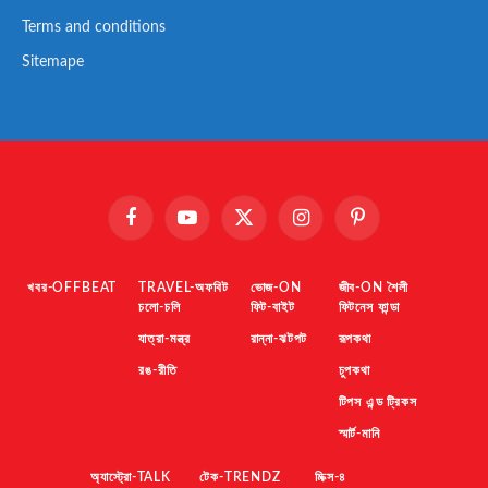
Terms and conditions
Sitemape
Facebook
YouTube
X
Instagram
Pinterest
(Twitter)
খবর-OFFBEAT
TRAVEL-অফবিট
ভোজ-ON
জীব-ON শৈলী
চলো-চলি
ফিট-বাইট
ফিটনেস ফান্ডা
যাত্রা-মন্ত্র
রান্না-ঝটপট
রূপকথা
রঙ-রীতি
চুপকথা
টিপস এন্ড ট্রিকস
স্মার্ট-মানি
অ্যাস্ট্রো-TALK
টেক-TRENDZ
মিক্স-৪