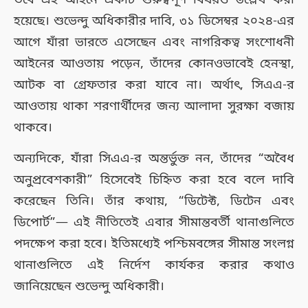
তবে এই আইনে একটি গুরুত্বপূর্ণ বিষয়ও উল্লেখ করা
হয়েছে। শুভেন্দু অধিকারীর দাবি, ৩১ ডিসেম্বর ২০২৪-এর
আগে যাঁরা ভারতে এসেছেন এবং নাগরিকত্ব সংশোধনী
আইনের আওতায় পড়েন, তাঁদের কোনওভাবেই হেনস্থা,
আটক বা গ্রেফতার করা যাবে না। অর্থাৎ, সিএএ-র
আওতায় থাকা শরণার্থীদের জন্য আলাদা সুরক্ষা বজায়
থাকবে।
অন্যদিকে, যাঁরা সিএএ-র অন্তর্ভুক্ত নন, তাঁদের “অবৈধ
অনুপ্রবেশকারী” হিসেবেই চিহ্নিত করা হবে বলে দাবি
করেছেন তিনি। তাঁর কথায়, “ডিটেক্ট, ডিটেন এবং
ডিপোর্ট”— এই নীতিতেই এবার সীমান্তবর্তী থানাগুলিতে
পদক্ষেপ করা হবে। ইতিমধ্যেই পশ্চিমবঙ্গের সীমান্ত সংলগ্ন
থানাগুলিতে এই নির্দেশ কার্যকর করার কথাও
জানিয়েছেন শুভেন্দু অধিকারী।