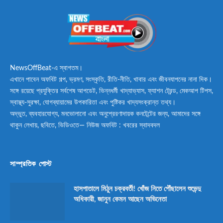
NewsOffBeat-এ স্বাগতম।
এখানে পাবেন অফবিট গল্প, ভ্রমণ, সংস্কৃতি, রীতি-নীতি, খাবার এবং জীবনযাপনের নানা দিক।
সঙ্গে রয়েছে প্রযুক্তির সর্বশেষ আপডেট, ভিন্নধর্মী খাদ্যাভ্যাস, ফ্যাশন ট্রেন্ড, মেকআপ টিপস,
স্বাস্থ্য-সুরক্ষা, যোগব্যায়ামের উপকারিতা এবং পুষ্টিকর খাদ্যসংক্রান্ত তথ্য।
অদ্ভুত, ব্যবহারযোগ্য, মনভোলানো এবং অনুপ্রেরণাদায়ক কনটেন্টের জন্য, আমাদের সঙ্গে
থাকুন লেখায়, ছবিতে, ভিডিওতে— নিউজ অফবিট : খবরের স্বাদবদল
সাম্প্রতিক পোস্ট
হাসপাতালে মিঠুন চক্রবর্তী! খোঁজ নিতে পৌঁছালেন শুভেন্দু
অধিকারী, জানুন কেমন আছেন অভিনেতা