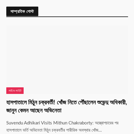
সাম্প্রতিক পোস্ট
লাইম লাইট
হাসপাতালে মিঠুন চক্রবর্তী! খোঁজ নিতে পৌঁছালেন শুভেন্দু অধিকারী,
জানুন কেমন আছেন অভিনেতা
Suvendu Adhikari Visits Mithun Chakraborty: অস্ত্রোপচারের পর
হাসপাতালে ভর্তি অভিনেতা মিঠুন চক্রবর্তীর শারীরিক অবস্থার খোঁজ…