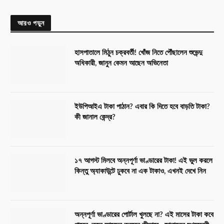
আরও পড়ুন
হাসপাতালে মিঠুন চক্রবর্তী! খোঁজ নিতে পৌঁছালেন শুভেন্দু
অধিকারী, জানুন কেমন আছেন অভিনেতা
ইউপিআইএ টাকা পাঠান? এবার কি দিতে হবে বাড়তি টাকা?
কী জানাল কেন্দ্র?
১৭ আগস্ট মিলবে অন্নপূর্ণা ভাণ্ডারের টাকা! এই ভুল করলে
কিন্তু অ্যাকাউন্টে ঢুকবে না এক টাকাও, এখনই দেখে নিন
অন্নপূর্ণা ভাণ্ডারের পোর্টাল খুলছে না? এই মাসের টাকা কবে