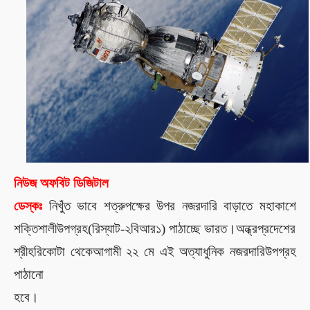
নিউজ অফবিট ডিজিটাল
ডেস্কঃ
নিখুঁত ভাবে শত্রুপক্ষের উপর নজরদারি
বাড়াতে মহাকাশে
শক্তিশালী
উপগ্রহ
(রিস্যাট-২বিআর১) পাঠাচ্ছে ভারত।
অন্ধ্রপ্রদেশের
শ্রীহরিকোটা থেকে
আগামী ২২ মে
এই
অত্যাধুনিক নজরদারি
উপগ্রহ
পাঠানো
হবে।