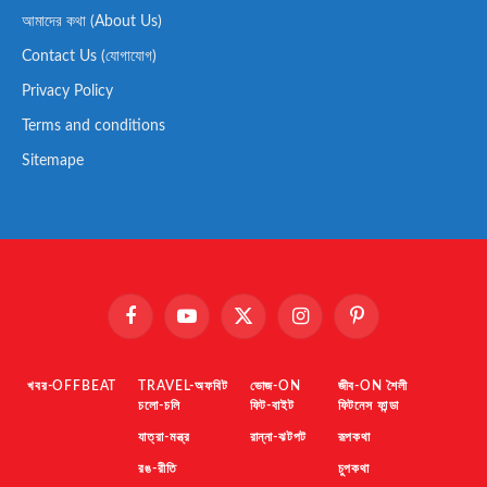
আমাদের কথা (About Us)
Contact Us (যোগাযোগ)
Privacy Policy
Terms and conditions
Sitemape
Facebook
YouTube
X
Instagram
Pinterest
(Twitter)
খবর-OFFBEAT
TRAVEL-অফবিট
ভোজ-ON
জীব-ON শৈলী
চলো-চলি
ফিট-বাইট
ফিটনেস ফান্ডা
যাত্রা-মন্ত্র
রান্না-ঝটপট
রূপকথা
রঙ-রীতি
চুপকথা