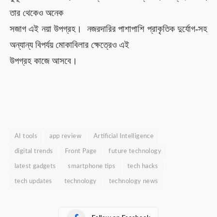
তার
থেকে
ও
অনেক
সজাগ এই নয়া উপগ্রহ।
নজরদারি
র পাশাপাশি
প্রাকৃতিক দুর্যোগ-সহ
অন্যান্য বিপর্যয় মোকাবিলার ক্ষেত্রেও এই
উপগ্রহ
কাজে আসবে।
AI tools
app review
Artificial Intelligence
digital trends
Front Page
future technology
latest gadgets
smartphone tips
tech hacks
tech updates
technology
technology news