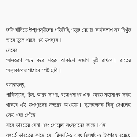
জঙ্গি ঘাঁটিতে উগ্রপন্থীদের গতিবিধি,
শত্রু দেশের কার্যকলাপ সব নিখুঁত
ভাবে তুলে ধরবে এই উপগ্রহ।
মেঘের
আস্তরণ ভেদ করে শত্রু আকাশে
সজাগ
দৃষ্টি রাখবে।
রাতের
অন্ধকারেও পাঠাবে স্পষ্ট ছবি।
বলাবাহুল্য,
পাকিস্তান, চিন,
আরব সাগর, বঙ্গোপসাগর এবং ভারত মহাসাগ
র সবই
থাকবে এই উপগ্রহের নজরের আওতায়।
সন্দেহজনক কিছু দেখলেই
সেই খবর পৌঁছে
যাবে ভারতের সেনা এবং গোয়েন্দা সংস্থাদের কাছে।
এই
মুহূর্তে ভারতের
কাছে যে
রিস্যাট-১ এবং রিস্যাট-২ উপগ্রহ
রয়েছে