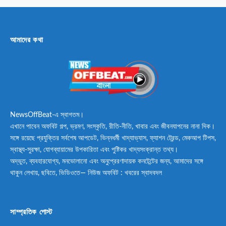
আমাদের কথা
NewsOffBeat-এ স্বাগতম।
এখানে পাবেন অফবিট গল্প, ভ্রমণ, সংস্কৃতি, রীতি-নীতি, খাবার এবং জীবনযাপনের নানা দিক।
সঙ্গে রয়েছে প্রযুক্তির সর্বশেষ আপডেট, ভিন্নধর্মী খাদ্যাভ্যাস, ফ্যাশন ট্রেন্ড, মেকআপ টিপস,
স্বাস্থ্য-সুরক্ষা, যোগব্যায়ামের উপকারিতা এবং পুষ্টিকর খাদ্যসংক্রান্ত তথ্য।
অদ্ভুত, ব্যবহারযোগ্য, মনভোলানো এবং অনুপ্রেরণাদায়ক কনটেন্টের জন্য, আমাদের সঙ্গে
থাকুন লেখায়, ছবিতে, ভিডিওতে— নিউজ অফবিট : খবরের স্বাদবদল
সাম্প্রতিক পোস্ট