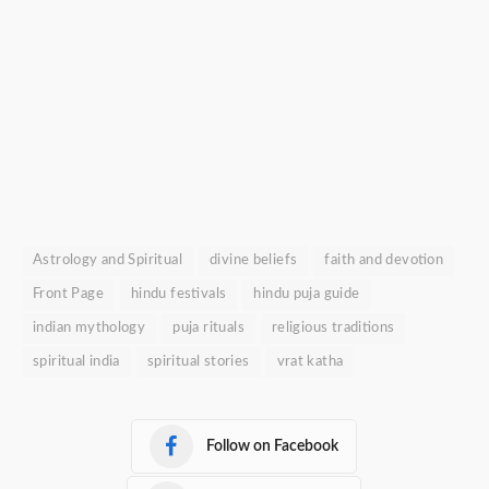
Astrology and Spiritual
divine beliefs
faith and devotion
Front Page
hindu festivals
hindu puja guide
indian mythology
puja rituals
religious traditions
spiritual india
spiritual stories
vrat katha
Follow on Facebook