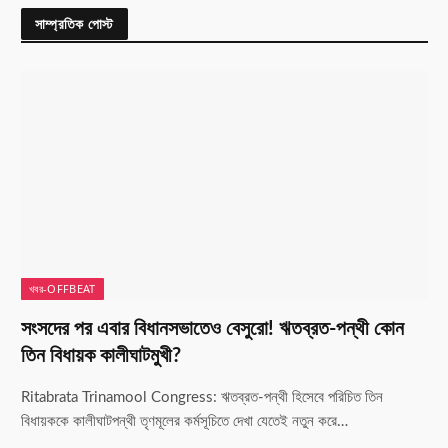
সাম্প্রতিক পোস্ট
খবর-OFFBEAT
সংসদের পর এবার বিধানসভাতেও বেসুরো! ঋতব্রত-পন্থী কোন
তিন বিধায়ক কালীঘাটমুখী?
Ritabrata Trinamool Congress: ঋতব্রত-পন্থী হিসেবে পরিচিত তিন
বিধায়ককে কালীঘাটপন্থী তৃণমূলের কর্মসূচিতে দেখা যেতেই নতুন করে…