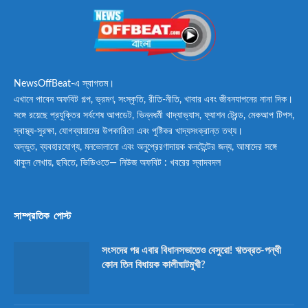
NewsOffBeat-এ স্বাগতম।
এখানে পাবেন অফবিট গল্প, ভ্রমণ, সংস্কৃতি, রীতি-নীতি, খাবার এবং জীবনযাপনের নানা দিক।
সঙ্গে রয়েছে প্রযুক্তির সর্বশেষ আপডেট, ভিন্নধর্মী খাদ্যাভ্যাস, ফ্যাশন ট্রেন্ড, মেকআপ টিপস,
স্বাস্থ্য-সুরক্ষা, যোগব্যায়ামের উপকারিতা এবং পুষ্টিকর খাদ্যসংক্রান্ত তথ্য।
অদ্ভুত, ব্যবহারযোগ্য, মনভোলানো এবং অনুপ্রেরণাদায়ক কনটেন্টের জন্য, আমাদের সঙ্গে
থাকুন লেখায়, ছবিতে, ভিডিওতে— নিউজ অফবিট : খবরের স্বাদবদল
সাম্প্রতিক পোস্ট
সংসদের পর এবার বিধানসভাতেও বেসুরো! ঋতব্রত-পন্থী
কোন তিন বিধায়ক কালীঘাটমুখী?