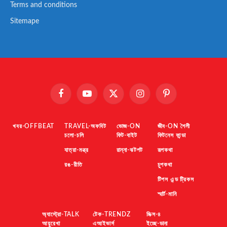
Terms and conditions
Sitemape
Facebook
YouTube
X
Instagram
Pinterest
(Twitter)
খবর-OFFBEAT
TRAVEL-অফবিট
ভোজ-ON
জীব-ON শৈলী
চলো-চলি
ফিট-বাইট
ফিটনেস ফান্ডা
যাত্রা-মন্ত্র
রান্না-ঝটপট
রূপকথা
রঙ-রীতি
চুপকথা
টিপস এন্ড ট্রিকস
স্মার্ট-মানি
অ্যাস্ট্রো-TALK
টেক-TRENDZ
মিক্স-৪
আয়ুরেখা
এআইভার্স
ইচ্ছে-ডানা