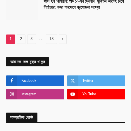
ফাঁস হল ‘রামায়ণ: পার্ট ১’-এর ট্রেলার! মুক্তির আগেই চাপে
নির্মাতারা, কড়া পদক্ষেপে প্রযোজনা সংস্থা
…
Next
1
2
3
18
আমাদের সঙ্গে যুক্ত থাকুন
Facebook
Twitter
Instagram
YouTube
সাম্প্রতিক পোস্ট