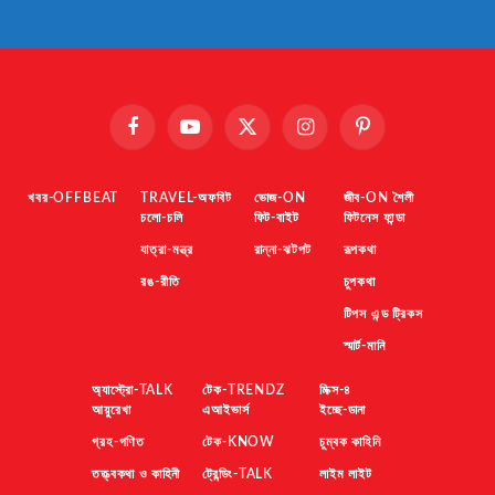
Facebook
YouTube
X
Instagram
Pinterest
(Twitter)
খবর-OFFBEAT
TRAVEL-অফবিট
ভোজ-ON
জীব-ON শৈলী
চলো-চলি
ফিট-বাইট
ফিটনেস ফান্ডা
যাত্রা-মন্ত্র
রান্না-ঝটপট
রূপকথা
রঙ-রীতি
চুপকথা
টিপস এন্ড ট্রিকস
স্মার্ট-মানি
অ্যাস্ট্রো-TALK
টেক-TRENDZ
মিক্স-৪
আয়ুরেখা
এআইভার্স
ইচ্ছে-ডানা
গ্রহ-গণিত
টেক-KNOW
চুম্বক কাহিনি
তত্ত্বকথা ও কাহিনী
ট্রেন্ডিং-TALK
লাইম লাইট