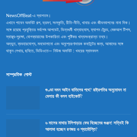
NewsOffBeat-এ স্বাগতম।
এখানে পাবেন অফবিট গল্প, ভ্রমণ, সংস্কৃতি, রীতি-নীতি, খাবার এবং জীবনযাপনের নানা দিক।
সঙ্গে রয়েছে প্রযুক্তির সর্বশেষ আপডেট, ভিন্নধর্মী খাদ্যাভ্যাস, ফ্যাশন ট্রেন্ড, মেকআপ টিপস,
স্বাস্থ্য-সুরক্ষা, যোগব্যায়ামের উপকারিতা এবং পুষ্টিকর খাদ্যসংক্রান্ত তথ্য।
অদ্ভুত, ব্যবহারযোগ্য, মনভোলানো এবং অনুপ্রেরণাদায়ক কনটেন্টের জন্য, আমাদের সঙ্গে
থাকুন লেখায়, ছবিতে, ভিডিওতে— নিউজ অফবিট : খবরের স্বাদবদল
সাম্প্রতিক পোস্ট
গুণ্ডা দমন আইন বাতিলের পথে? রাষ্ট্রপতির অনুমোদন না
মেলায় কী বলল হাইকোর্ট?
৬ মাসের মাথায় টলিপাড়ায় ফের বিচ্ছেদের গুঞ্জন! সত্যিই কি
আলাদা হচ্ছেন রণজয় ও শ্যামৌপ্তি?