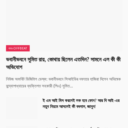
খবর-OFFBEAT
ভবানীভবনে সুমিত রায়, কোথায় ছিলেন এতদিন? সামনে এল কী কী
অভিযোগ
নিউজ অফবিট ডিজিটাল ডেস্ক: ভবানীভবনে সিআইডির দফতরে হাজিরা দিলেন অভিষেক
বন্দ্যোপাধ্যায়ের ব্যক্তিগত সহকারী (পিএ) সুমিত…
ই এম আই মিস করলেই লক হবে ফোন? আর বি আই-এর
নতুন নিয়মে আসলেই কী বদলাল, জানুন!