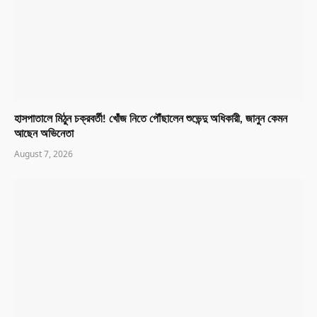
হাসপাতালে মিঠুন চক্রবর্তী! খোঁজ নিতে পৌঁছালেন শুভেন্দু অধিকারী, জানুন কেমন
আছেন অভিনেতা
August 7, 2026