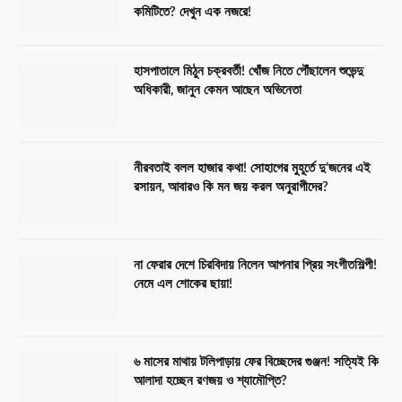
কমিটিতে? দেখুন এক নজরে!
হাসপাতালে মিঠুন চক্রবর্তী! খোঁজ নিতে পৌঁছালেন শুভেন্দু
অধিকারী, জানুন কেমন আছেন অভিনেতা
নীরবতাই বলল হাজার কথা! সোহাগের মুহূর্তে দু’জনের এই
রসায়ন, আবারও কি মন জয় করল অনুরাগীদের?
না ফেরার দেশে চিরবিদায় নিলেন আপনার প্রিয় সংগীতশিল্পী!
নেমে এল শোকের ছায়া!
৬ মাসের মাথায় টলিপাড়ায় ফের বিচ্ছেদের গুঞ্জন! সত্যিই কি
আলাদা হচ্ছেন রণজয় ও শ্যামৌপ্তি?