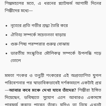
শিল্পমহলের মতে, এ ধরনের প্ল্যাটফর্ম আগামী দিনের
শিল্পীদের মধ্যে—
নৃত্যের প্রতি গভীর শ্রদ্ধা তৈরি করে
ঐতিহ্য সম্পর্কে সচেতনতা বাড়ায়
গুরু-শিষ্য পরম্পরার গুরুত্ব বোঝায়
ভারতীয় সংস্কৃতির মৌলিকত্ব সম্পর্কে উপলব্ধি গড়ে
তোলে
মমতা শংকর ও তনুশ্রী শংকরের এই অপ্রত্যাশিত যুগল
পরিবেশনার পর স্বাভাবিকভাবেই দর্শকমহলে একটাই প্রশ্ন
—
আবার কবে মঞ্চে দেখা যাবে তাঁদের?
শিল্পীরা ইঙ্গিত
দিয়েছেন, ভবিষ্যতে সুযোগ এলে আবারও একসঙ্গে
পারফর্ম করতে পারেন তাঁরা। যদিও তা নিয়ে এখনই