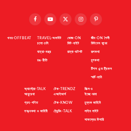
Facebook
YouTube
X
Instagram
Pinterest
(Twitter)
খবর-OFFBEAT
TRAVEL-অফবিট
ভোজ-ON
জীব-ON শৈলী
চলো-চলি
ফিট-বাইট
ফিটনেস ফান্ডা
যাত্রা-মন্ত্র
রান্না-ঝটপট
রূপকথা
রঙ-রীতি
চুপকথা
টিপস এন্ড ট্রিকস
স্মার্ট-মানি
অ্যাস্ট্রো-TALK
টেক-TRENDZ
মিক্স-৪
আয়ুরেখা
এআইভার্স
ইচ্ছে-ডানা
গ্রহ-গণিত
টেক-KNOW
চুম্বক কাহিনি
তত্ত্বকথা ও কাহিনী
ট্রেন্ডিং-TALK
লাইম লাইট
সাফল্যের দিশারি