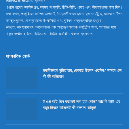
NewsOffBeat-এ স্বাগতম।
এখানে পাবেন অফবিট গল্প, ভ্রমণ, সংস্কৃতি, রীতি-নীতি, খাবার এবং জীবনযাপনের নানা দিক।
সঙ্গে রয়েছে প্রযুক্তির সর্বশেষ আপডেট, ভিন্নধর্মী খাদ্যাভ্যাস, ফ্যাশন ট্রেন্ড, মেকআপ টিপস,
স্বাস্থ্য-সুরক্ষা, যোগব্যায়ামের উপকারিতা এবং পুষ্টিকর খাদ্যসংক্রান্ত তথ্য।
অদ্ভুত, ব্যবহারযোগ্য, মনভোলানো এবং অনুপ্রেরণাদায়ক কনটেন্টের জন্য, আমাদের সঙ্গে
থাকুন লেখায়, ছবিতে, ভিডিওতে— নিউজ অফবিট : খবরের স্বাদবদল
সাম্প্রতিক পোস্ট
ভবানীভবনে সুমিত রায়, কোথায় ছিলেন এতদিন? সামনে এল
কী কী অভিযোগ
ই এম আই মিস করলেই লক হবে ফোন? আর বি আই-এর
নতুন নিয়মে আসলেই কী বদলাল, জানুন!