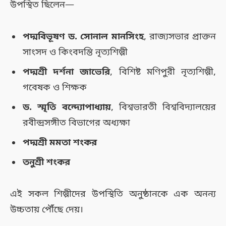
উপস্থিত ছিলেন—
পদ্মবিভূষণ ড. সোনাল মানসিংহ
, রাজ্যসভার প্রাক্তন
সাংসদ ও কিংবদন্তি নৃত্যশিল্পী
পদ্মশ্রী দর্শনা জাভেরি
, বিশিষ্ট মণিপুরী নৃত্যশিল্পী,
গবেষক ও শিক্ষক
ড. স্মৃতি বন্দ্যোপাধ্যায়
, বিশ্বভারতী বিশ্ববিদ্যালয়ের
রবীন্দ্রসঙ্গীত বিভাগের অধ্যক্ষা
পদ্মশ্রী মমতা শংকর
তনুশ্রী শংকর
এই সকল শিল্পীদের উপস্থিতি অনুষ্ঠানকে এক অনন্য
উচ্চতায় পৌঁছে দেয়।