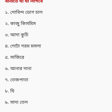
বানাতে যা যা লাগবে
১. গোবিন্দ ভোগ চাল
২. কাজু কিসমিস
৩. আদা কুচি
৪.
গোটা গরম মসলা
৫. সাজিরে
৬. আনার দানা
৭. তেজপাতা
৮. ঘি
৯. সাদা তেল