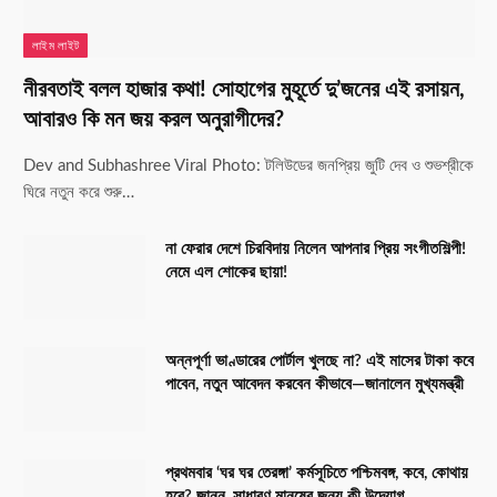
লাইম লাইট
নীরবতাই বলল হাজার কথা! সোহাগের মুহূর্তে দু’জনের এই রসায়ন,
আবারও কি মন জয় করল অনুরাগীদের?
Dev and Subhashree Viral Photo: টলিউডের জনপ্রিয় জুটি দেব ও শুভশ্রীকে
ঘিরে নতুন করে শুরু…
না ফেরার দেশে চিরবিদায় নিলেন আপনার প্রিয় সংগীতশিল্পী!
নেমে এল শোকের ছায়া!
অন্নপূর্ণা ভাণ্ডারের পোর্টাল খুলছে না? এই মাসের টাকা কবে
পাবেন, নতুন আবেদন করবেন কীভাবে—জানালেন মুখ্যমন্ত্রী
প্রথমবার ‘ঘর ঘর তেরঙ্গা’ কর্মসূচিতে পশ্চিমবঙ্গ, কবে, কোথায়
হবে? জানুন, সাধারণ মানুষের জন্য কী উদ্যোগ