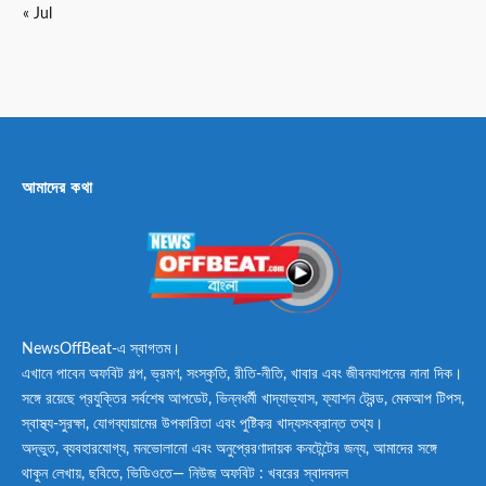
« Jul
আমাদের কথা
NewsOffBeat-এ স্বাগতম।
এখানে পাবেন অফবিট গল্প, ভ্রমণ, সংস্কৃতি, রীতি-নীতি, খাবার এবং জীবনযাপনের নানা দিক।
সঙ্গে রয়েছে প্রযুক্তির সর্বশেষ আপডেট, ভিন্নধর্মী খাদ্যাভ্যাস, ফ্যাশন ট্রেন্ড, মেকআপ টিপস,
স্বাস্থ্য-সুরক্ষা, যোগব্যায়ামের উপকারিতা এবং পুষ্টিকর খাদ্যসংক্রান্ত তথ্য।
অদ্ভুত, ব্যবহারযোগ্য, মনভোলানো এবং অনুপ্রেরণাদায়ক কনটেন্টের জন্য, আমাদের সঙ্গে
থাকুন লেখায়, ছবিতে, ভিডিওতে— নিউজ অফবিট : খবরের স্বাদবদল