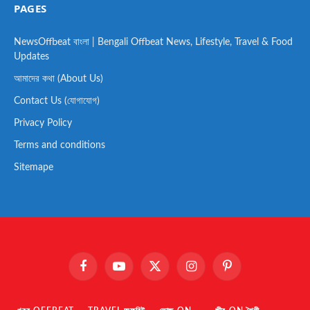
PAGES
NewsOffbeat বাংলা | Bengali Offbeat News, Lifestyle, Travel & Food
Updates
আমাদের কথা (About Us)
Contact Us (যোগাযোগ)
Privacy Policy
Terms and conditions
Sitemape
Facebook
YouTube
X
Instagram
Pinterest
(Twitter)