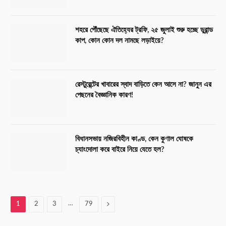
শহরে পৌঁছেছে ঐতিহ্যের ট্রফি, ২৫ জুলাই শুরু হচ্ছে ডুরান্ড
কাপ, কোন কোন দল নামছে লড়াইয়ে?
রেস্টুরেন্টের খাবারের স্বাদ বাড়িতে কেন আসে না? জানুন এর
পেছনের বৈজ্ঞানিক কারণ!
বিধানসভায় নজিরবিহীন কাণ্ড, কেন কুণাল ঘোষকে
চ্যাংদোলা করে বাইরে নিয়ে যেতে হল?
…
Next
1
2
3
79