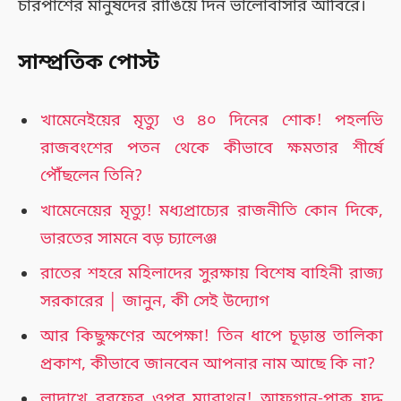
চারপাশের মানুষদের রাঙিয়ে দিন ভালোবাসার আবিরে।
সাম্প্রতিক পোস্ট
খামেনেইয়ের মৃত্যু ও ৪০ দিনের শোক! পহলভি
রাজবংশের পতন থেকে কীভাবে ক্ষমতার শীর্ষে
পৌঁছলেন তিনি?
খামেনেয়ের মৃত্যু! মধ্যপ্রাচ্যের রাজনীতি কোন দিকে,
ভারতের সামনে বড় চ্যালেঞ্জ
রাতের শহরে মহিলাদের সুরক্ষায় বিশেষ বাহিনী রাজ্য
সরকারের │ জানুন, কী সেই উদ্যোগ
আর কিছুক্ষণের অপেক্ষা! তিন ধাপে চূড়ান্ত তালিকা
প্রকাশ, কীভাবে জানবেন আপনার নাম আছে কি না?
লাদাখে বরফের ওপর ম্যারাথন! আফগান-পাক যুদ্ধ