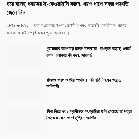
ঘরে বসেই গ্যাসের ই-কেওয়াইসি করুন, ধাপে ধাপে সহজ পদ্ধতি
জেনে নিন
LPG e-KYC: গ্যাস সংযোগের ই-কেওয়াইসি এখনও করেননি? স্মার্টফোন থেকেই
কয়েক মিনিটে সম্পূর্ণ করুন পুরো প্রক্রিয়া।…
পুরভোটের আগে বড় চমক! কলকাতা–হাওড়ায় বাড়ছে ওয়ার্ড,
কোন এলাকায় কী বদল, জানেন?
রাজপথ ভরল জাতীয় পতাকায়! কী বার্তা দিলেন শুভেন্দু
অধিকারী
‘ডিম নিয়ে ভয়? স্বাধীনতা সংগ্রামীরা গুলি খেয়েছেন!’ মহুয়া
মৈত্রকে কেন তোপ সুপ্রিম কোর্টের