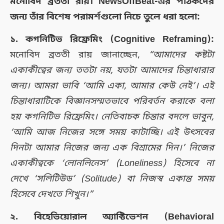
মনোবিদ ব্রততী রায়। NewsOffBeat-এর পাঠকদের
জন্য তাঁর বিশেষ পরামর্শগুলো নিচে তুলে ধরা হলো:
১. কগনিটিভ রিফ্রেমিং (Cognitive Reframing):
মনোবিদ ব্রততী রায় জানাচ্ছেন,
“আমাদের কষ্টটা
একাকীত্বের জন্য ততটা নয়, যতটা আমাদের চিন্তাধারার
জন্য। আমরা ভাবি ‘আমি একা, আমার কেউ নেই’। এই
চিন্তাধারাটিকে বিজ্ঞানসম্মতভাবে পরিবর্তন করাকে বলা
হয় কগনিটিভ রিফ্রেমিং। নেতিবাচক চিন্তার বদলে ভাবুন,
‘আমি আজ নিজের সঙ্গে সময় কাটাচ্ছি। এই উৎসবের
দিনটা আমার নিজের জন্য এক বিশ্রামের দিন।’ নিজের
একাকীত্বকে ‘লোনলিনেস’ (Loneliness) হিসেবে না
দেখে ‘সলিটিউড’ (Solitude) বা নিজস্ব একান্ত সময়
হিসেবে দেখতে শিখুন।”
২. বিহেভিয়োরাল অ্যাক্টিভেশন (Behavioral