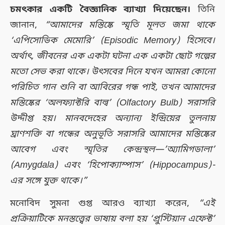
চমৎকার একটি বৈজ্ঞানিক ব্যাখ্যা দিয়েছেন।
তিনি
জানান,
“আমাদের মস্তিষ্কে স্মৃতি মূলত জমা থাকে
‘এপিসোডিক মেমোরি’ (Episodic Memory) হিসেবে।
অর্থাৎ, জীবনের এক একটা ঘটনা এক একটা ছোট গল্পের
মতো সেভ করা থাকে। উৎসবের দিনে যখন আমরা কোনো
পরিচিত গান শুনি বা আবিরের গন্ধ পাই, তখন আমাদের
মস্তিষ্কের ‘অলফ্যাক্টরি বাল্ব’ (Olfactory Bulb) সরাসরি
উদ্দীপ্ত হয়। মানবদেহের অন্যান্য ইন্দ্রিয়ের তুলনায়
ঘ্রাণশক্তি বা গন্ধের অনুভূতি সরাসরি আমাদের মস্তিষ্কের
আবেগ এবং স্মৃতির কেন্দ্রস্থল—’অ্যামিগডালা’
(Amygdala) এবং ‘হিপোক্যাম্পাস’ (Hippocampus)-
এর সঙ্গে যুক্ত থাকে।”
মনোবিদ সুমনা গুপ্ত আরও ব্যাখ্যা করেন,
“এই
প্রক্রিয়াটিকে মনস্তত্ত্বের ভাষায় বলা হয় ‘প্রুস্টিয়ান এফেক্ট’