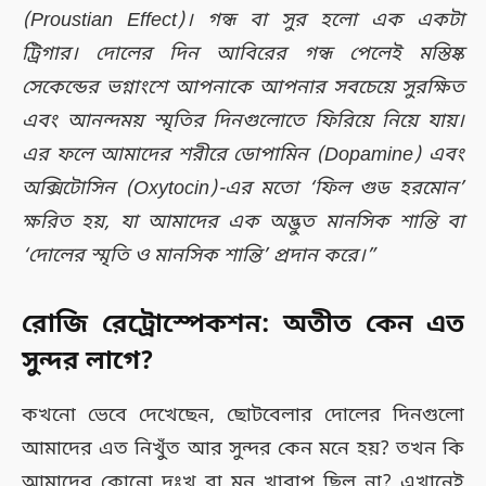
(Proustian Effect)। গন্ধ বা সুর হলো এক একটা
ট্রিগার। দোলের দিন আবিরের গন্ধ পেলেই মস্তিষ্ক
সেকেন্ডের ভগ্নাংশে আপনাকে আপনার সবচেয়ে সুরক্ষিত
এবং আনন্দময় স্মৃতির দিনগুলোতে ফিরিয়ে নিয়ে যায়।
এর ফলে আমাদের শরীরে ডোপামিন (Dopamine) এবং
অক্সিটোসিন (Oxytocin)-এর মতো ‘ফিল গুড হরমোন’
ক্ষরিত হয়, যা আমাদের এক অদ্ভুত মানসিক শান্তি বা
‘দোলের স্মৃতি ও মানসিক শান্তি’ প্রদান করে।”
রোজি রেট্রোস্পেকশন: অতীত কেন এত
সুন্দর লাগে?
কখনো ভেবে দেখেছেন, ছোটবেলার দোলের দিনগুলো
আমাদের এত নিখুঁত আর সুন্দর কেন মনে হয়? তখন কি
আমাদের কোনো দুঃখ বা মন খারাপ ছিল না? এখানেই