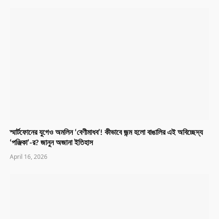
স্মার্টফোনের যুগেও অমলিন ‘বেণীমাধব’! কীভাবে জন্ম হলো বাঙালির এই অবিচ্ছেদ্য
‘পঞ্জিকা’-র? জানুন অজানা ইতিহাস
April 16, 2026