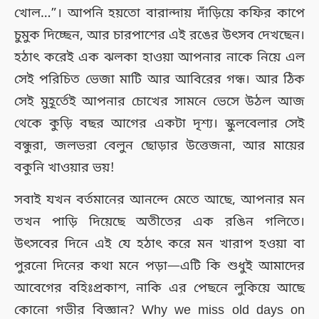
খোল…”। আপনি হয়তো বারান্দায় দাঁড়িয়ে কফির কাপে
চুমুক দিচ্ছেন, আর চারপাশের এই রঙের উৎসব দেখছেন।
হঠাৎ করেই এক ঝলকা হাওয়া আপনার নাকে নিয়ে এল
সেই পরিচিত ভেজা মাটি আর আবিরের গন্ধ। আর ঠিক
সেই মুহূর্তেই আপনার চোখের সামনে ভেসে উঠল আজ
থেকে কুড়ি বছর আগের একটা দৃশ্য। স্কুলবেলার সেই
বন্ধুরা, জলভরা বেলুন ছোড়ার উত্তেজনা, আর মায়ের
বকুনি খাওয়ার ভয়!
সবাই যখন বর্তমানের আনন্দে মেতে আছে, আপনার মন
তখন পাড়ি দিয়েছে অতীতের এক রঙিন গলিতে।
উৎসবের দিনে এই যে হঠাৎ করে মন খারাপ হওয়া বা
পুরনো দিনের কথা মনে পড়া—এটি কি শুধুই আমাদের
আবেগের বহিঃপ্রকাশ, নাকি এর পেছনে লুকিয়ে আছে
কোনো গভীর বিজ্ঞান? Why we miss old days on