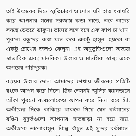
তাই উৎসবের দিনে স্মৃতিচারণ ও দোল যদি হাত ধরাধরি
করে আপনার মনের দরজায় কড়া নাড়ে, তবে তাদের
সযত্নে ভেতরে ডাকুন। তাদের সঙ্গে বসে এক কাপ চা খান।
পুরনো বন্ধুদের কথা মনে করে একটু হাসুন, হয়তো বা
একটু চোখের জলও ফেলুন। এই অনুভূতিগুলো অত্যন্ত
স্বাভাবিক এবং মানবিক। উৎসব ও মানসিক স্বাস্থ্য একে
অপরের পরিপূরক।
রংয়ের উৎসব দোল আমাদের শেখায় জীবনের প্রতিটি
রংকে আপন করে নিতে। ঠিক তেমনই স্মৃতির ক্যানভাসে
আঁকা পুরনো রংগুলোকেও আপন করে নিন। তবে হ্যাঁ,
অতীতের দিকে তাকিয়ে থাকতে গিয়ে যেন বর্তমানের
রঙিন মুহূর্তগুলো আপনার হাতছাড়া না হয়ে যায়!
অতীতকে ভালোবাসুন, কিন্তু বাঁচুন এই সুন্দর বর্তমানে।