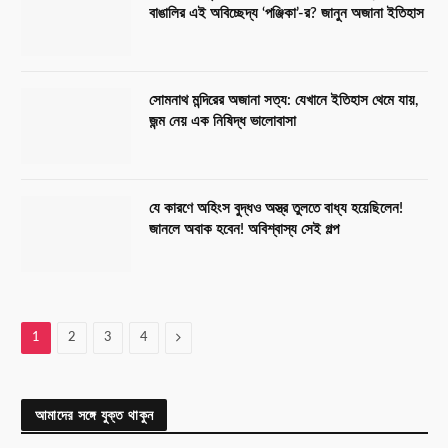
বাঙালির এই অবিচ্ছেদ্য ‘পঞ্জিকা’-র? জানুন অজানা ইতিহাস
সোমনাথ মন্দিরের অজানা সত্য: যেখানে ইতিহাস থেমে যায়,
জন্ম নেয় এক নিষিদ্ধ ভালোবাসা
যে কারণে অহিংস বুদ্ধও অস্ত্র তুলতে বাধ্য হয়েছিলেন!
জানলে অবাক হবেন! অবিশ্বাস্য সেই গল্প
Next
1
2
3
4
আমাদের সঙ্গে যুক্ত থাকুন