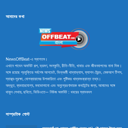
আমাদের কথা
NewsOffBeat-এ স্বাগতম।
এখানে পাবেন অফবিট গল্প, ভ্রমণ, সংস্কৃতি, রীতি-নীতি, খাবার এবং জীবনযাপনের নানা দিক।
সঙ্গে রয়েছে প্রযুক্তির সর্বশেষ আপডেট, ভিন্নধর্মী খাদ্যাভ্যাস, ফ্যাশন ট্রেন্ড, মেকআপ টিপস,
স্বাস্থ্য-সুরক্ষা, যোগব্যায়ামের উপকারিতা এবং পুষ্টিকর খাদ্যসংক্রান্ত তথ্য।
অদ্ভুত, ব্যবহারযোগ্য, মনভোলানো এবং অনুপ্রেরণাদায়ক কনটেন্টের জন্য, আমাদের সঙ্গে
থাকুন লেখায়, ছবিতে, ভিডিওতে— নিউজ অফবিট : খবরের স্বাদবদল
সাম্প্রতিক পোস্ট