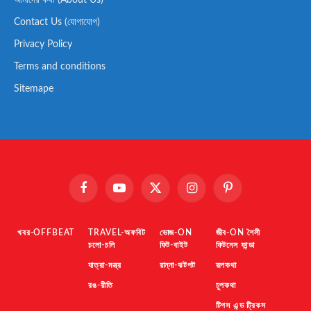
Contact Us (যোগাযোগ)
Privacy Policy
Terms and conditions
Sitemape
Facebook
YouTube
X
Instagram
Pinterest
(Twitter)
খবর-OFFBEAT
TRAVEL-অফবিট
ভোজ-ON
জীব-ON শৈলী
চলো-চলি
ফিট-বাইট
ফিটনেস ফান্ডা
যাত্রা-মন্ত্র
রান্না-ঝটপট
রূপকথা
রঙ-রীতি
চুপকথা
টিপস এন্ড ট্রিকস