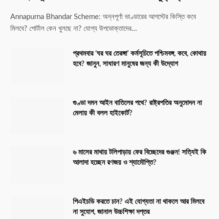
Annapurna Bhandar Scheme: অন্নপূর্ণা ভাণ্ডারের আগস্টের কিস্তি কবে
মিলবে? পোর্টাল কেন খুলছে না? যোগ্য উপভোক্তাদের…
প্রথমবার ‘ঘর ঘর তেরঙ্গা’ কর্মসূচিতে পশ্চিমবঙ্গ, কবে, কোথায়
হবে? জানুন, সাধারণ মানুষের জন্য কী উদ্যোগ
গুণ্ডা দমন আইন বাতিলের পথে? রাষ্ট্রপতির অনুমোদন না
মেলায় কী বলল হাইকোর্ট?
৬ মাসের মাথায় টলিপাড়ায় ফের বিচ্ছেদের গুঞ্জন! সত্যিই কি
আলাদা হচ্ছেন রণজয় ও শ্যামৌপ্তি?
পিএইচডি করতে চান? এই যোগ্যতা না থাকলে আর মিলবে
না সুযোগ, জানাল উচ্চশিক্ষা দপ্তর