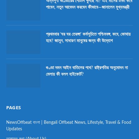
অন্নপূর্ণা ভাণ্ডারের পোর্টাল খুলছে না? এই মাসের টাকা কবে
পাবেন, নতুন আবেদন করবেন কীভাবে—জানালেন মুখ্যমন্ত্রী
প্রথমবার ‘ঘর ঘর তেরঙ্গা’ কর্মসূচিতে পশ্চিমবঙ্গ, কবে, কোথায়
হবে? জানুন, সাধারণ মানুষের জন্য কী উদ্যোগ
গুণ্ডা দমন আইন বাতিলের পথে? রাষ্ট্রপতির অনুমোদন না
মেলায় কী বলল হাইকোর্ট?
PAGES
NewsOffbeat বাংলা | Bengali Offbeat News, Lifestyle, Travel & Food
Updates
আমাদের কথা (About Us)