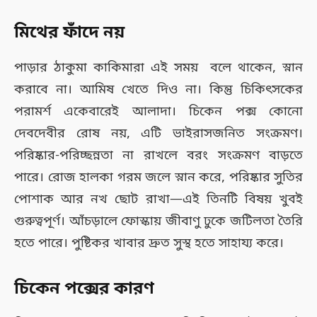
মিথের ফাঁদে নয়
পাড়ার ঠাকুমা কাকিমারা এই সময় বলে থাকেন, স্নান
করাবে না। আমিষ খেতে দিও না। কিন্তু চিকিৎসকের
পরামর্শ একেবারেই আলাদা। চিকেন পক্স কোনো
দেবদেবীর রোষ নয়, এটি ভাইরাসজনিত সংক্রমণ।
পরিষ্কার-পরিচ্ছন্নতা না রাখলে বরং সংক্রমণ বাড়তে
পারে। রোজ হালকা গরম জলে স্নান করে, পরিষ্কার সুতির
পোশাক আর নখ ছোট রাখা—এই তিনটি বিষয় খুবই
গুরুত্বপূর্ণ। আঁচড়ালে ফোস্কায় জীবাণু ঢুকে জটিলতা তৈরি
হতে পারে। পুষ্টিকর খাবার দ্রুত সুস্থ হতে সাহায্য করে।
চিকেন পক্সের কারণ