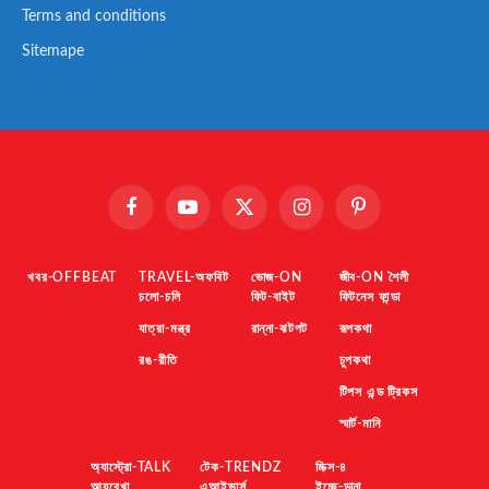
Terms and conditions
Sitemape
Facebook
YouTube
X
Instagram
Pinterest
(Twitter)
খবর-OFFBEAT
TRAVEL-অফবিট
ভোজ-ON
জীব-ON শৈলী
চলো-চলি
ফিট-বাইট
ফিটনেস ফান্ডা
যাত্রা-মন্ত্র
রান্না-ঝটপট
রূপকথা
রঙ-রীতি
চুপকথা
টিপস এন্ড ট্রিকস
স্মার্ট-মানি
অ্যাস্ট্রো-TALK
টেক-TRENDZ
মিক্স-৪
আয়ুরেখা
এআইভার্স
ইচ্ছে-ডানা