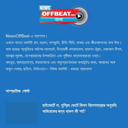
NewsOffBeat-এ স্বাগতম।
এখানে পাবেন অফবিট গল্প, ভ্রমণ, সংস্কৃতি, রীতি-নীতি, খাবার এবং জীবনযাপনের নানা দিক।
সঙ্গে রয়েছে প্রযুক্তির সর্বশেষ আপডেট, ভিন্নধর্মী খাদ্যাভ্যাস, ফ্যাশন ট্রেন্ড, মেকআপ টিপস,
স্বাস্থ্য-সুরক্ষা, যোগব্যায়ামের উপকারিতা এবং পুষ্টিকর খাদ্যসংক্রান্ত তথ্য।
অদ্ভুত, ব্যবহারযোগ্য, মনভোলানো এবং অনুপ্রেরণাদায়ক কনটেন্টের জন্য, আমাদের সঙ্গে
থাকুন লেখায়, ছবিতে, ভিডিওতে— নিউজ অফবিট : খবরের স্বাদবদল
সাম্প্রতিক পোস্ট
হাইকোর্টে না, সুপ্রিম কোর্টে মিলল বিদেশযাত্রার অনুমতি,
অভিষেকের জন্য থাকল কী শর্ত?