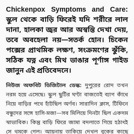
Chickenpox Symptoms and Care:
স্কুল থেকে বাড়ি ফিরেই যদি শরীরে লাল
দানা, হালকা জ্বর আর অস্বস্তি দেখা দেয়,
তবে অবহেলা নয়—সতর্ক হোন। চিকেন
পক্সের প্রাথমিক লক্ষণ, সংক্রমণের ঝুঁকি,
সঠিক যত্ন এবং মিথ ভাঙার পূর্ণাঙ্গ গাইড
জানুন এই প্রতিবেদনে।
নিউজ অফবিট ডিজিটাল ডেস্ক:
দুপুরের রোদ তখন
নরম হয়ে এসেছে। স্কুল ছুটির ঘণ্টা বাজতেই ব্যাগ কাঁধে
নিয়ে বাড়ির পথে হাঁটছিল অর্ণব। সারাদিন ক্লাস, টিফিনে
বন্ধুদের সঙ্গে হাসি-মজা—সব মিলিয়ে দিনটা ছিল একদম
স্বাভাবিক। কিন্তু বাড়ি ফিরে জামা বদলাতে গিয়ে হঠাৎই
সে থমকে গেল। আয়নায় তাকিয়ে দেখল বুকের কাছে