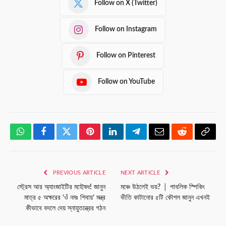
Follow on X (Twitter)
Follow on Instagram
Follow on Pinterest
Follow on YouTube
WhatsApp
Facebook
Twitter
Pinterest
LinkedIn
Telegram
Email
Reddit
Copy
Link
PREVIOUS ARTICLE
NEXT ARTICLE
স্ট্রেস আর অ্যাংজাইটির মহৌষধ! জানুন
মঞ্চে উঠলেই ভয়? │ পাবলিক স্পিকিং
মাত্র ৫ অক্ষরের ‘ওঁ নমঃ শিবায়’ মন্ত্র
ভীতি কাটানোর ৫টি কৌশল জানুন এখনই
কীভাবে বদলে দেয় স্নায়ুতন্ত্রের গঠন