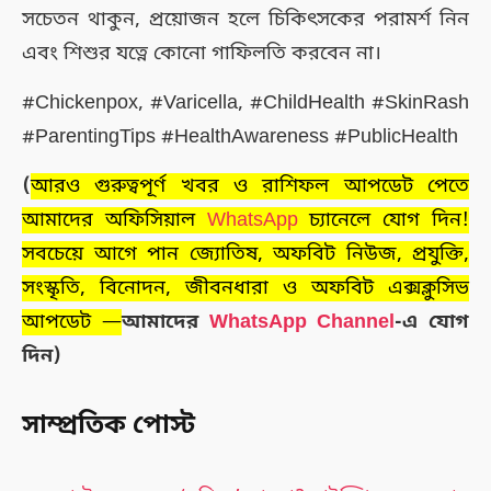
সচেতন থাকুন, প্রয়োজন হলে চিকিৎসকের পরামর্শ নিন
এবং শিশুর যত্নে কোনো গাফিলতি করবেন না।
#Chickenpox, #Varicella, #ChildHealth #SkinRash
#ParentingTips #HealthAwareness #PublicHealth
(
আরও গুরুত্বপূর্ণ খবর ও রাশিফল আপডেট পেতে
আমাদের অফিসিয়াল
WhatsApp
চ্যানেলে যোগ দিন!
সবচেয়ে আগে পান জ্যোতিষ, অফবিট নিউজ, প্রযুক্তি,
সংস্কৃতি, বিনোদন, জীবনধারা ও অফবিট এক্সক্লুসিভ
আপডেট —
আমাদের
WhatsApp Channel
-এ যোগ
দিন)
সাম্প্রতিক পোস্ট