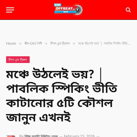
»
»
»
Home
জীব-ON শৈলী
টিপস এন্ড ট্রিকস
মঞ্চে উঠলেই ভয়? │ পাবলিক স্পিকিং ভীতি কাটানোর ৫টি কৌশল জানুন এখনই
টিপস এন্ড ট্রিকস
মঞ্চে উঠলেই ভয়? │
পাবলিক স্পিকিং ভীতি
কাটানোর ৫টি কৌশল
জানুন এখনই
By
নিউজ অফবিট ডিজিটাল ডেস্ক
February 15, 2026