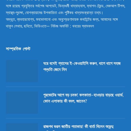
সঙ্গে রয়েছে প্রযুক্তির সর্বশেষ আপডেট, ভিন্নধর্মী খাদ্যাভ্যাস, ফ্যাশন ট্রেন্ড, মেকআপ টিপস,
স্বাস্থ্য-সুরক্ষা, যোগব্যায়ামের উপকারিতা এবং পুষ্টিকর খাদ্যসংক্রান্ত তথ্য।
অদ্ভুত, ব্যবহারযোগ্য, মনভোলানো এবং অনুপ্রেরণাদায়ক কনটেন্টের জন্য, আমাদের সঙ্গে
থাকুন লেখায়, ছবিতে, ভিডিওতে— নিউজ অফবিট : খবরের স্বাদবদল
সাম্প্রতিক পোস্ট
ঘরে বসেই গ্যাসের ই-কেওয়াইসি করুন, ধাপে ধাপে সহজ
পদ্ধতি জেনে নিন
পুরভোটের আগে বড় চমক! কলকাতা–হাওড়ায় বাড়ছে ওয়ার্ড,
কোন এলাকায় কী বদল, জানেন?
রাজপথ ভরল জাতীয় পতাকায়! কী বার্তা দিলেন শুভেন্দু