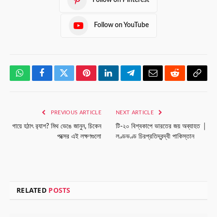
Follow on Pinterest
Follow on YouTube
WhatsApp
Facebook
Twitter
Pinterest
LinkedIn
Telegram
Email
Reddit
Copy
Link
PREVIOUS ARTICLE
NEXT ARTICLE
গায়ে হঠাৎ র‍্যাশ? মিথ ভেঙে জানুন, চিকেন
টি-২০ বিশ্বকাপে ভারতের জয় অব্যাহত │
পক্সের এই লক্ষণগুলো
লণ্ডভণ্ড চিরপ্রতিদ্বন্দ্বী পাকিস্তান
RELATED
POSTS