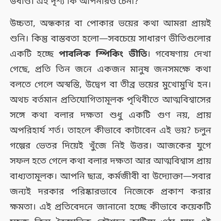
উধাও। এই দৃশ্য কি আপনারও চেনা?
উচ্চতা, অন্ধকার বা পোকার ভয়ের কথা আমরা প্রায়ই
শুনি। কিন্তু বাস্তবতা হলো—সবচেয়ে সাধারণ ভীতিগুলোর
একটি হচ্ছে
পাবলিক স্পিকিং ভীতি
। গবেষণায় দেখা
গেছে, প্রতি তিন জনে একজন মানুষ জনসমক্ষে কথা
বলতে গেলে অস্বস্তি, উদ্বেগ বা তীব্র ভয়ের মুখোমুখি হন।
অথচ বর্তমান প্রতিযোগিতামূলক পৃথিবীতে আত্মবিশ্বাসের
সঙ্গে কথা বলার দক্ষতা শুধু একটি গুণ নয়, প্রায়
অপরিহার্য শর্ত। তাহলে কীভাবে কাটাবেন এই ভয়? চলুন
গল্পের ভেতর দিয়েই খুঁজে নিই উত্তর। আজকের যুগে
সফল হতে গেলে কথা বলার দক্ষতা আর আত্মবিশ্বাস প্রায়
বাধ্যতামূলক। আপনি ছাত্র, কর্মজীবী বা উদ্যোক্তা—সবার
জন্যই দরকার পরিষ্কারভাবে নিজেকে প্রকাশ করার
ক্ষমতা। এই প্রতিবেদনে জানানো হচ্ছে কীভাবে কয়েকটি