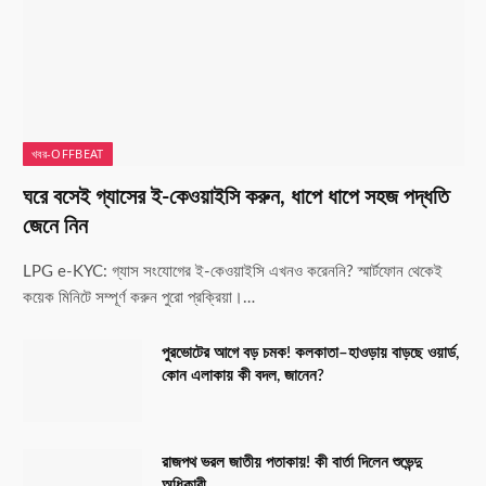
খবর-OFFBEAT
ঘরে বসেই গ্যাসের ই-কেওয়াইসি করুন, ধাপে ধাপে সহজ পদ্ধতি
জেনে নিন
LPG e-KYC: গ্যাস সংযোগের ই-কেওয়াইসি এখনও করেননি? স্মার্টফোন থেকেই
কয়েক মিনিটে সম্পূর্ণ করুন পুরো প্রক্রিয়া।…
পুরভোটের আগে বড় চমক! কলকাতা–হাওড়ায় বাড়ছে ওয়ার্ড,
কোন এলাকায় কী বদল, জানেন?
রাজপথ ভরল জাতীয় পতাকায়! কী বার্তা দিলেন শুভেন্দু
অধিকারী