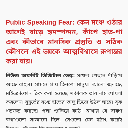
Public Speaking Fear: কেন মঞ্চে ওঠার
আগেই বাড়ে হৃদস্পন্দন, কাঁপে হাত-পা
এবং কীভাবে মানসিক প্রস্তুতি ও সঠিক
কৌশলে এই ভয়কে আত্মবিশ্বাসে রূপান্তর
করা যায়।
নিউজ অফবিট ডিজিটাল ডেস্ক:
মঞ্চের পেছনে দাঁড়িয়ে
আছে রাহুল। সামনে প্রায় তিনশো মানুষ। আলো জ্বলছে,
মাইক্রোফোন ঠিক করা হয়েছে, সঞ্চালক তার নাম ঘোষণা
করলেন। মুহূর্তের মধ্যে হাতের তালু ভিজে উঠল ঘামে। বুক
ধড়ফড় করছে। গলা শুকিয়ে কাঠ। মাথায় যে দারুণ
কথাগুলো সাজানো ছিল, সেগুলো যেন হঠাৎ করেই