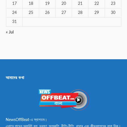
17
18
19
20
21
22
23
24
25
26
27
28
29
30
31
« Jul
আমাদের কথা
NewsOffBeat-এ স্বাগতম।
এখানে পাবেন অফবিট গল্প, ভ্রমণ, সংস্কৃতি, রীতি-নীতি, খাবার এবং জীবনযাপনের নানা দিক।