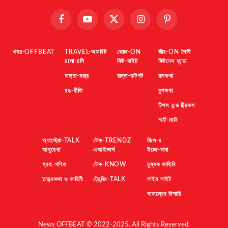
Facebook
YouTube
X
Instagram
Pinterest
(Twitter)
খবর-OFFBEAT
TRAVEL-অফবিট
ভোজ-ON
জীব-ON শৈলী
চলো-চলি
ফিট-বাইট
ফিটনেস ফান্ডা
যাত্রা-মন্ত্র
রান্না-ঝটপট
রূপকথা
রঙ-রীতি
চুপকথা
টিপস এন্ড ট্রিকস
স্মার্ট-মানি
অ্যাস্ট্রো-TALK
টেক-TRENDZ
মিক্স-৪
আয়ুরেখা
এআইভার্স
ইচ্ছে-ডানা
গ্রহ-গণিত
টেক-KNOW
চুম্বক কাহিনি
তত্ত্বকথা ও কাহিনী
ট্রেন্ডিং-TALK
লাইম লাইট
সাফল্যের দিশারি
News OFFBEAT © 2022-2025. All Rights Reserved.