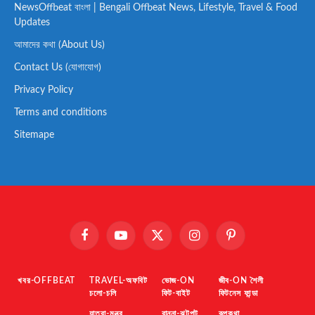
NewsOffbeat বাংলা | Bengali Offbeat News, Lifestyle, Travel & Food
Updates
আমাদের কথা (About Us)
Contact Us (যোগাযোগ)
Privacy Policy
Terms and conditions
Sitemape
Facebook
YouTube
X
Instagram
Pinterest
(Twitter)
খবর-OFFBEAT
TRAVEL-অফবিট
ভোজ-ON
জীব-ON শৈলী
চলো-চলি
ফিট-বাইট
ফিটনেস ফান্ডা
যাত্রা-মন্ত্র
রান্না-ঝটপট
রূপকথা