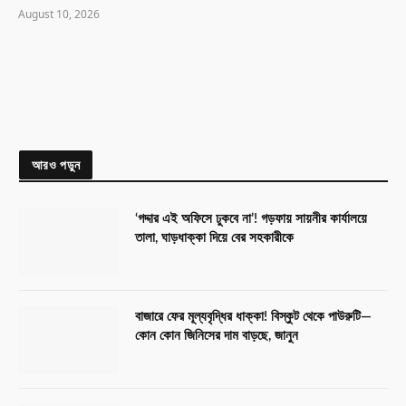
August 10, 2026
আরও পড়ুন
‘গদ্দার এই অফিসে ঢুকবে না’! গড়ফায় সায়নীর কার্যালয়ে
তালা, ঘাড়ধাক্কা দিয়ে বের সহকারীকে
বাজারে ফের মূল্যবৃদ্ধির ধাক্কা! বিস্কুট থেকে পাউরুটি—
কোন কোন জিনিসের দাম বাড়ছে, জানুন