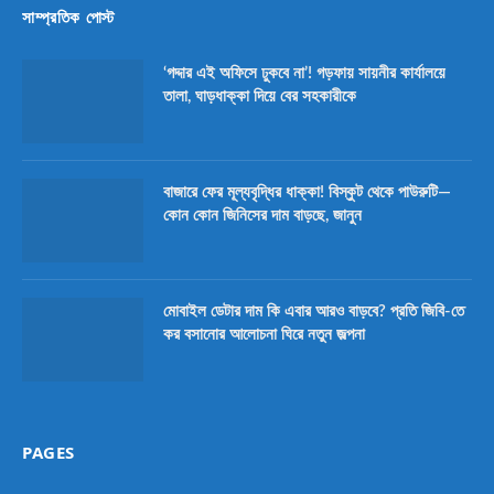
সাম্প্রতিক পোস্ট
‘গদ্দার এই অফিসে ঢুকবে না’! গড়ফায় সায়নীর কার্যালয়ে
তালা, ঘাড়ধাক্কা দিয়ে বের সহকারীকে
বাজারে ফের মূল্যবৃদ্ধির ধাক্কা! বিস্কুট থেকে পাউরুটি—
কোন কোন জিনিসের দাম বাড়ছে, জানুন
মোবাইল ডেটার দাম কি এবার আরও বাড়বে? প্রতি জিবি-তে
কর বসানোর আলোচনা ঘিরে নতুন জল্পনা
PAGES