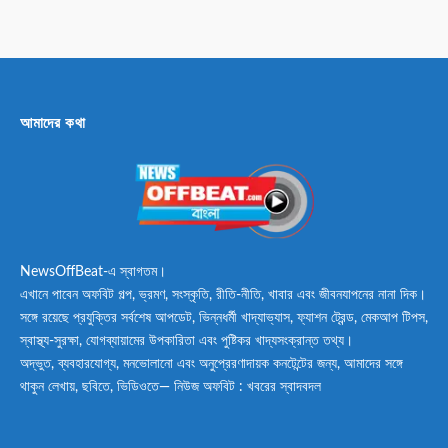
আমাদের কথা
NewsOffBeat-এ স্বাগতম।
এখানে পাবেন অফবিট গল্প, ভ্রমণ, সংস্কৃতি, রীতি-নীতি, খাবার এবং জীবনযাপনের নানা দিক।
সঙ্গে রয়েছে প্রযুক্তির সর্বশেষ আপডেট, ভিন্নধর্মী খাদ্যাভ্যাস, ফ্যাশন ট্রেন্ড, মেকআপ টিপস,
স্বাস্থ্য-সুরক্ষা, যোগব্যায়ামের উপকারিতা এবং পুষ্টিকর খাদ্যসংক্রান্ত তথ্য।
অদ্ভুত, ব্যবহারযোগ্য, মনভোলানো এবং অনুপ্রেরণাদায়ক কনটেন্টের জন্য, আমাদের সঙ্গে
থাকুন লেখায়, ছবিতে, ভিডিওতে— নিউজ অফবিট : খবরের স্বাদবদল