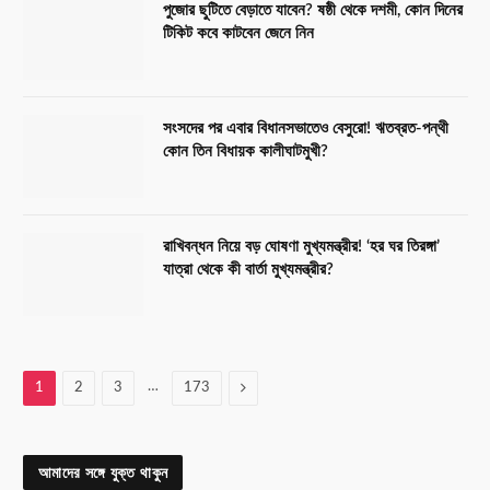
পুজোর ছুটিতে বেড়াতে যাবেন? ষষ্ঠী থেকে দশমী, কোন দিনের
টিকিট কবে কাটবেন জেনে নিন
সংসদের পর এবার বিধানসভাতেও বেসুরো! ঋতব্রত-পন্থী
কোন তিন বিধায়ক কালীঘাটমুখী?
রাখিবন্ধন নিয়ে বড় ঘোষণা মুখ্যমন্ত্রীর! ‘হর ঘর তিরঙ্গা’
যাত্রা থেকে কী বার্তা মুখ্যমন্ত্রীর?
…
Next
1
2
3
173
আমাদের সঙ্গে যুক্ত থাকুন