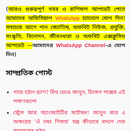
(
আরও গুরুত্বপূর্ণ খবর ও রাশিফল আপডেট পেতে
আমাদের অফিসিয়াল
WhatsApp
চ্যানেলে যোগ দিন!
সবচেয়ে আগে পান জ্যোতিষ, অফবিট নিউজ, প্রযুক্তি,
সংস্কৃতি, বিনোদন, জীবনধারা ও অফবিট এক্সক্লুসিভ
আপডেট —
আমাদের
WhatsApp Channel
-এ যোগ
দিন)
সাম্প্রতিক পোস্ট
গায়ে হঠাৎ র‍্যাশ? মিথ ভেঙে জানুন, চিকেন পক্সের এই
লক্ষণগুলো
স্ট্রেস আর অ্যাংজাইটির মহৌষধ! জানুন মাত্র ৫
অক্ষরের ‘ওঁ নমঃ শিবায়’ মন্ত্র কীভাবে বদলে দেয়
স্নায়ুতন্ত্রের গঠন