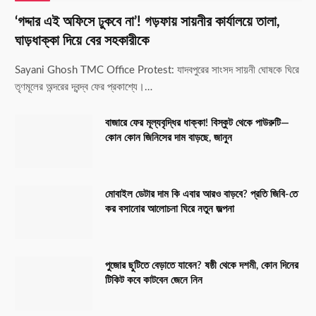
‘গদ্দার এই অফিসে ঢুকবে না’! গড়ফায় সায়নীর কার্যালয়ে তালা,
ঘাড়ধাক্কা দিয়ে বের সহকারীকে
Sayani Ghosh TMC Office Protest: যাদবপুরের সাংসদ সায়নী ঘোষকে ঘিরে
তৃণমূলের অন্দরের দ্বন্দ্ব ফের প্রকাশ্যে।…
বাজারে ফের মূল্যবৃদ্ধির ধাক্কা! বিস্কুট থেকে পাউরুটি—
কোন কোন জিনিসের দাম বাড়ছে, জানুন
মোবাইল ডেটার দাম কি এবার আরও বাড়বে? প্রতি জিবি-তে
কর বসানোর আলোচনা ঘিরে নতুন জল্পনা
পুজোর ছুটিতে বেড়াতে যাবেন? ষষ্ঠী থেকে দশমী, কোন দিনের
টিকিট কবে কাটবেন জেনে নিন