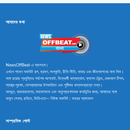
আমাদের কথা
NewsOffBeat-এ স্বাগতম।
এখানে পাবেন অফবিট গল্প, ভ্রমণ, সংস্কৃতি, রীতি-নীতি, খাবার এবং জীবনযাপনের নানা দিক।
সঙ্গে রয়েছে প্রযুক্তির সর্বশেষ আপডেট, ভিন্নধর্মী খাদ্যাভ্যাস, ফ্যাশন ট্রেন্ড, মেকআপ টিপস,
স্বাস্থ্য-সুরক্ষা, যোগব্যায়ামের উপকারিতা এবং পুষ্টিকর খাদ্যসংক্রান্ত তথ্য।
অদ্ভুত, ব্যবহারযোগ্য, মনভোলানো এবং অনুপ্রেরণাদায়ক কনটেন্টের জন্য, আমাদের সঙ্গে
থাকুন লেখায়, ছবিতে, ভিডিওতে— নিউজ অফবিট : খবরের স্বাদবদল
সাম্প্রতিক পোস্ট