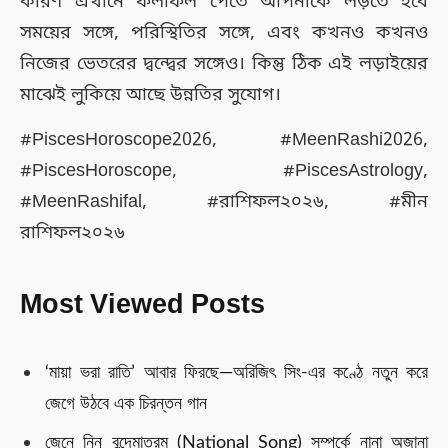
কারণ এখানে ফলাফল পেতে আপনাকে লড়তে হবে
সময়ের সঙ্গে, পরিস্থিতির সঙ্গে, এবং কখনও কখনও
নিজের ভেতরের দ্বন্দ্বের সঙ্গেও। কিন্তু ঠিক এই লড়াইয়ের
মাঝেই লুকিয়ে আছে উন্নতির সুযোগ।
#PiscesHoroscope2026, #MeenRashi2026,
#PiscesHoroscope, #PiscesAstrology,
#MeenRashifal, #রাশিফল২০২৬, #মীন
রাশিফল২০২৬
Most Viewed Posts
‘মায়া ভরা রাতি’ আবার ফিরছে—অরিজিৎ সিং-এর কণ্ঠে নতুন করে
জেগে উঠবে এক চিরন্তন গান
জেনে নিন বন্দেমাতরম (National Song) সম্পর্কে নানা অজানা