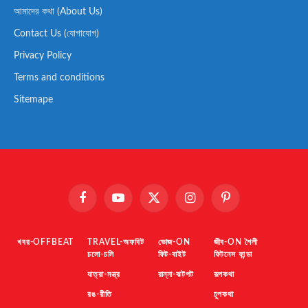
আমাদের কথা (About Us)
Contact Us (যোগাযোগ)
Privacy Policy
Terms and conditions
Sitemape
Facebook
YouTube
X
Instagram
Pinterest
(Twitter)
খবর-OFFBEAT
TRAVEL-অফবিট
ভোজ-ON
জীব-ON শৈলী
চলো-চলি
ফিট-বাইট
ফিটনেস ফান্ডা
যাত্রা-মন্ত্র
রান্না-ঝটপট
রূপকথা
রঙ-রীতি
চুপকথা