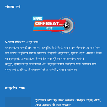
আমাদের কথা
NewsOffBeat-এ স্বাগতম।
এখানে পাবেন অফবিট গল্প, ভ্রমণ, সংস্কৃতি, রীতি-নীতি, খাবার এবং জীবনযাপনের নানা দিক।
সঙ্গে রয়েছে প্রযুক্তির সর্বশেষ আপডেট, ভিন্নধর্মী খাদ্যাভ্যাস, ফ্যাশন ট্রেন্ড, মেকআপ টিপস,
স্বাস্থ্য-সুরক্ষা, যোগব্যায়ামের উপকারিতা এবং পুষ্টিকর খাদ্যসংক্রান্ত তথ্য।
অদ্ভুত, ব্যবহারযোগ্য, মনভোলানো এবং অনুপ্রেরণাদায়ক কনটেন্টের জন্য, আমাদের সঙ্গে
থাকুন লেখায়, ছবিতে, ভিডিওতে— নিউজ অফবিট : খবরের স্বাদবদল
সাম্প্রতিক পোস্ট
পুরভোটের আগে বড় চমক! কলকাতা–হাওড়ায় বাড়ছে ওয়ার্ড,
কোন এলাকায় কী বদল, জানেন?