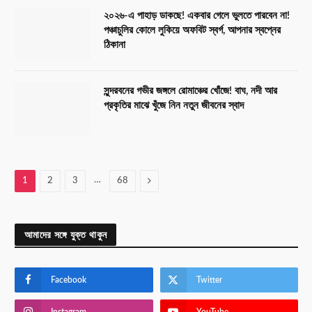
২০২৬-এ পাহাড় ডাকছে! একবার গেলে ভুলতে পারবেন না!
পঞ্চাচুলির কোলে লুকিয়ে অফবিট স্বর্গ, আপনার স্বপ্নের
ঠিকানা
সুন্দরবনের গভীর জঙ্গলে রোমাঞ্চের খোঁজে! বাঘ, নদী আর
প্রকৃতির মাঝে খুঁজে নিন নতুন জীবনের স্বাদ
…
Next
1
2
3
68
আমাদের সঙ্গে যুক্ত থাকুন
Facebook
Twitter
Instagram
YouTube