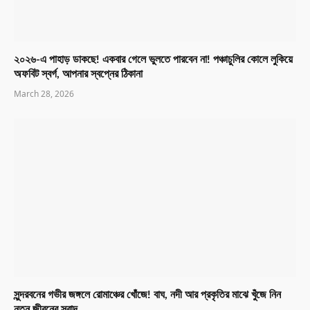
২০২৬-এ পাহাড় ডাকছে! একবার গেলে ভুলতে পারবেন না! পঞ্চাচুলির কোলে লুকিয়ে
অফবিট স্বর্গ, আপনার স্বপ্নের ঠিকানা
March 28, 2026
সুন্দরবনের গভীর জঙ্গলে রোমাঞ্চের খোঁজে! বাঘ, নদী আর প্রকৃতির মাঝে খুঁজে নিন
নতুন জীবনের স্বাদ