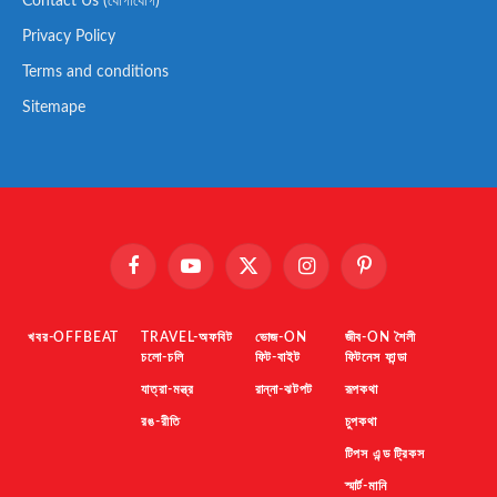
Contact Us (যোগাযোগ)
Privacy Policy
Terms and conditions
Sitemape
Facebook
YouTube
X
Instagram
Pinterest
(Twitter)
খবর-OFFBEAT
TRAVEL-অফবিট
ভোজ-ON
জীব-ON শৈলী
চলো-চলি
ফিট-বাইট
ফিটনেস ফান্ডা
যাত্রা-মন্ত্র
রান্না-ঝটপট
রূপকথা
রঙ-রীতি
চুপকথা
টিপস এন্ড ট্রিকস
স্মার্ট-মানি