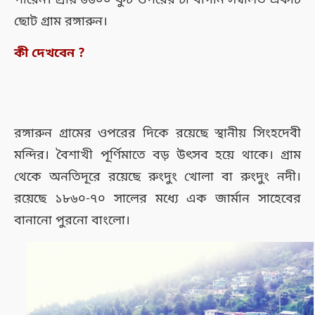
পারেন। প্রায় ৬৬০০ ফুট ওপরের চা বাগান সম্বলিত একটি
ছোট গ্রাম রঙ্গারুন।
কী দেখবেন ?
রঙ্গারুন গ্রামের ওপরের দিকে রয়েছে স্থানীয় সিংহদেবী
মন্দির। বৈশাখী পূর্ণিমাতে বড় উৎসব হয়ে থাকে। গ্রাম
থেকে অনতিদূরে রয়েছে রুংদুং খোলা বা রুংদুং নদী।
রয়েছে ১৮৬০-৭০ সালের মধ্যে এক জার্মান সাহেবের
বানানো পুরনো বাংলো।