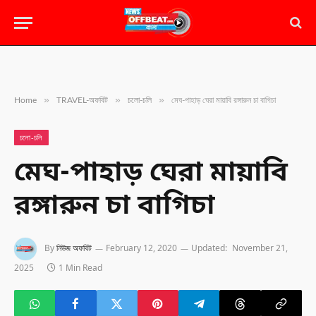
»
»
»
Home
TRAVEL-অফবিট
চলো-চলি
মেঘ-পাহাড় ঘেরা মায়াবি রঙ্গারুন চা বাগিচা
চলো-চলি
মেঘ-পাহাড় ঘেরা মায়াবি
রঙ্গারুন চা বাগিচা
By
নিউজ অফবিট
February 12, 2020
Updated:
November 21,
2025
1 Min Read