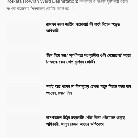
Kolkata Howrah Ward Delimitation: কলকাতা ও হাওড়া পুরসভায় ওয়ার্ড
সংখ্যা বাড়ানোর সিদ্ধান্তে ভোটের আগে বড়…
রাজপথ ভরল জাতীয় পতাকায়! কী বার্তা দিলেন শুভেন্দু
অধিকারী
‘ডিম নিয়ে ভয়? স্বাধীনতা সংগ্রামীরা গুলি খেয়েছেন!’ মহুয়া
মৈত্রকে কেন তোপ সুপ্রিম কোর্টের
সবাই আর পাবেন না বিনামূল্যে রেশন! নতুন নিয়মে কারা বাদ
পড়বেন, জেনে নিন
হাসপাতালে মিঠুন চক্রবর্তী! খোঁজ নিতে পৌঁছালেন শুভেন্দু
অধিকারী, জানুন কেমন আছেন অভিনেতা