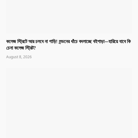
কলেজ স্ট্রিটে আর চলবে না গাড়ি! লন্ডনের ধাঁচে বদলাচ্ছে বইপাড়া—হারিয়ে যাবে কি
চেনা কলেজ স্ট্রিট?
August 8, 2026