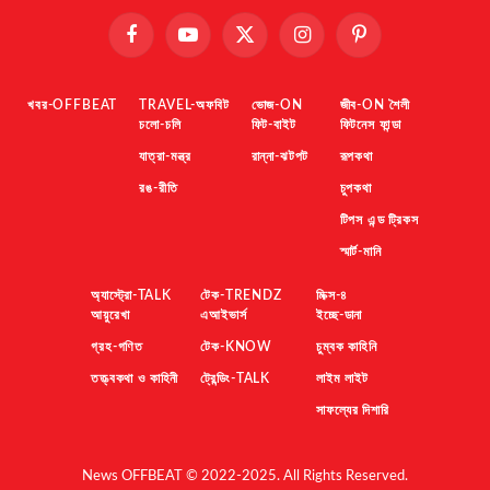
Facebook
YouTube
X
Instagram
Pinterest
(Twitter)
খবর-OFFBEAT
TRAVEL-অফবিট
ভোজ-ON
জীব-ON শৈলী
চলো-চলি
ফিট-বাইট
ফিটনেস ফান্ডা
যাত্রা-মন্ত্র
রান্না-ঝটপট
রূপকথা
রঙ-রীতি
চুপকথা
টিপস এন্ড ট্রিকস
স্মার্ট-মানি
অ্যাস্ট্রো-TALK
টেক-TRENDZ
মিক্স-৪
আয়ুরেখা
এআইভার্স
ইচ্ছে-ডানা
গ্রহ-গণিত
টেক-KNOW
চুম্বক কাহিনি
তত্ত্বকথা ও কাহিনী
ট্রেন্ডিং-TALK
লাইম লাইট
সাফল্যের দিশারি
News OFFBEAT © 2022-2025. All Rights Reserved.