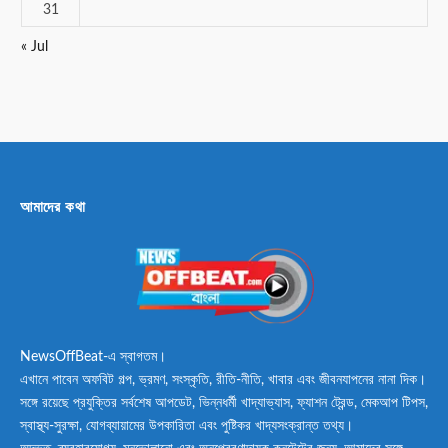
31
« Jul
আমাদের কথা
NewsOffBeat-এ স্বাগতম।
এখানে পাবেন অফবিট গল্প, ভ্রমণ, সংস্কৃতি, রীতি-নীতি, খাবার এবং জীবনযাপনের নানা দিক।
সঙ্গে রয়েছে প্রযুক্তির সর্বশেষ আপডেট, ভিন্নধর্মী খাদ্যাভ্যাস, ফ্যাশন ট্রেন্ড, মেকআপ টিপস,
স্বাস্থ্য-সুরক্ষা, যোগব্যায়ামের উপকারিতা এবং পুষ্টিকর খাদ্যসংক্রান্ত তথ্য।