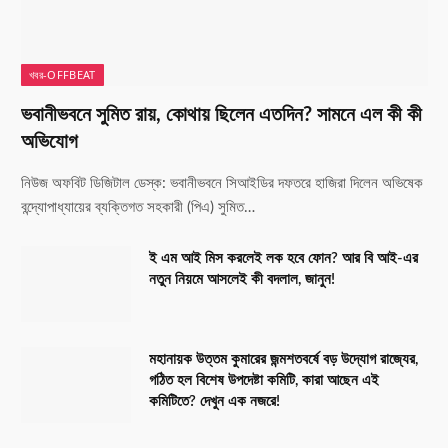
খবর-OFFBEAT
ভবানীভবনে সুমিত রায়, কোথায় ছিলেন এতদিন? সামনে এল কী কী
অভিযোগ
নিউজ অফবিট ডিজিটাল ডেস্ক: ভবানীভবনে সিআইডির দফতরে হাজিরা দিলেন অভিষেক
বন্দ্যোপাধ্যায়ের ব্যক্তিগত সহকারী (পিএ) সুমিত…
ই এম আই মিস করলেই লক হবে ফোন? আর বি আই-এর
নতুন নিয়মে আসলেই কী বদলাল, জানুন!
মহানায়ক উত্তম কুমারের জন্মশতবর্ষে বড় উদ্যোগ রাজ্যের,
গঠিত হল বিশেষ উপদেষ্টা কমিটি, কারা আছেন এই
কমিটিতে? দেখুন এক নজরে!