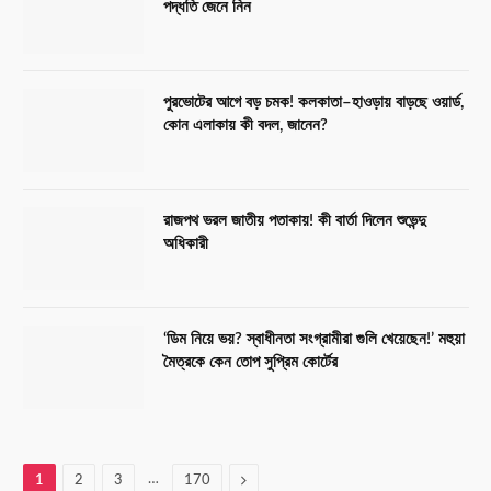
পদ্ধতি জেনে নিন
পুরভোটের আগে বড় চমক! কলকাতা–হাওড়ায় বাড়ছে ওয়ার্ড,
কোন এলাকায় কী বদল, জানেন?
রাজপথ ভরল জাতীয় পতাকায়! কী বার্তা দিলেন শুভেন্দু
অধিকারী
‘ডিম নিয়ে ভয়? স্বাধীনতা সংগ্রামীরা গুলি খেয়েছেন!’ মহুয়া
মৈত্রকে কেন তোপ সুপ্রিম কোর্টের
…
Next
1
2
3
170