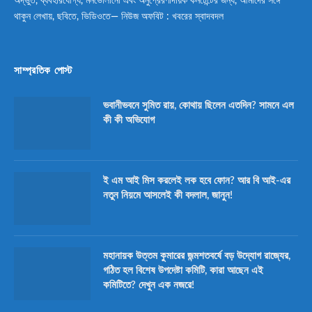
অদ্ভুত, ব্যবহারযোগ্য, মনভোলানো এবং অনুপ্রেরণাদায়ক কনটেন্টের জন্য, আমাদের সঙ্গে
থাকুন লেখায়, ছবিতে, ভিডিওতে— নিউজ অফবিট : খবরের স্বাদবদল
সাম্প্রতিক পোস্ট
ভবানীভবনে সুমিত রায়, কোথায় ছিলেন এতদিন? সামনে এল
কী কী অভিযোগ
ই এম আই মিস করলেই লক হবে ফোন? আর বি আই-এর
নতুন নিয়মে আসলেই কী বদলাল, জানুন!
মহানায়ক উত্তম কুমারের জন্মশতবর্ষে বড় উদ্যোগ রাজ্যের,
গঠিত হল বিশেষ উপদেষ্টা কমিটি, কারা আছেন এই
কমিটিতে? দেখুন এক নজরে!