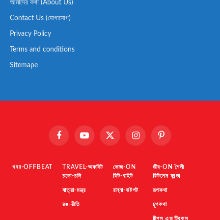
আমাদের কথা (About Us)
Contact Us (যোগাযোগ)
Privacy Policy
Terms and conditions
Sitemape
Facebook
YouTube
X
Instagram
Pinterest
(Twitter)
খবর-OFFBEAT
TRAVEL-অফবিট
ভোজ-ON
জীব-ON শৈলী
চলো-চলি
ফিট-বাইট
ফিটনেস ফান্ডা
যাত্রা-মন্ত্র
রান্না-ঝটপট
রূপকথা
রঙ-রীতি
চুপকথা
টিপস এন্ড ট্রিকস