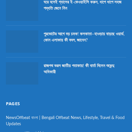
ঘরে বসেই গ্যাসের ই-কেওয়াইসি করুন, ধাপে ধাপে সহজ
পদ্ধতি জেনে নিন
পুরভোটের আগে বড় চমক! কলকাতা–হাওড়ায় বাড়ছে ওয়ার্ড,
কোন এলাকায় কী বদল, জানেন?
রাজপথ ভরল জাতীয় পতাকায়! কী বার্তা দিলেন শুভেন্দু
অধিকারী
PAGES
NewsOffbeat বাংলা | Bengali Offbeat News, Lifestyle, Travel & Food
Updates