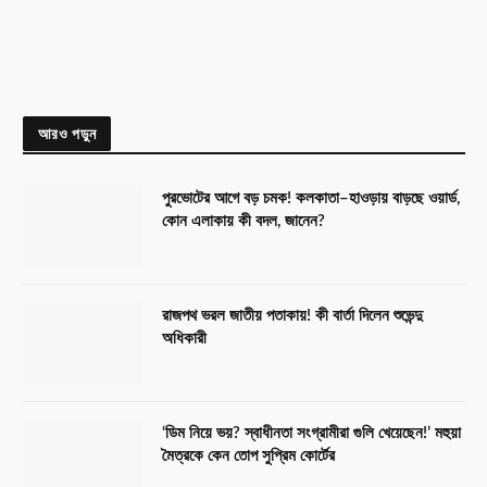
আরও পড়ুন
পুরভোটের আগে বড় চমক! কলকাতা–হাওড়ায় বাড়ছে ওয়ার্ড,
কোন এলাকায় কী বদল, জানেন?
রাজপথ ভরল জাতীয় পতাকায়! কী বার্তা দিলেন শুভেন্দু
অধিকারী
‘ডিম নিয়ে ভয়? স্বাধীনতা সংগ্রামীরা গুলি খেয়েছেন!’ মহুয়া
মৈত্রকে কেন তোপ সুপ্রিম কোর্টের