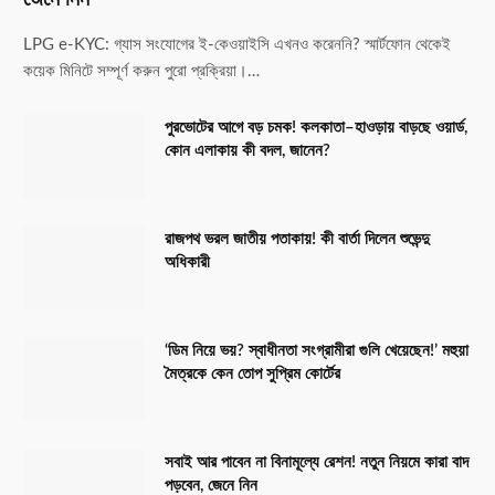
LPG e-KYC: গ্যাস সংযোগের ই-কেওয়াইসি এখনও করেননি? স্মার্টফোন থেকেই
কয়েক মিনিটে সম্পূর্ণ করুন পুরো প্রক্রিয়া।…
পুরভোটের আগে বড় চমক! কলকাতা–হাওড়ায় বাড়ছে ওয়ার্ড,
কোন এলাকায় কী বদল, জানেন?
রাজপথ ভরল জাতীয় পতাকায়! কী বার্তা দিলেন শুভেন্দু
অধিকারী
‘ডিম নিয়ে ভয়? স্বাধীনতা সংগ্রামীরা গুলি খেয়েছেন!’ মহুয়া
মৈত্রকে কেন তোপ সুপ্রিম কোর্টের
সবাই আর পাবেন না বিনামূল্যে রেশন! নতুন নিয়মে কারা বাদ
পড়বেন, জেনে নিন