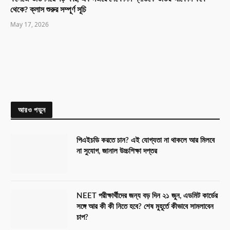
থেকে? ক্লাস শুরুর সম্পূর্ণ সূচি
May 17, 2026
আরও পড়ুন
পিএইচডি করতে চান? এই যোগ্যতা না থাকলে আর মিলবে
না সুযোগ, জানাল উচ্চশিক্ষা দপ্তর
NEET পরীক্ষার্থীদের জন্য বড় দিন ২১ জুন, এডমিট কার্ডের
সঙ্গে আর কী কী নিতে হবে? শেষ মুহূর্তে কীভাবে সামলাবেন
চাপ?