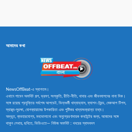
আমাদের কথা
NewsOffBeat-এ স্বাগতম।
এখানে পাবেন অফবিট গল্প, ভ্রমণ, সংস্কৃতি, রীতি-নীতি, খাবার এবং জীবনযাপনের নানা দিক।
সঙ্গে রয়েছে প্রযুক্তির সর্বশেষ আপডেট, ভিন্নধর্মী খাদ্যাভ্যাস, ফ্যাশন ট্রেন্ড, মেকআপ টিপস,
স্বাস্থ্য-সুরক্ষা, যোগব্যায়ামের উপকারিতা এবং পুষ্টিকর খাদ্যসংক্রান্ত তথ্য।
অদ্ভুত, ব্যবহারযোগ্য, মনভোলানো এবং অনুপ্রেরণাদায়ক কনটেন্টের জন্য, আমাদের সঙ্গে
থাকুন লেখায়, ছবিতে, ভিডিওতে— নিউজ অফবিট : খবরের স্বাদবদল