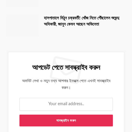
হাসপাতালে মিঠুন চক্রবর্তী! খোঁজ নিতে পৌঁছালেন শুভেন্দু
অধিকারী, জানুন কেমন আছেন অভিনেতা
আপডেট পেতে সাবস্ক্রাইব করুন
অফবিট লেখা ও নতুন তথ্য আপনার ইনবক্সে পেতে এখনই সাবস্ক্রাইব
করুন।