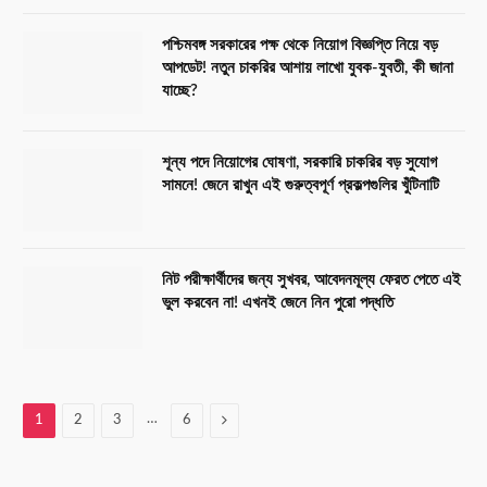
পশ্চিমবঙ্গ সরকারের পক্ষ থেকে নিয়োগ বিজ্ঞপ্তি নিয়ে বড়
আপডেট! নতুন চাকরির আশায় লাখো যুবক-যুবতী, কী জানা
যাচ্ছে?
শূন্য পদে নিয়োগের ঘোষণা, সরকারি চাকরির বড় সুযোগ
সামনে! জেনে রাখুন এই গুরুত্বপূর্ণ প্রকল্পগুলির খুঁটিনাটি
নিট পরীক্ষার্থীদের জন্য সুখবর, আবেদনমূল্য ফেরত পেতে এই
ভুল করবেন না! এখনই জেনে নিন পুরো পদ্ধতি
…
Next
1
2
3
6