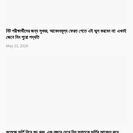
নিট পরীক্ষার্থীদের জন্য সুখবর, আবেদনমূল্য ফেরত পেতে এই ভুল করবেন না! এখনই
জেনে নিন পুরো পদ্ধতি
May 23, 2026
কলেজে ভর্তি নিয়ে বড় খবর, এক নজরে দেখে নিন স্নাতকে ভর্তির আবেদন কবে