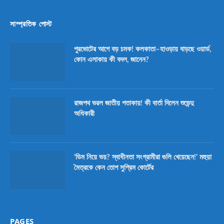
সাম্প্রতিক পোস্ট
পুরভোটের আগে বড় চমক! কলকাতা–হাওড়ায় বাড়ছে ওয়ার্ড,
কোন এলাকায় কী বদল, জানেন?
রাজপথ ভরল জাতীয় পতাকায়! কী বার্তা দিলেন শুভেন্দু
অধিকারী
‘ডিম নিয়ে ভয়? স্বাধীনতা সংগ্রামীরা গুলি খেয়েছেন!’ মহুয়া
মৈত্রকে কেন তোপ সুপ্রিম কোর্টের
PAGES