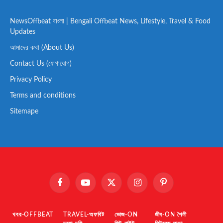
NewsOffbeat বাংলা | Bengali Offbeat News, Lifestyle, Travel & Food
Updates
আমাদের কথা (About Us)
Contact Us (যোগাযোগ)
Privacy Policy
Terms and conditions
Sitemape
Facebook
YouTube
X
Instagram
Pinterest
(Twitter)
খবর-OFFBEAT
TRAVEL-অফবিট
ভোজ-ON
জীব-ON শৈলী