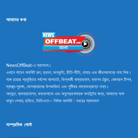
আমাদের কথা
NewsOffBeat-এ স্বাগতম।
এখানে পাবেন অফবিট গল্প, ভ্রমণ, সংস্কৃতি, রীতি-নীতি, খাবার এবং জীবনযাপনের নানা দিক।
সঙ্গে রয়েছে প্রযুক্তির সর্বশেষ আপডেট, ভিন্নধর্মী খাদ্যাভ্যাস, ফ্যাশন ট্রেন্ড, মেকআপ টিপস,
স্বাস্থ্য-সুরক্ষা, যোগব্যায়ামের উপকারিতা এবং পুষ্টিকর খাদ্যসংক্রান্ত তথ্য।
অদ্ভুত, ব্যবহারযোগ্য, মনভোলানো এবং অনুপ্রেরণাদায়ক কনটেন্টের জন্য, আমাদের সঙ্গে
থাকুন লেখায়, ছবিতে, ভিডিওতে— নিউজ অফবিট : খবরের স্বাদবদল
সাম্প্রতিক পোস্ট