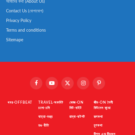
আমাদের কথা (About Us)
Contact Us (যোগাযোগ)
Privacy Policy
Terms and conditions
Sitemape
Facebook
YouTube
X
Instagram
Pinterest
(Twitter)
খবর-OFFBEAT
TRAVEL-অফবিট
ভোজ-ON
জীব-ON শৈলী
চলো-চলি
ফিট-বাইট
ফিটনেস ফান্ডা
যাত্রা-মন্ত্র
রান্না-ঝটপট
রূপকথা
রঙ-রীতি
চুপকথা
টিপস এন্ড ট্রিকস