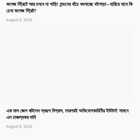
কলেজ স্ট্রিটে আর চলবে না গাড়ি! লন্ডনের ধাঁচে বদলাচ্ছে বইপাড়া—হারিয়ে যাবে কি
চেনা কলেজ স্ট্রিট?
August 8, 2026
এক মাস জেল খাটলেন স্বরূপ বিশ্বাস, তারপরই অভিযোগকারিণীর ইউটার্ন! সামনে
এল চাঞ্চল্যকর দাবি
August 8, 2026