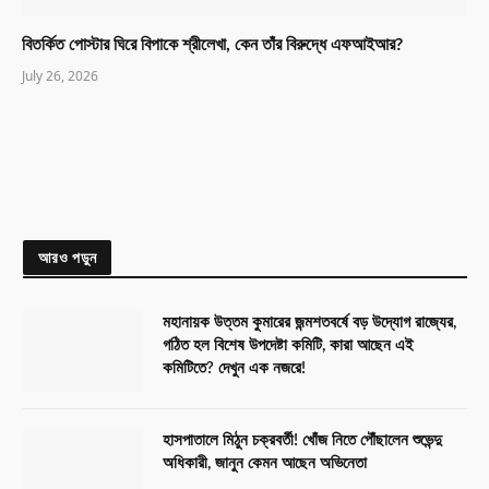
বিতর্কিত পোস্টার ঘিরে বিপাকে শ্রীলেখা, কেন তাঁর বিরুদ্ধে এফআইআর?
July 26, 2026
আরও পড়ুন
মহানায়ক উত্তম কুমারের জন্মশতবর্ষে বড় উদ্যোগ রাজ্যের,
গঠিত হল বিশেষ উপদেষ্টা কমিটি, কারা আছেন এই
কমিটিতে? দেখুন এক নজরে!
হাসপাতালে মিঠুন চক্রবর্তী! খোঁজ নিতে পৌঁছালেন শুভেন্দু
অধিকারী, জানুন কেমন আছেন অভিনেতা