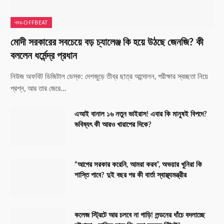
খবর-OFFBEAT
মোদী সরকারের সবচেয়ে বড় চ্যালেঞ্জ কি হয়ে উঠছে জেনজি? কী
বললেন ধর্মেন্দ্র প্রধান
নিউজ অফবিট ডিজিটাল ডেস্ক: দেশজুড়ে তীব্র ছাত্র আন্দোলন, পরীক্ষার স্বচ্ছতা নিয়ে
প্রশ্ন, আর তার জেরে…
এআই বানাল ১৬ নতুন ভাইরাস! এবার কি মানুষই বিপদে?
ভবিষ্যৎ কী আরও খারাপের দিকে?
“আগের সরকার করেনি, আমরা করব”, অভয়ার খুনিরা কি
শাস্তি পাবে? দুই বছর পর কী বার্তা স্বাস্থ্যমন্ত্রীর
কলেজ স্ট্রিটে আর চলবে না গাড়ি! লন্ডনের ধাঁচে বদলাচ্ছে