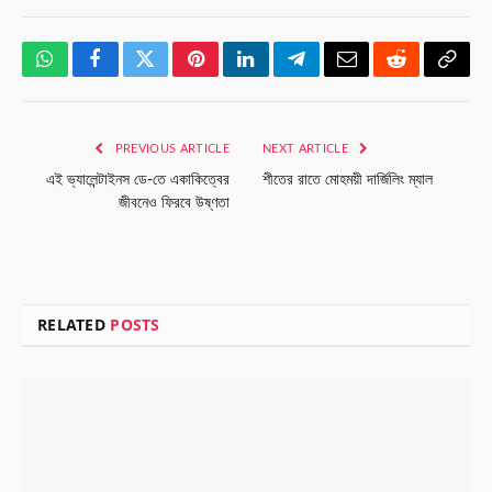
WhatsApp
Facebook
Twitter
Pinterest
LinkedIn
Telegram
Email
Reddit
Copy
Link
PREVIOUS ARTICLE
NEXT ARTICLE
এই ভ্যালেন্টাইনস ডে-তে একাকিত্বের
শীতের রাতে মোহময়ী দার্জিলিং ম্যাল
জীবনেও ফিরবে উষ্ণতা
RELATED
POSTS