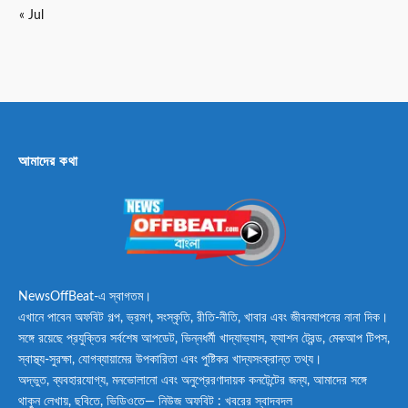
« Jul
আমাদের কথা
NewsOffBeat-এ স্বাগতম।
এখানে পাবেন অফবিট গল্প, ভ্রমণ, সংস্কৃতি, রীতি-নীতি, খাবার এবং জীবনযাপনের নানা দিক।
সঙ্গে রয়েছে প্রযুক্তির সর্বশেষ আপডেট, ভিন্নধর্মী খাদ্যাভ্যাস, ফ্যাশন ট্রেন্ড, মেকআপ টিপস,
স্বাস্থ্য-সুরক্ষা, যোগব্যায়ামের উপকারিতা এবং পুষ্টিকর খাদ্যসংক্রান্ত তথ্য।
অদ্ভুত, ব্যবহারযোগ্য, মনভোলানো এবং অনুপ্রেরণাদায়ক কনটেন্টের জন্য, আমাদের সঙ্গে
থাকুন লেখায়, ছবিতে, ভিডিওতে— নিউজ অফবিট : খবরের স্বাদবদল