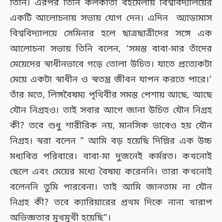
তিনি। এরপর তিনি কলকাতা বইমেলায় বিশ্ববিদ্যালয়ের
একটি আলোচনায় সভায় যোগ দেন। এদিন অ্যাডামাস
বিশ্ববিদ্যালয়ে সেমিনার হলে ছাত্রছাত্রীদের সঙ্গে এক
আলোচনা সভায় তিনি বলেন, ‘সমস্ত বাবা-মার তাঁদের
মেয়েদের স্বাধীনভাবে গড়ে তোলা উচিত। যাতে প্রত্যেকটা
মেয়ে একটা স্বাধীন ও স্বতন্ত্র জীবন যাপন করতে পারে।’
তাঁর মতে, লিঙ্গবৈষম্য পৃথিবীর সমস্ত পেশায় আছে, আছে
যৌন নিগ্রহও। তাই সবার আগে জানা উচিত যৌন নিগ্রহ
কী? তবে শুধু শারীরিক নয়, মানসিক ভাবেও হয় যৌন
নিগ্রহ। স্বরা বলেন ” আমি বড় হয়েছি দিল্লির এক উচ্চ
মধ্যবিত্ত পরিবারে। বাবা-মা দুজনেই কর্মরত। কখনোই
ছেলে এবং মেয়ের মধ্যে বৈষম্য করেননি। তারা কখনোই
বলেননি তুমি পারবেনা। তাই আমি জানতাম না যৌন
নিগ্রহ কী? তবে ক্যারিয়ারের প্রথম দিকে নানা খারাপ
অভিজ্ঞতার মুখমুখী হয়েছি”।