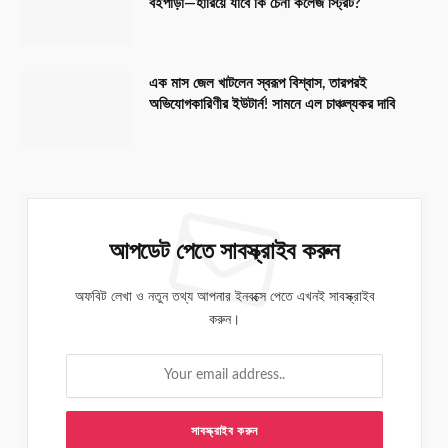
বইপাড়া—হারিয়ে যাবে কি চেনা কলেজ স্ট্রিট?
এক মাস জেল খাটলেন স্বরূপ বিশ্বাস, তারপরই
অভিযোগকারিণীর ইউটার্ন! সামনে এল চাঞ্চল্যকর দাবি
আপডেট পেতে সাবস্ক্রাইব করুন
অফবিট লেখা ও নতুন তথ্য আপনার ইনবক্সে পেতে এখনই সাবস্ক্রাইব
করুন।