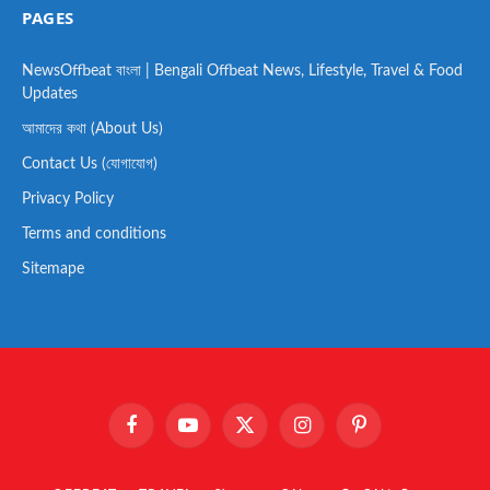
PAGES
NewsOffbeat বাংলা | Bengali Offbeat News, Lifestyle, Travel & Food
Updates
আমাদের কথা (About Us)
Contact Us (যোগাযোগ)
Privacy Policy
Terms and conditions
Sitemape
Facebook
YouTube
X
Instagram
Pinterest
(Twitter)