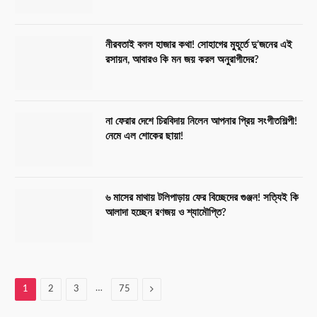
নীরবতাই বলল হাজার কথা! সোহাগের মুহূর্তে দু’জনের এই
রসায়ন, আবারও কি মন জয় করল অনুরাগীদের?
না ফেরার দেশে চিরবিদায় নিলেন আপনার প্রিয় সংগীতশিল্পী!
নেমে এল শোকের ছায়া!
৬ মাসের মাথায় টলিপাড়ায় ফের বিচ্ছেদের গুঞ্জন! সত্যিই কি
আলাদা হচ্ছেন রণজয় ও শ্যামৌপ্তি?
…
Next
1
2
3
75