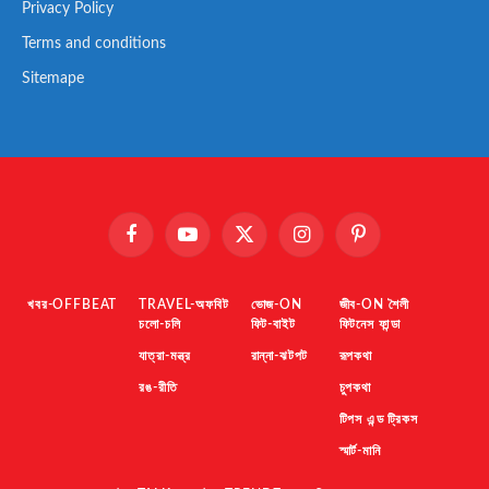
Privacy Policy
Terms and conditions
Sitemape
Facebook
YouTube
X
Instagram
Pinterest
(Twitter)
খবর-OFFBEAT
TRAVEL-অফবিট
ভোজ-ON
জীব-ON শৈলী
চলো-চলি
ফিট-বাইট
ফিটনেস ফান্ডা
যাত্রা-মন্ত্র
রান্না-ঝটপট
রূপকথা
রঙ-রীতি
চুপকথা
টিপস এন্ড ট্রিকস
স্মার্ট-মানি