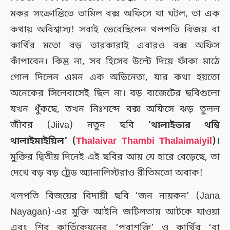
মকর সংক্রান্তিতে তামিল বক্স অফিসে যা ঘটল, তা এক
কথায় অবিশ্বাস্য! সবাই ভেবেছিলেন থলপতি বিজয় বা
কার্থির মতো বড় তারকারাই এবারও বক্স অফিস
কাঁপাবেন। কিন্তু না, সব হিসেব উল্টে দিয়ে ফাঁকা মাঠে
গোল দিলেন এমন এক অভিনেতা, যার কথা হয়তো
অনেকের সিলেবাসেই ছিল না। বড় বাজেটের ছবিগুলো
যখন ধুঁকছে, তখন নিঃশব্দে বক্স অফিসে ঝড় তুলল
জীবর (Jiiva) নতুন ছবি
‘থালাইভার থম্বি
থালাইমাইয়িল’ (
Thalaivar Thambi Thalaimaiyil
)
।
মুক্তির দ্বিতীয় দিনেই এই ছবির আয় যে হারে বেড়েছে, তা
দেখে বড় বড় ট্রেড অ্যানালিস্টরাও রীতিমতো অবাক!
থলপতি বিজয়ের বিদায়ী ছবি ‘জন নায়কন’ (Jana
Nayagan)-এর মুক্তি আইনি জটিলতায় আটকে যাওয়া
এবং শিব কার্তিকেয়নের ‘পরাশক্তি’ ও কার্থির ‘বা