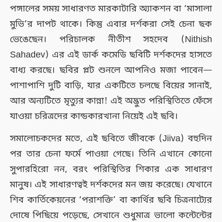
পঙ্গালের সময় সাধারণত মারকাটারি অ্যাকশন বা ‘মাসালা
মুভি’র দাপট থাকে। কিন্তু এবার দর্শকরা সেই চেনা ছক
ভেঙেছেন। পরিচালক নীতীশ সহদেব (Nithish
Sahadev) এর এই ডার্ক কমেডি ছবিটি দর্শকদের হাসতে
বাধ্য করছে। ছবির প্লট শুনলে আপনিও মজা পাবেন—
পাশাপাশি দুটি বাড়ি, যার একটিতে চলছে বিয়ের সানাই,
আর অন্যটিতে মৃত্যুর কান্না! এই অদ্ভুত পরিস্থিতিতে ফেঁসে
যাওয়া চরিত্রদের কান্ডকারখানা নিয়েই এই ছবি।
সমালোচকদের মতে, এই ছবিতে জীবকে (Jiiva) বহুদিন
পর তার চেনা ফর্মে পাওয়া গেছে। তিনি এখানে কোনো
সুপারহিরো নন, বরং পরিস্থিতির শিকার এক সাধারণ
মানুষ। এই সাধারণত্বই দর্শকদের মন জয় করেছে। যেখানে
শিব কার্তিকেয়নের ‘পরাশক্তি’ বা কার্থির ছবি চিত্রনাট্যের
দোষে পিছিয়ে পড়েছে, সেখানে শুধুমাত্র ভালো কন্টেন্টের