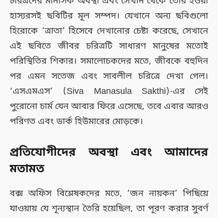
চরিত্রদের মানসিক অবস্থা এবং সেখান থেকে তৈরি হওয়া
হাস্যরসই ছবিটির মূল সম্পদ। যেখানে অন্য ছবিগুলো
হিরোকে ‘ত্রাতা’ হিসেবে দেখানোর চেষ্টা করেছে, সেখানে
এই ছবিতে জীবর চরিত্রটি সাধারণ মানুষের মতোই
পরিস্থিতির শিকার। সমালোচকদের মতে, জীবকে বহুদিন
পর এমন সতেজ এবং সাবলীল চরিত্রে দেখা গেল।
‘এসএমএস’ (Siva Manasula Sakthi)-এর সেই
পুরোনো চার্ম যেন আবার ফিরে এসেছে, তবে এবার আরও
পরিণত এবং ডার্ক হিউমারের মোড়কে।
প্রতিযোগীদের অবস্থা এবং আমাদের
মতামত
বক্স অফিস বিশ্লেষকদের মতে, ‘জন নায়কন’ পিছিয়ে
যাওয়ায় যে শূন্যস্থান তৈরি হয়েছিল, তা পূরণ করার সুবর্ণ