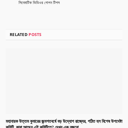
সিনেমাটিক ভিডিওর গোপন টিপস
RELATED
POSTS
মহানায়ক উত্তম কুমারের জন্মশতবর্ষে বড় উদ্যোগ রাজ্যের, গঠিত হল বিশেষ উপদেষ্টা
কমিটি, কারা আছেন এই কমিটিতে? দেখুন এক নজরে!