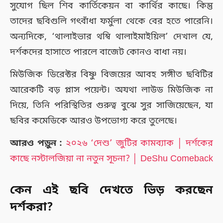
সুযোগ ছিল শিব কার্তিকেয়ন বা কার্থির কাছে। কিন্তু
তাদের ছবিগুলি গৎবাঁধা ফর্মুলা থেকে বের হতে পারেনি।
অন্যদিকে, ‘থালাইভার থম্বি থালাইমাইয়িল’ দেখাল যে,
দর্শকদের হাসাতে পারলে বাজেট কোনও বাধা নয়।
মিউজিক ডিরেক্টর বিষ্ণু বিজয়ের আবহ সঙ্গীত ছবিটির
আরেকটি বড় প্লাস পয়েন্ট। অযথা লাউড মিউজিক না
দিয়ে, তিনি পরিস্থিতির গুরুত্ব বুঝে সুর সাজিয়েছেন, যা
ছবির কমেডিকে আরও উপভোগ্য করে তুলেছে।
আরও পড়ুন :
২০২৬ ‘দেশু’ জুটির কামব্যাক │ দর্শকের
কাছে নস্টালজিয়া না নতুন সূচনা? │ DeShu Comeback
কেন এই ছবি দেখতে ভিড় করছেন
দর্শকরা?