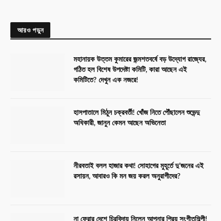
আরও পড়ুন
মহানায়ক উত্তম কুমারের জন্মশতবর্ষে বড় উদ্যোগ রাজ্যের,
গঠিত হল বিশেষ উপদেষ্টা কমিটি, কারা আছেন এই
কমিটিতে? দেখুন এক নজরে!
হাসপাতালে মিঠুন চক্রবর্তী! খোঁজ নিতে পৌঁছালেন শুভেন্দু
অধিকারী, জানুন কেমন আছেন অভিনেতা
নীরবতাই বলল হাজার কথা! সোহাগের মুহূর্তে দু’জনের এই
রসায়ন, আবারও কি মন জয় করল অনুরাগীদের?
না ফেরার দেশে চিরবিদায় নিলেন আপনার প্রিয় সংগীতশিল্পী!