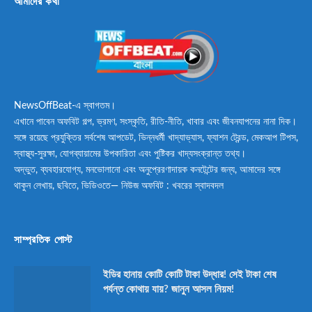
আমাদের কথা
NewsOffBeat-এ স্বাগতম।
এখানে পাবেন অফবিট গল্প, ভ্রমণ, সংস্কৃতি, রীতি-নীতি, খাবার এবং জীবনযাপনের নানা দিক।
সঙ্গে রয়েছে প্রযুক্তির সর্বশেষ আপডেট, ভিন্নধর্মী খাদ্যাভ্যাস, ফ্যাশন ট্রেন্ড, মেকআপ টিপস,
স্বাস্থ্য-সুরক্ষা, যোগব্যায়ামের উপকারিতা এবং পুষ্টিকর খাদ্যসংক্রান্ত তথ্য।
অদ্ভুত, ব্যবহারযোগ্য, মনভোলানো এবং অনুপ্রেরণাদায়ক কনটেন্টের জন্য, আমাদের সঙ্গে
থাকুন লেখায়, ছবিতে, ভিডিওতে— নিউজ অফবিট : খবরের স্বাদবদল
সাম্প্রতিক পোস্ট
ইডির হানায় কোটি কোটি টাকা উদ্ধার! সেই টাকা শেষ
পর্যন্ত কোথায় যায়? জানুন আসল নিয়ম!