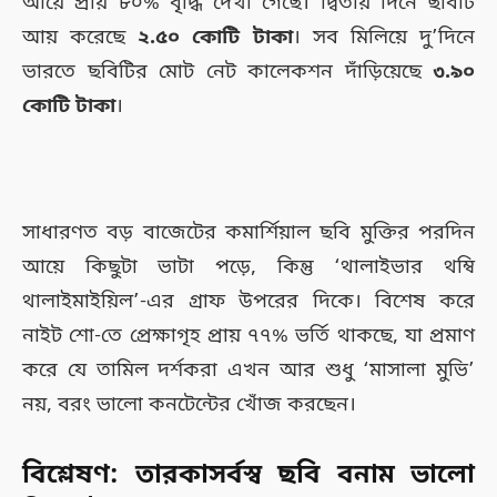
আয়ে প্রায় ৮০% বৃদ্ধি দেখা গেছে। দ্বিতীয় দিনে ছবিটি
আয় করেছে
২.৫০ কোটি টাকা
। সব মিলিয়ে দু’দিনে
ভারতে ছবিটির মোট নেট কালেকশন দাঁড়িয়েছে
৩.৯০
কোটি টাকা
।
সাধারণত বড় বাজেটের কমার্শিয়াল ছবি মুক্তির পরদিন
আয়ে কিছুটা ভাটা পড়ে, কিন্তু ‘থালাইভার থম্বি
থালাইমাইয়িল’-এর গ্রাফ উপরের দিকে। বিশেষ করে
নাইট শো-তে প্রেক্ষাগৃহ প্রায় ৭৭% ভর্তি থাকছে, যা প্রমাণ
করে যে তামিল দর্শকরা এখন আর শুধু ‘মাসালা মুভি’
নয়, বরং ভালো কনটেন্টের খোঁজ করছেন।
বিশ্লেষণ: তারকাসর্বস্ব ছবি বনাম ভালো