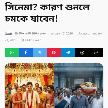
সিনেমা? কারণ শুনলে
চমকে যাবেন!
By
নিউজ অফবিট ডিজিটাল ডেস্ক
January 17, 2026
Updated:
January
21, 2026
4 Mins Read