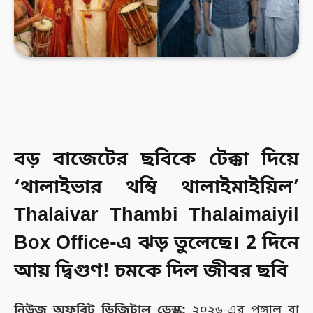
বড় বাজেটের ছবিকে টেক্কা দিয়ে
‘থালাইভার থম্বি থালাইমাইয়িল’
Thalaivar Thambi Thalaimaiyil
Box Office
-এ ঝড় তুলেছে। 2 দিনে
আয় দ্বিগুণ! চমকে দিল জীবর ছবি
নিউজ অফবিট ডিজিটাল ডেস্ক
:
২০২৬-এর পঙ্গাল বা