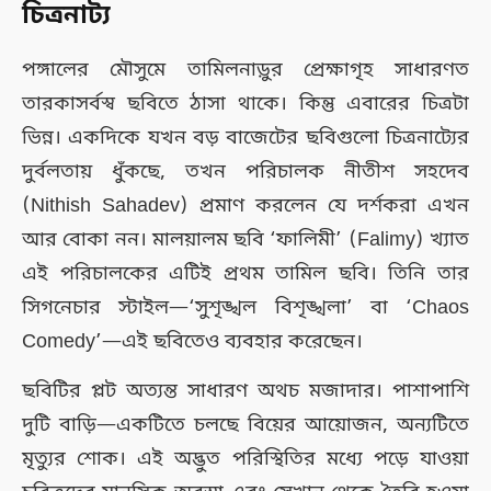
চিত্রনাট্য
পঙ্গালের মৌসুমে তামিলনাড়ুর প্রেক্ষাগৃহ সাধারণত
তারকাসর্বস্ব ছবিতে ঠাসা থাকে। কিন্তু এবারের চিত্রটা
ভিন্ন। একদিকে যখন বড় বাজেটের ছবিগুলো চিত্রনাট্যের
দুর্বলতায় ধুঁকছে, তখন পরিচালক নীতীশ সহদেব
(Nithish Sahadev) প্রমাণ করলেন যে দর্শকরা এখন
আর বোকা নন। মালয়ালম ছবি ‘ফালিমী’ (Falimy) খ্যাত
এই পরিচালকের এটিই প্রথম তামিল ছবি। তিনি তার
সিগনেচার স্টাইল—‘সুশৃঙ্খল বিশৃঙ্খলা’ বা ‘Chaos
Comedy’—এই ছবিতেও ব্যবহার করেছেন।
ছবিটির প্লট অত্যন্ত সাধারণ অথচ মজাদার। পাশাপাশি
দুটি বাড়ি—একটিতে চলছে বিয়ের আয়োজন, অন্যটিতে
মৃত্যুর শোক। এই অদ্ভুত পরিস্থিতির মধ্যে পড়ে যাওয়া