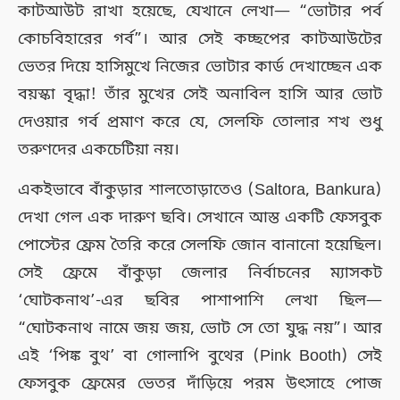
কাটআউট রাখা হয়েছে, যেখানে লেখা— “ভোটার পর্ব
কোচবিহারের গর্ব”। আর সেই কচ্ছপের কাটআউটের
ভেতর দিয়ে হাসিমুখে নিজের ভোটার কার্ড দেখাচ্ছেন এক
বয়স্কা বৃদ্ধা! তাঁর মুখের সেই অনাবিল হাসি আর ভোট
দেওয়ার গর্ব প্রমাণ করে যে, সেলফি তোলার শখ শুধু
তরুণদের একচেটিয়া নয়।
একইভাবে বাঁকুড়ার শালতোড়াতেও (Saltora, Bankura)
দেখা গেল এক দারুণ ছবি। সেখানে আস্ত একটি ফেসবুক
পোস্টের ফ্রেম তৈরি করে সেলফি জোন বানানো হয়েছিল।
সেই ফ্রেমে বাঁকুড়া জেলার নির্বাচনের ম্যাসকট
‘ঘোটকনাথ’-এর ছবির পাশাপাশি লেখা ছিল—
“ঘোটকনাথ নামে জয় জয়, ভোট সে তো যুদ্ধ নয়”। আর
এই ‘পিঙ্ক বুথ’ বা গোলাপি বুথের (Pink Booth) সেই
ফেসবুক ফ্রেমের ভেতর দাঁড়িয়ে পরম উৎসাহে পোজ