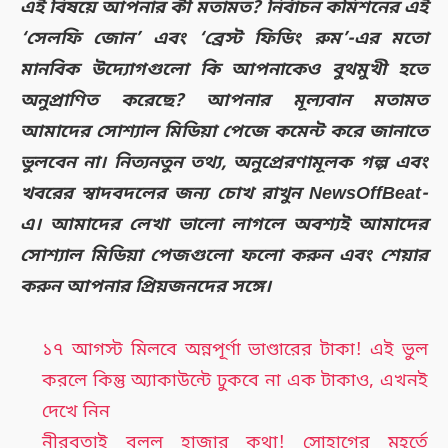
এই বিষয়ে আপনার কী মতামত? নির্বাচন কমিশনের এই
‘সেলফি জোন’ এবং ‘ব্রেস্ট ফিডিং রুম’-এর মতো
মানবিক উদ্যোগগুলো কি আপনাকেও বুথমুখী হতে
অনুপ্রাণিত করেছে? আপনার মূল্যবান মতামত
আমাদের সোশ্যাল মিডিয়া পেজে কমেন্ট করে জানাতে
ভুলবেন না। নিত্যনতুন তথ্য, অনুপ্রেরণামূলক গল্প এবং
খবরের স্বাদবদলের জন্য চোখ রাখুন NewsOffBeat-
এ। আমাদের লেখা ভালো লাগলে অবশ্যই আমাদের
সোশ্যাল মিডিয়া পেজগুলো ফলো করুন এবং শেয়ার
করুন আপনার প্রিয়জনদের সঙ্গে।
১৭ আগস্ট মিলবে অন্নপূর্ণা ভাণ্ডারের টাকা! এই ভুল
করলে কিন্তু অ্যাকাউন্টে ঢুকবে না এক টাকাও, এখনই
দেখে নিন
নীরবতাই বলল হাজার কথা! সোহাগের মুহূর্তে