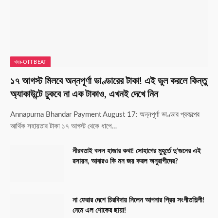
খবর-OFFBEAT
১৭ আগস্ট মিলবে অন্নপূর্ণা ভাণ্ডারের টাকা! এই ভুল করলে কিন্তু
অ্যাকাউন্টে ঢুকবে না এক টাকাও, এখনই দেখে নিন
Annapurna Bhandar Payment August 17: অন্নপূর্ণা ভাণ্ডার প্রকল্পের
আর্থিক সহায়তার টাকা ১৭ আগস্ট থেকে ধাপে…
নীরবতাই বলল হাজার কথা! সোহাগের মুহূর্তে দু’জনের এই
রসায়ন, আবারও কি মন জয় করল অনুরাগীদের?
না ফেরার দেশে চিরবিদায় নিলেন আপনার প্রিয় সংগীতশিল্পী!
নেমে এল শোকের ছায়া!