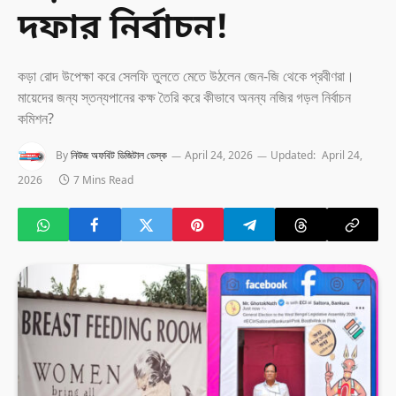
দফার নির্বাচন!
কড়া রোদ উপেক্ষা করে সেলফি তুলতে মেতে উঠলেন জেন-জি থেকে প্রবীণরা।
মায়েদের জন্য স্তন্যপানের কক্ষ তৈরি করে কীভাবে অনন্য নজির গড়ল নির্বাচন
কমিশন?
By
নিউজ অফবিট ডিজিটাল ডেস্ক
April 24, 2026
Updated:
April 24,
2026
7 Mins Read