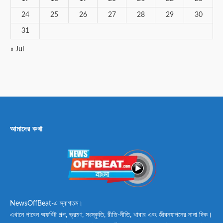
24
25
26
27
28
29
30
31
« Jul
আমাদের কথা
NewsOffBeat-এ স্বাগতম।
এখানে পাবেন অফবিট গল্প, ভ্রমণ, সংস্কৃতি, রীতি-নীতি, খাবার এবং জীবনযাপনের নানা দিক।