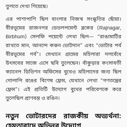
তুলতে দেখা গিয়েছে।
এর পাশাপাশি ছিল বাংলার নিজস্ব সংস্কৃতির ছোঁয়া।
বীরভূমের রাজনগর ডেভলপমেন্ট ব্লকের (Rajnagar,
Birbhum) সেলফি পয়েন্টে লেখা ছিল— “রাঙামাটির
রাখতে মান, আনন্দে করুন ভোটদান” এবং “ভোটার পর্ব
বীরভূমের গর্ব”। সেখানে গ্রামের মহিলারা দলবেঁধে
উৎসবের সাজে এসে ছবি তুলেছেন। বাঁকুড়ার কংসাবতী
ক্যানেল ডিভিশন অফিসের বুথেও মহিলাদের জন্য ছিল
গোলাপি রঙের বিশেষ ফ্রেম, যেখানে লেখা “গণতন্ত্রের
ফ্রেম”। এই প্রতিটি উদ্যোগ বুথের পরিবেশকে করে
তুলেছিল প্রাণবন্ত ও রঙিন।
নতুন ভোটারদের রাজকীয় অভ্যর্থনা:
হেমতাবাদে অভিনব উদ্যোগ