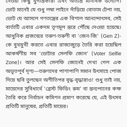
নেওয়া কিছু যুগান্তকারী এবং অত্যন্ত মানবিক উদ্যোগ।
ভোট মানেই যে শুধু লম্বা লাইনে দাঁড়িয়ে বোতাম টেপা নয়,
ভোট যে আসলে গণতন্ত্রের এক বিশাল আনন্দোৎসব, সেই
বার্তাটি এবার একদম তৃণমূল স্তরে পৌঁছে দেওয়া হয়েছে।
আধুনিক প্রজন্মের তরুণ-তরুণী বা ‘জেন-জি’ (Gen Z)-
কে বুথমুখী করতে এবার রাজ্যজুড়ে তৈরি করা হয়েছিল
আকর্ষণীয় সব ‘ভোটার সেলফি জোন’ (Voter Selfie
Zone)। আর সেই সেলফি জোনেই দেখা গেল এক
অভূতপূর্ব দৃশ্য—তরুণদের পাশাপাশি সমান উৎসাহে পোজ
দিয়ে ছবি তুলছেন অশীতিপর বৃদ্ধ-বৃদ্ধারাও! শুধু তাই নয়,
মায়েদের সুবিধার্থে ‘ব্রেস্ট ফিডিং রুম’ বা স্তন্যপানের কক্ষ
তৈরি করে নির্বাচন কমিশন প্রমাণ করেছে যে, এই উৎসব
প্রতিটি মানুষের, প্রতিটি মায়ের।