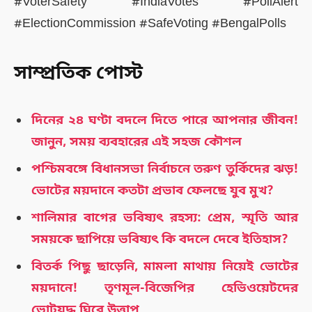
#VoterSafety #IndiaVotes #PollAlert
#ElectionCommission #SafeVoting #BengalPolls
সাম্প্রতিক পোস্ট
দিনের ২৪ ঘণ্টা বদলে দিতে পারে আপনার জীবন!
জানুন, সময় ব্যবহারের এই সহজ কৌশল
পশ্চিমবঙ্গে বিধানসভা নির্বাচনে তরুণ তুর্কিদের ঝড়!
ভোটের ময়দানে কতটা প্রভাব ফেলছে যুব মুখ?
শালিমার বাগের ভবিষ্যৎ রহস্য: প্রেম, স্মৃতি আর
সময়কে ছাপিয়ে ভবিষ্যৎ কি বদলে দেবে ইতিহাস?
বিতর্ক পিছু ছাড়েনি, মামলা মাথায় নিয়েই ভোটের
ময়দানে! তৃণমূল-বিজেপির হেভিওয়েটদের
ভোটযুদ্ধ ঘিরে উত্তাপ