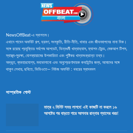
NewsOffBeat-এ স্বাগতম।
এখানে পাবেন অফবিট গল্প, ভ্রমণ, সংস্কৃতি, রীতি-নীতি, খাবার এবং জীবনযাপনের নানা দিক।
সঙ্গে রয়েছে প্রযুক্তির সর্বশেষ আপডেট, ভিন্নধর্মী খাদ্যাভ্যাস, ফ্যাশন ট্রেন্ড, মেকআপ টিপস,
স্বাস্থ্য-সুরক্ষা, যোগব্যায়ামের উপকারিতা এবং পুষ্টিকর খাদ্যসংক্রান্ত তথ্য।
অদ্ভুত, ব্যবহারযোগ্য, মনভোলানো এবং অনুপ্রেরণাদায়ক কনটেন্টের জন্য, আমাদের সঙ্গে
থাকুন লেখায়, ছবিতে, ভিডিওতে— নিউজ অফবিট : খবরের স্বাদবদল
সাম্প্রতিক পোস্ট
মাত্র ২ মিনিট সময় লাগবে! এই কাজটি না করলে ১৬
আগষ্টের পর বাড়তে পারে আপনার রান্নার গ্যাসের খরচ!