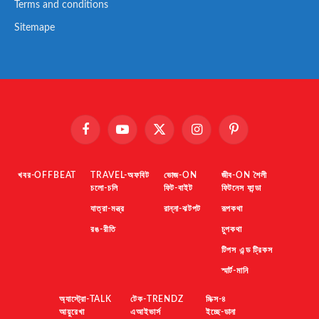
Terms and conditions
Sitemape
Facebook
YouTube
X
Instagram
Pinterest
(Twitter)
খবর-OFFBEAT
TRAVEL-অফবিট
ভোজ-ON
জীব-ON শৈলী
চলো-চলি
ফিট-বাইট
ফিটনেস ফান্ডা
যাত্রা-মন্ত্র
রান্না-ঝটপট
রূপকথা
রঙ-রীতি
চুপকথা
টিপস এন্ড ট্রিকস
স্মার্ট-মানি
অ্যাস্ট্রো-TALK
টেক-TRENDZ
মিক্স-৪
আয়ুরেখা
এআইভার্স
ইচ্ছে-ডানা