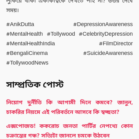
লুকিয়ে থাকা একাকীত্বকে দেখতে পাই না? উত্তর দেবে
সময়।
#AnikDutta #DepressionAwareness
#MentalHealth #Tollywood #CelebrityDepression
#MentalHealthIndia #FilmDirector
#BengaliCinema #SuicideAwareness
#TollywoodNews
সাম্প্রতিক পোস্ট
নিয়োগ দুর্নীতি কি আগামী দিনে কমবে? জানুন,
চাকরির নিয়মে এই পরিবর্তনে আসবে কি স্বচ্ছতা?
এক্সপোজড! ককরোচ জনতা পার্টির নেপথ্যে কোন
চক্রান্তের গন্ধ? সত্যিটা জানলে চমকে উঠবেন