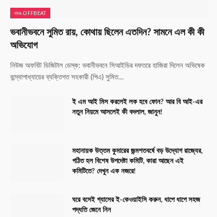
খবর-OFFBEAT
ভবানীভবনে সুমিত রায়, কোথায় ছিলেন এতদিন? সামনে এল কী কী
অভিযোগ
নিউজ অফবিট ডিজিটাল ডেস্ক: ভবানীভবনে সিআইডির দফতরে হাজিরা দিলেন অভিষেক
বন্দ্যোপাধ্যায়ের ব্যক্তিগত সহকারী (পিএ) সুমিত…
ই এম আই মিস করলেই লক হবে ফোন? আর বি আই-এর
নতুন নিয়মে আসলেই কী বদলাল, জানুন!
মহানায়ক উত্তম কুমারের জন্মশতবর্ষে বড় উদ্যোগ রাজ্যের,
গঠিত হল বিশেষ উপদেষ্টা কমিটি, কারা আছেন এই
কমিটিতে? দেখুন এক নজরে!
ঘরে বসেই গ্যাসের ই-কেওয়াইসি করুন, ধাপে ধাপে সহজ
পদ্ধতি জেনে নিন