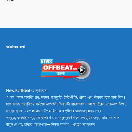
আমাদের কথা
NewsOffBeat-এ স্বাগতম।
এখানে পাবেন অফবিট গল্প, ভ্রমণ, সংস্কৃতি, রীতি-নীতি, খাবার এবং জীবনযাপনের নানা দিক।
সঙ্গে রয়েছে প্রযুক্তির সর্বশেষ আপডেট, ভিন্নধর্মী খাদ্যাভ্যাস, ফ্যাশন ট্রেন্ড, মেকআপ টিপস,
স্বাস্থ্য-সুরক্ষা, যোগব্যায়ামের উপকারিতা এবং পুষ্টিকর খাদ্যসংক্রান্ত তথ্য।
অদ্ভুত, ব্যবহারযোগ্য, মনভোলানো এবং অনুপ্রেরণাদায়ক কনটেন্টের জন্য, আমাদের সঙ্গে
থাকুন লেখায়, ছবিতে, ভিডিওতে— নিউজ অফবিট : খবরের স্বাদবদল