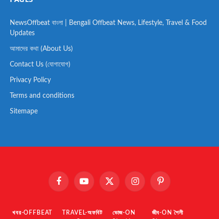
NewsOffbeat বাংলা | Bengali Offbeat News, Lifestyle, Travel & Food
Updates
আমাদের কথা (About Us)
Contact Us (যোগাযোগ)
Privacy Policy
Terms and conditions
Sitemape
Facebook
YouTube
X
Instagram
Pinterest
(Twitter)
খবর-OFFBEAT
TRAVEL-অফবিট
ভোজ-ON
জীব-ON শৈলী