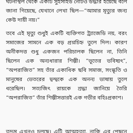
ঘটনাস্থল থেকে একটি সুইসাইড নোটও উদ্ধার হয়েছে বলে
জানা গিয়েছে, যেখানে লেখা ছিল—“আমার মৃত্যুর জন্য
কেউ দায়ী নয়।”
তবে এই মৃত্যু শুধুই একটি ব্যক্তিগত ট্র্যাজেডি নয়, বরং
সমাজের সামনে এক বড় প্রশ্নচিহ্ন তুলে দিল। কারণ
অনীকদত্ত শুধু একজন পরিচালক ছিলেন না, তিনি
ছিলেন এক অন্যধারার শিল্পী। “ভূতের ভবিষ্যৎ”,
“অপরাজিত” সহ তাঁর একাধিক ছবি সমাজ, সংস্কৃতি ও
মানুষের ভেতরের দ্বন্দ্বকে এক অনন্য ভাষায় তুলে
ধরেছিল। সত্যজিৎ রায়কে শ্রদ্ধা জানিয়ে তৈরি
“অপরাজিত” তাঁর শিল্পীসত্তারই এক গভীর বহিঃপ্রকাশ।
তদন্ত এখনও চলছে। এটি আত্মহত্যা, নাকি এর পেছনে