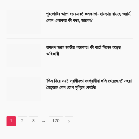
পুরভোটের আগে বড় চমক! কলকাতা–হাওড়ায় বাড়ছে ওয়ার্ড,
কোন এলাকায় কী বদল, জানেন?
রাজপথ ভরল জাতীয় পতাকায়! কী বার্তা দিলেন শুভেন্দু
অধিকারী
‘ডিম নিয়ে ভয়? স্বাধীনতা সংগ্রামীরা গুলি খেয়েছেন!’ মহুয়া
মৈত্রকে কেন তোপ সুপ্রিম কোর্টের
…
Next
1
2
3
170