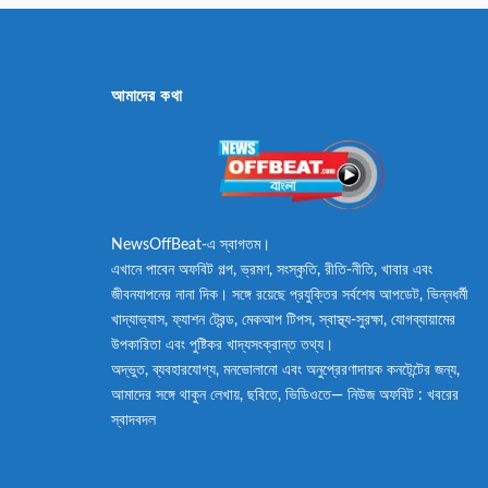
আমাদের কথা
NewsOffBeat-এ স্বাগতম।
এখানে পাবেন অফবিট গল্প, ভ্রমণ, সংস্কৃতি, রীতি-নীতি, খাবার এবং
জীবনযাপনের নানা দিক। সঙ্গে রয়েছে প্রযুক্তির সর্বশেষ আপডেট, ভিন্নধর্মী
খাদ্যাভ্যাস, ফ্যাশন ট্রেন্ড, মেকআপ টিপস, স্বাস্থ্য-সুরক্ষা, যোগব্যায়ামের
উপকারিতা এবং পুষ্টিকর খাদ্যসংক্রান্ত তথ্য।
অদ্ভুত, ব্যবহারযোগ্য, মনভোলানো এবং অনুপ্রেরণাদায়ক কনটেন্টের জন্য,
আমাদের সঙ্গে থাকুন লেখায়, ছবিতে, ভিডিওতে— নিউজ অফবিট : খবরের
স্বাদবদল