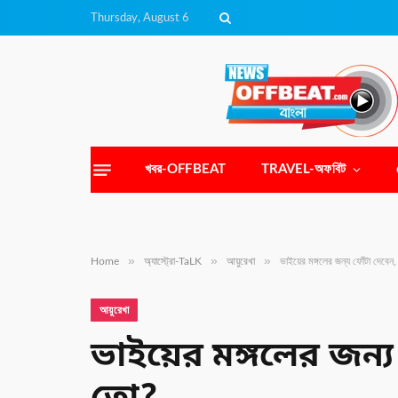
Thursday, August 6
খবর-OFFBEAT
TRAVEL-অফবিট
»
»
»
Home
অ্যাস্ট্রো-TaLK
আয়ুরেখা
ভাইয়ের মঙ্গলের জন্য ফোঁটা দেবেন
আয়ুরেখা
ভাইয়ের মঙ্গলের জন্