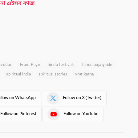
 না এইসব কাজ
evotion
Front Page
hindu festivals
hindu puja guide
spiritual india
spiritual stories
vrat katha
ollow on WhatsApp
Follow on X (Twitter)
Follow on Pinterest
Follow on YouTube