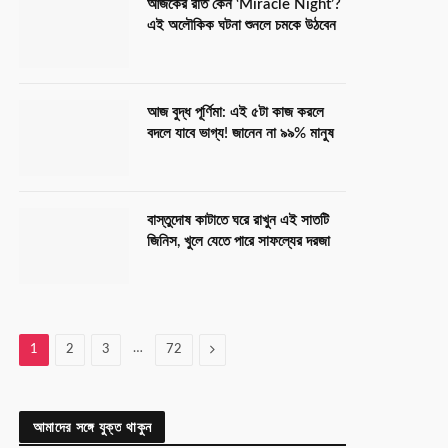
আজকের রাত কেন ‘Miracle Night’?
এই অলৌকিক ঘটনা শুনলে চমকে উঠবেন
আজ বুদ্ধ পূর্ণিমা: এই ৫টা কাজ করলে
বদলে যাবে ভাগ্য! জানেন না ৯৯% মানুষ
বাস্তুদোষ কাটাতে ঘরে রাখুন এই সাতটি
জিনিস, খুলে যেতে পারে সাফল্যের দরজা
…
Next
1
2
3
72
আমাদের সঙ্গে যুক্ত থাকুন