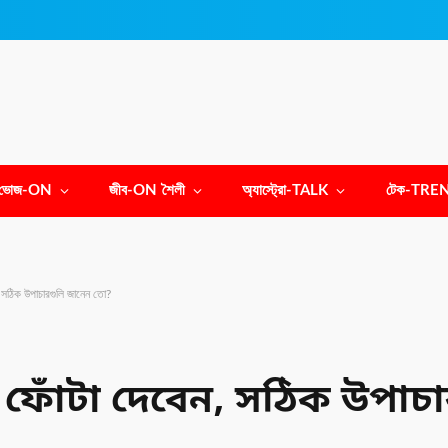
ভোজ-ON
জীব-ON শৈলী
অ্যাস্ট্রো-TALK
টেক-TRE
, সঠিক উপাচারগুলি জানেন তো?
য ফোঁটা দেবেন, সঠিক উপাচ