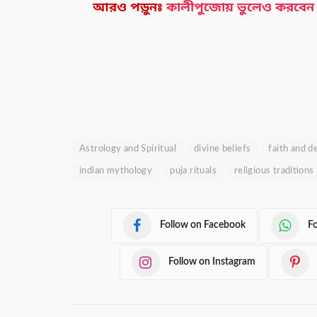
আরও পড়ুনঃ
কালীপুজোয় ভুলেও করবেন
Astrology and Spiritual
divine beliefs
faith and d
indian mythology
puja rituals
religious traditions
Follow on Facebook
F
Follow on Instagram