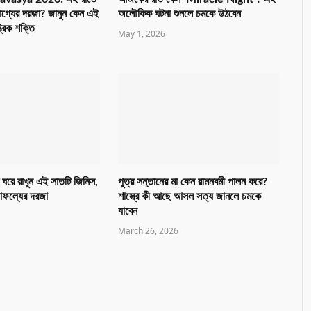
াগ্যের দরজা? জানুন কেন এই
অলৌকিক ঘটনা শুনলে চমকে উঠবেন
ত্রিক শক্তি
May 1, 2026
 ঘরে রাখুন এই সাতটি জিনিস,
পুত্র সন্তানের মা কেন রামনবমী পালন করে?
সাফল্যের দরজা
শাস্ত্রে কী আছে আসল সত্য জানলে চমকে
যাবেন
March 26, 2026