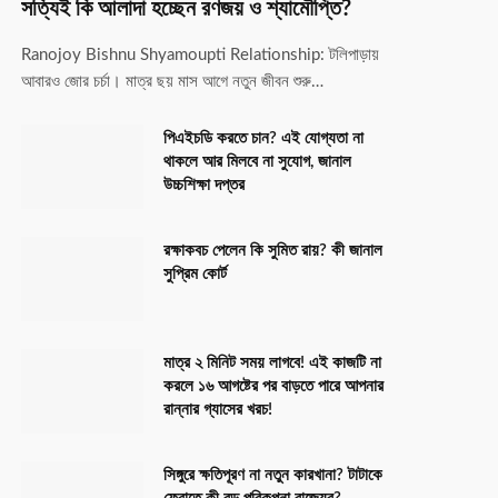
সত্যিই কি আলাদা হচ্ছেন রণজয় ও শ্যামৌপ্তি?
Ranojoy Bishnu Shyamoupti Relationship: টলিপাড়ায়
আবারও জোর চর্চা। মাত্র ছয় মাস আগে নতুন জীবন শুরু…
পিএইচডি করতে চান? এই যোগ্যতা না
থাকলে আর মিলবে না সুযোগ, জানাল
উচ্চশিক্ষা দপ্তর
রক্ষাকবচ পেলেন কি সুমিত রায়? কী জানাল
সুপ্রিম কোর্ট
মাত্র ২ মিনিট সময় লাগবে! এই কাজটি না
করলে ১৬ আগষ্টের পর বাড়তে পারে আপনার
রান্নার গ্যাসের খরচ!
সিঙ্গুরে ক্ষতিপূরণ না নতুন কারখানা? টাটাকে