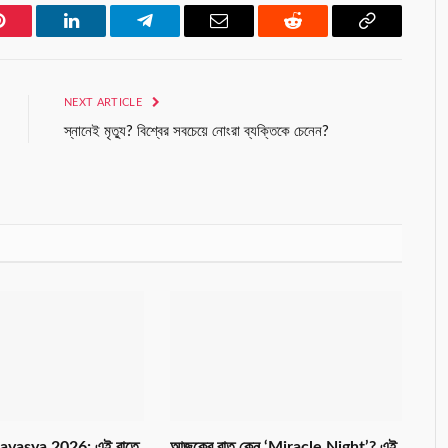
Pinterest
LinkedIn
Telegram
Email
Reddit
Copy
Link
NEXT ARTICLE
স্নানেই মৃত্যু? বিশ্বের সবচেয়ে নোংরা ব্যক্তিকে চেনেন?
avasya 2026: এই রাতে
আজকের রাত কেন ‘Miracle Night’? এই