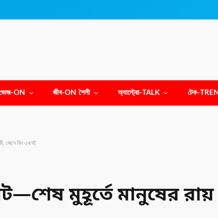
ভোজ-ON
জীব-ON শৈলী
অ্যাস্ট্রো-TALK
টেক-TRE
 কী, জেনে নিন এখনই
—শেষ মুহূর্তে মানুষের রায