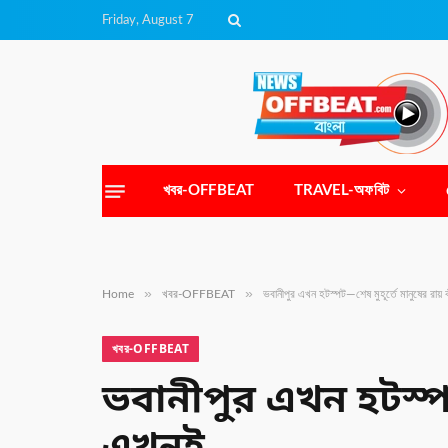
Friday, August 7
খবর-OFFBEAT
TRAVEL-অফবিট
»
»
Home
খবর-OFFBEAT
ভবানীপুর এখন হটস্পট—শেষ মুহূর্তে মানুষের রায়
খবর-OFFBEAT
ভবানীপুর এখন হটস্পট