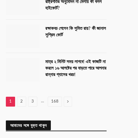
রাষ্ট্রপতির অনুমোদন না মেলায় কী বলল
হাইকোর্ট?
রক্ষাকবচ পেলেন কি সুমিত রায়? কী জানাল
সুপ্রিম কোর্ট
মাত্র ২ মিনিট সময় লাগবে! এই কাজটি না
করলে ১৬ আগষ্টের পর বাড়তে পারে আপনার
রান্নার গ্যাসের খরচ!
…
Next
1
2
3
168
আমাদের সঙ্গে যুক্ত থাকুন