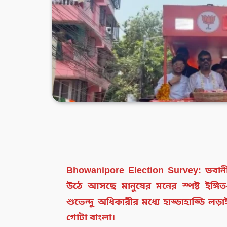
Bhowanipore Election Survey: ভবানীপুর 
উঠে আসছে মানুষের মনের স্পষ্ট ইঙ্গিত—মু
শুভেন্দু অধিকারীর মধ্যে হাড্ডাহাড্ডি ল
গোটা বাংলা।