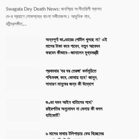
Swagata Dey Death News: জনপ্রিয় সংগীতশিল্পী স্বাগত
দে-র প্রয়াণে শোকস্তব্ধ বাংলা সঙ্গীতজগৎ। আধুনিক গান,
রবীন্দ্রসঙ্গীত,…
অন্নপূর্ণা ভাণ্ডারের পোর্টাল খুলছে না? এই
মাসের টাকা কবে পাবেন, নতুন আবেদন
করবেন কীভাবে—জানালেন মুখ্যমন্ত্রী
প্রথমবার ‘ঘর ঘর তেরঙ্গা’ কর্মসূচিতে
পশ্চিমবঙ্গ, কবে, কোথায় হবে? জানুন,
সাধারণ মানুষের জন্য কী উদ্যোগ
গুণ্ডা দমন আইন বাতিলের পথে?
রাষ্ট্রপতির অনুমোদন না মেলায় কী বলল
হাইকোর্ট?
৬ মাসের মাথায় টলিপাড়ায় ফের বিচ্ছেদের