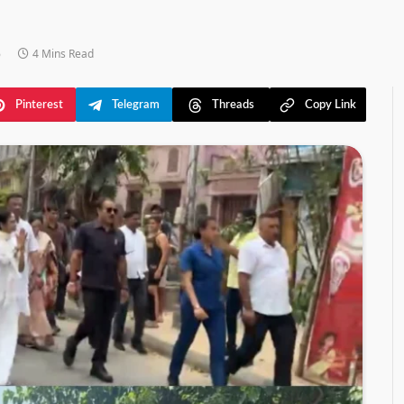
6
4 Mins Read
Pinterest
Telegram
Threads
Copy Link