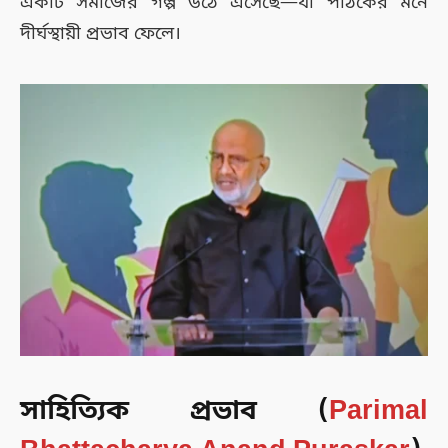
একটি সমাজের গল্প উঠে এসেছে—যা পাঠকের মনে
দীর্ঘস্থায়ী প্রভাব ফেলে।
সাহিত্যিক প্রভাব (
Parimal