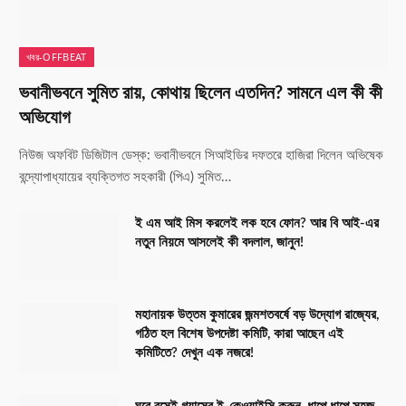
খবর-OFFBEAT
ভবানীভবনে সুমিত রায়, কোথায় ছিলেন এতদিন? সামনে এল কী কী
অভিযোগ
নিউজ অফবিট ডিজিটাল ডেস্ক: ভবানীভবনে সিআইডির দফতরে হাজিরা দিলেন অভিষেক
বন্দ্যোপাধ্যায়ের ব্যক্তিগত সহকারী (পিএ) সুমিত…
ই এম আই মিস করলেই লক হবে ফোন? আর বি আই-এর
নতুন নিয়মে আসলেই কী বদলাল, জানুন!
মহানায়ক উত্তম কুমারের জন্মশতবর্ষে বড় উদ্যোগ রাজ্যের,
গঠিত হল বিশেষ উপদেষ্টা কমিটি, কারা আছেন এই
কমিটিতে? দেখুন এক নজরে!