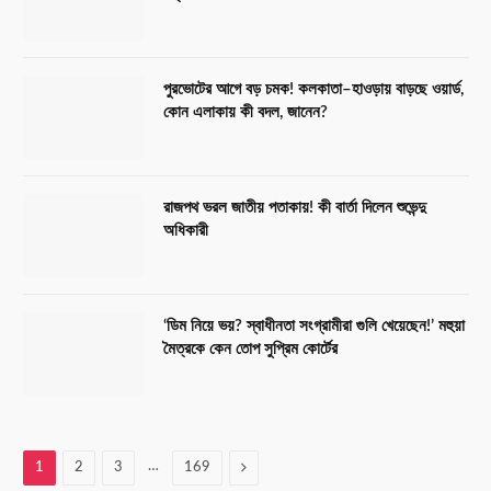
পুরভোটের আগে বড় চমক! কলকাতা–হাওড়ায় বাড়ছে ওয়ার্ড,
কোন এলাকায় কী বদল, জানেন?
রাজপথ ভরল জাতীয় পতাকায়! কী বার্তা দিলেন শুভেন্দু
অধিকারী
‘ডিম নিয়ে ভয়? স্বাধীনতা সংগ্রামীরা গুলি খেয়েছেন!’ মহুয়া
মৈত্রকে কেন তোপ সুপ্রিম কোর্টের
…
Next
1
2
3
169