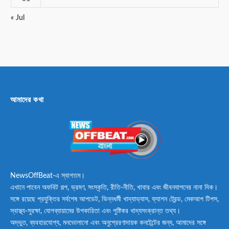
« Jul
আমাদের কথা
NewsOffBeat-এ স্বাগতম।
এখানে পাবেন অফবিট গল্প, ভ্রমণ, সংস্কৃতি, রীতি-নীতি, খাবার এবং জীবনযাপনের নানা দিক।
সঙ্গে রয়েছে প্রযুক্তির সর্বশেষ আপডেট, ভিন্নধর্মী খাদ্যাভ্যাস, ফ্যাশন ট্রেন্ড, মেকআপ টিপস,
স্বাস্থ্য-সুরক্ষা, যোগব্যায়ামের উপকারিতা এবং পুষ্টিকর খাদ্যসংক্রান্ত তথ্য।
অদ্ভুত, ব্যবহারযোগ্য, মনভোলানো এবং অনুপ্রেরণাদায়ক কনটেন্টের জন্য, আমাদের সঙ্গে