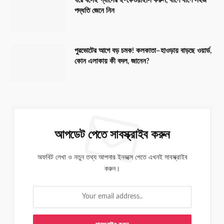
ঘরে বসেই গ্যাসের ই-কেওয়াইসি করুন, ধাপে ধাপে সহজ
পদ্ধতি জেনে নিন
পুরভোটের আগে বড় চমক! কলকাতা–হাওড়ায় বাড়ছে ওয়ার্ড,
কোন এলাকায় কী বদল, জানেন?
আপডেট পেতে সাবস্ক্রাইব করুন
অফবিট লেখা ও নতুন তথ্য আপনার ইনবক্সে পেতে এখনই সাবস্ক্রাইব
করুন।