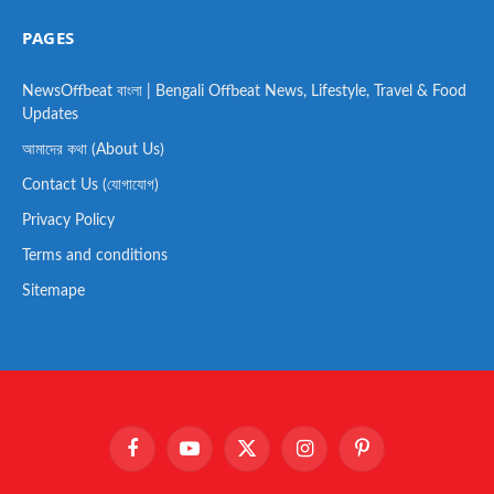
PAGES
NewsOffbeat বাংলা | Bengali Offbeat News, Lifestyle, Travel & Food
Updates
আমাদের কথা (About Us)
Contact Us (যোগাযোগ)
Privacy Policy
Terms and conditions
Sitemape
Facebook
YouTube
X
Instagram
Pinterest
(Twitter)