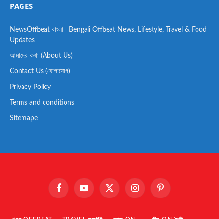
PAGES
NewsOffbeat বাংলা | Bengali Offbeat News, Lifestyle, Travel & Food
Updates
আমাদের কথা (About Us)
Contact Us (যোগাযোগ)
Privacy Policy
Terms and conditions
Sitemape
Facebook
YouTube
X
Instagram
Pinterest
(Twitter)