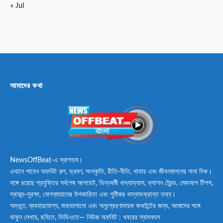
« Jul
আমাদের কথা
NewsOffBeat-এ স্বাগতম।
এখানে পাবেন অফবিট গল্প, ভ্রমণ, সংস্কৃতি, রীতি-নীতি, খাবার এবং জীবনযাপনের নানা দিক।
সঙ্গে রয়েছে প্রযুক্তির সর্বশেষ আপডেট, ভিন্নধর্মী খাদ্যাভ্যাস, ফ্যাশন ট্রেন্ড, মেকআপ টিপস,
স্বাস্থ্য-সুরক্ষা, যোগব্যায়ামের উপকারিতা এবং পুষ্টিকর খাদ্যসংক্রান্ত তথ্য।
অদ্ভুত, ব্যবহারযোগ্য, মনভোলানো এবং অনুপ্রেরণাদায়ক কনটেন্টের জন্য, আমাদের সঙ্গে
থাকুন লেখায়, ছবিতে, ভিডিওতে— নিউজ অফবিট : খবরের স্বাদবদল