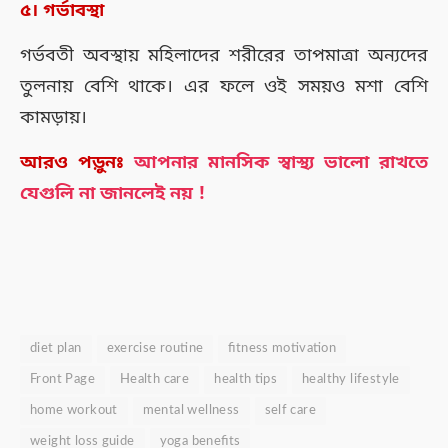
৫। গর্ভাবস্থা
গর্ভবতী অবস্থায় মহিলাদের শরীরের তাপমাত্রা অন্যদের
তুলনায় বেশি থাকে। এর ফলে ওই সময়ও মশা বেশি
কামড়ায়।
আরও পড়ুনঃ
আপনার মানসিক স্বাস্থ্য ভালো রাখতে
যেগুলি না জানলেই নয় !
diet plan
exercise routine
fitness motivation
Front Page
Health care
health tips
healthy lifestyle
home workout
mental wellness
self care
weight loss guide
yoga benefits