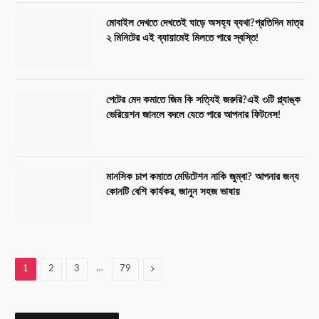
মোবাইল দেখতে দেখতেই ঘাড়ে অসহ্য ব্যথা?প্রতিদিন মাত্র
২ মিনিটের এই ব্যায়ামেই মিলতে পারে স্বস্তি!
পেটের মেদ কমাতে জিম কি সত্যিই জরুরি?এই ৩টি প্ল্যাঙ্ক
ভেরিয়েশন জানলে বদলে যেতে পারে আপনার ফিটনেস!
মানসিক চাপ কমাতে মেডিটেশন নাকি জুম্বা? আপনার জন্য
কোনটি বেশি কার্যকর, জানুন সহজ ভাষায়
…
Next
1
2
3
79