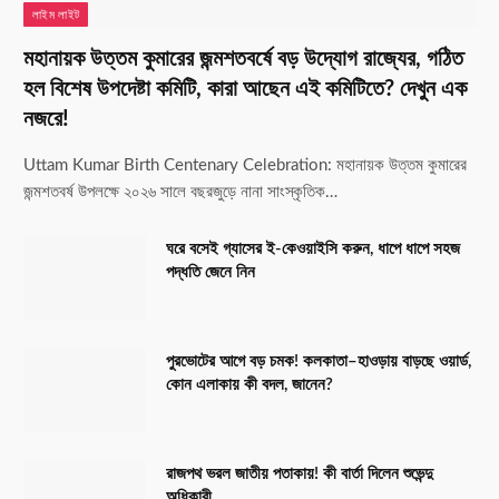
লাইম লাইট
মহানায়ক উত্তম কুমারের জন্মশতবর্ষে বড় উদ্যোগ রাজ্যের, গঠিত
হল বিশেষ উপদেষ্টা কমিটি, কারা আছেন এই কমিটিতে? দেখুন এক
নজরে!
Uttam Kumar Birth Centenary Celebration: মহানায়ক উত্তম কুমারের
জন্মশতবর্ষ উপলক্ষে ২০২৬ সালে বছরজুড়ে নানা সাংস্কৃতিক…
ঘরে বসেই গ্যাসের ই-কেওয়াইসি করুন, ধাপে ধাপে সহজ
পদ্ধতি জেনে নিন
পুরভোটের আগে বড় চমক! কলকাতা–হাওড়ায় বাড়ছে ওয়ার্ড,
কোন এলাকায় কী বদল, জানেন?
রাজপথ ভরল জাতীয় পতাকায়! কী বার্তা দিলেন শুভেন্দু
অধিকারী