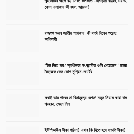
পুরভোটের আগে বড় চমক! কলকাতা–হাওড়ায় বাড়ছে ওয়ার্ড,
কোন এলাকায় কী বদল, জানেন?
রাজপথ ভরল জাতীয় পতাকায়! কী বার্তা দিলেন শুভেন্দু
অধিকারী
‘ডিম নিয়ে ভয়? স্বাধীনতা সংগ্রামীরা গুলি খেয়েছেন!’ মহুয়া
মৈত্রকে কেন তোপ সুপ্রিম কোর্টের
সবাই আর পাবেন না বিনামূল্যে রেশন! নতুন নিয়মে কারা বাদ
পড়বেন, জেনে নিন
ইউপিআইএ টাকা পাঠান? এবার কি দিতে হবে বাড়তি টাকা?