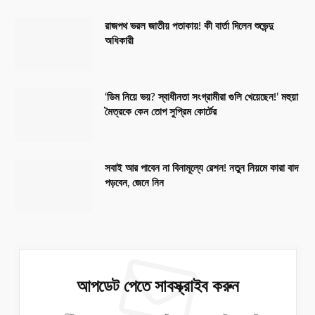
রাজপথ ভরল জাতীয় পতাকায়! কী বার্তা দিলেন শুভেন্দু
অধিকারী
‘ডিম নিয়ে ভয়? স্বাধীনতা সংগ্রামীরা গুলি খেয়েছেন!’ মহুয়া
মৈত্রকে কেন তোপ সুপ্রিম কোর্টের
সবাই আর পাবেন না বিনামূল্যে রেশন! নতুন নিয়মে কারা বাদ
পড়বেন, জেনে নিন
আপডেট পেতে সাবস্ক্রাইব করুন