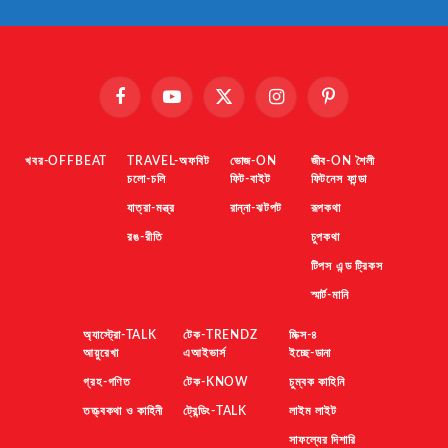
Facebook
YouTube
X
Instagram
Pinterest
(Twitter)
খবর-OFFBEAT
TRAVEL-অফবিট
ভোজ-ON
জীব-ON শৈলী
চলো-চলি
ফিট-বাইট
ফিটনেস ফান্ডা
যাত্রা-মন্ত্র
রান্না-ঝটপট
রূপকথা
রঙ-রীতি
চুপকথা
টিপস এন্ড ট্রিকস
স্মার্ট-মানি
অ্যাস্ট্রো-TALK
টেক-TRENDZ
মিক্স-৪
আয়ুরেখা
এআইভার্স
ইচ্ছে-ডানা
গ্রহ-গণিত
টেক-KNOW
চুম্বক কাহিনি
তত্ত্বকথা ও কাহিনী
ট্রেন্ডিং-TALK
লাইম লাইট
সাফল্যের দিশারি