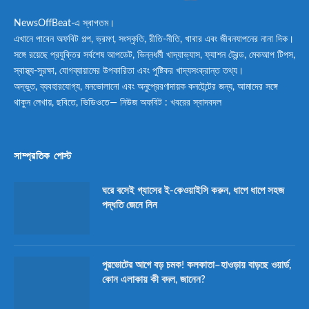
NewsOffBeat-এ স্বাগতম।
এখানে পাবেন অফবিট গল্প, ভ্রমণ, সংস্কৃতি, রীতি-নীতি, খাবার এবং জীবনযাপনের নানা দিক।
সঙ্গে রয়েছে প্রযুক্তির সর্বশেষ আপডেট, ভিন্নধর্মী খাদ্যাভ্যাস, ফ্যাশন ট্রেন্ড, মেকআপ টিপস,
স্বাস্থ্য-সুরক্ষা, যোগব্যায়ামের উপকারিতা এবং পুষ্টিকর খাদ্যসংক্রান্ত তথ্য।
অদ্ভুত, ব্যবহারযোগ্য, মনভোলানো এবং অনুপ্রেরণাদায়ক কনটেন্টের জন্য, আমাদের সঙ্গে
থাকুন লেখায়, ছবিতে, ভিডিওতে— নিউজ অফবিট : খবরের স্বাদবদল
সাম্প্রতিক পোস্ট
ঘরে বসেই গ্যাসের ই-কেওয়াইসি করুন, ধাপে ধাপে সহজ
পদ্ধতি জেনে নিন
পুরভোটের আগে বড় চমক! কলকাতা–হাওড়ায় বাড়ছে ওয়ার্ড,
কোন এলাকায় কী বদল, জানেন?