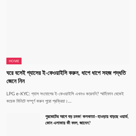
HOME
ঘরে বসেই গ্যাসের ই-কেওয়াইসি করুন, ধাপে ধাপে সহজ পদ্ধতি
জেনে নিন
LPG e-KYC: গ্যাস সংযোগের ই-কেওয়াইসি এখনও করেননি? স্মার্টফোন থেকেই
কয়েক মিনিটে সম্পূর্ণ করুন পুরো প্রক্রিয়া।…
পুরভোটের আগে বড় চমক! কলকাতা–হাওড়ায় বাড়ছে ওয়ার্ড,
কোন এলাকায় কী বদল, জানেন?