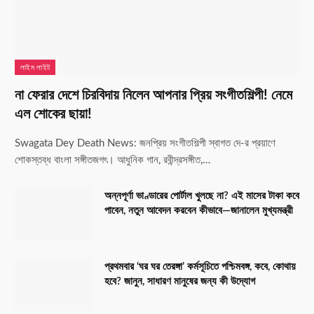
লাইম লাইট
না ফেরার দেশে চিরবিদায় নিলেন আপনার প্রিয় সংগীতশিল্পী! নেমে
এল শোকের ছায়া!
Swagata Dey Death News: জনপ্রিয় সংগীতশিল্পী স্বাগত দে-র প্রয়াণে
শোকস্তব্ধ বাংলা সঙ্গীতজগৎ। আধুনিক গান, রবীন্দ্রসঙ্গীত,…
অন্নপূর্ণা ভাণ্ডারের পোর্টাল খুলছে না? এই মাসের টাকা কবে
পাবেন, নতুন আবেদন করবেন কীভাবে—জানালেন মুখ্যমন্ত্রী
প্রথমবার ‘ঘর ঘর তেরঙ্গা’ কর্মসূচিতে পশ্চিমবঙ্গ, কবে, কোথায়
হবে? জানুন, সাধারণ মানুষের জন্য কী উদ্যোগ