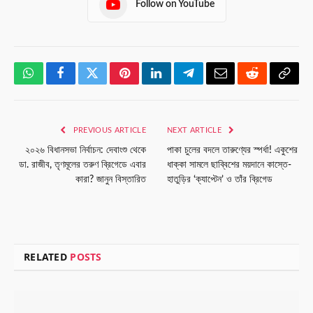
Follow on YouTube
WhatsApp
Facebook
Twitter
Pinterest
LinkedIn
Telegram
Email
Reddit
Copy
Link
PREVIOUS ARTICLE
NEXT ARTICLE
২০২৬ বিধানসভা নির্বাচন: দেবাংশু থেকে
পাকা চুলের বদলে তারুণ্যের স্পর্ধা! একুশের
ডা. রাজীব, তৃণমূলের তরুণ ব্রিগেডে এবার
ধাক্কা সামলে ছাব্বিশের ময়দানে কাস্তে-
কারা? জানুন বিস্তারিত
হাতুড়ির ‘ক্যাপ্টেন’ ও তাঁর ব্রিগেড
RELATED
POSTS