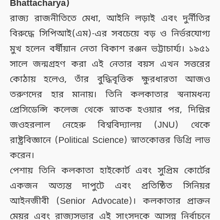
Bhattacharya)
রাজ্য রাজনীতিতে মেধা, আইনি লড়াই এবং দুর্নীতির
বিরুদ্ধে সিপিআই(এম)-এর সবচেয়ে বড় ও নির্ভরযোগ্য
মুখ হলেন বর্ষীয়ান নেতা বিকাশ রঞ্জন ভট্টাচার্য্য। ১৯৫১
সালে জন্মগ্রহণ করা এই নেতার বয়স এখন সত্তরের
কোঠায় হলেও, তাঁর বুদ্ধিবৃত্তিক ক্ষুরধারতা আজও
তরুণদের হার মানায়। তিনি কলকাতার স্বনামধন্য
প্রেসিডেন্সি কলেজ থেকে স্নাতক হওয়ার পর, দিল্লির
জওহরলাল নেহেরু বিশ্ববিদ্যালয় (JNU) থেকে
রাষ্ট্রবিজ্ঞানে (Political Science) স্নাতকোত্তর ডিগ্রি লাভ
করেন।
পেশায় তিনি কলকাতা হাইকোর্ট এবং সুপ্রিম কোর্টের
একজন অত্যন্ত দাপুটে এবং প্রতিষ্ঠিত সিনিয়র
আইনজীবী (Senior Advocate)। কলকাতার প্রাক্তন
মেয়র এবং রাজ্যসভার এই সাংসদকে আসন্ন নির্বাচনে