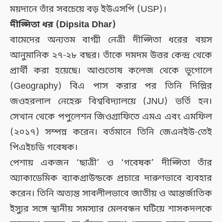
ময়দানে তাঁর সবচেয়ে বড় ইউএসপি (USP)।
দীপ্সিতা ধর (Dipsita Dhar)
বামেদের অন্যতম বাগ্মী নেত্রী দীপ্সিতা ধরের বয়স
আনুমানিক ২৭-২৮ বছর। তাঁকে দমদম উত্তর কেন্দ্র থেকে
প্রার্থী করা হয়েছে। আশুতোষ কলেজ থেকে ভূগোলে
(Geography) বিএ পাস করার পর তিনি দিল্লির
জওহরলাল নেহেরু বিশ্ববিদ্যালয়ে (JNU) ভর্তি হন।
সেখান থেকে পপুলেশন জিওগ্রাফিতে এমএ এবং এমফিল
(২০১৭) সম্পন্ন করেন। বর্তমানে তিনি জেএনইউ-তেই
পিএইচডি গবেষক।
পেশায় একজন ‘ছাত্রী’ ও ‘গবেষক’ দীপ্সিতা তাঁর
অ্যাকাডেমিক ব্যাকগ্রাউন্ডকে প্রচারে দারুণভাবে ব্যবহার
করেন। তিনি অত্যন্ত সাবলীলভাবে জাতীয় ও আন্তর্জাতিক
ইস্যুর সঙ্গে স্থানীয় সমস্যার মেলবন্ধন ঘটিয়ে শাসকদলকে