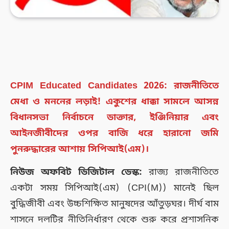
CPIM Educated Candidates 2026: রাজনীতিতে
মেধা ও মননের লড়াই! একুশের ধাক্কা সামলে আসন্ন
বিধানসভা নির্বাচনে ডাক্তার, ইঞ্জিনিয়ার এবং
আইনজীবীদের ওপর বাজি ধরে হারানো জমি
পুনরুদ্ধারের আশায় সিপিআই(এম)।
নিউজ অফবিট ডিজিটাল ডেস্ক:
রাজ্য রাজনীতিতে
একটা সময় সিপিআই(এম) (CPI(M)) মানেই ছিল
বুদ্ধিজীবী এবং উচ্চশিক্ষিত মানুষদের আঁতুড়ঘর। দীর্ঘ বাম
শাসনে দলটির নীতিনির্ধারণ থেকে শুরু করে প্রশাসনিক