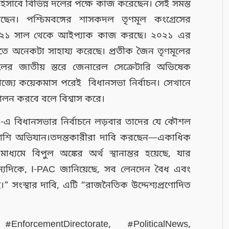
িসাবে বিভিন্ন দলের পক্ষে কাজ করেছেন। সেই সমস্ত
েন। পশ্চিমবঙ্গের শাসকদল তৃণমূল কংগ্রেসের
ে ২০২১ সাল থেকে আইপ্যাক কাজ করছে। ২০২১ এর
তে অনেকটা সাহায্য করেছে। প্রতীক জৈন তৃণমূলের
লের জাতীয় স্তরে জেনারেল সেক্রেটারি অভিষেক
ঠ। রাজ্যে কয়েকমাস পরেই বিধানসভা নির্বাচন। সেখানে
কা পালন করবে বলে বিশ্বাস করে।
২৬-এ বিধানসভার নির্বাচনে লড়বার তাদের যে কৌশল
্লাশি অভিযান।তদন্তকারীরা দাবি করছেন—একাধিক
ধ্যমে বিপুল অঙ্কের অর্থ স্থানান্তর হয়েছে, যার
়। অন্যদিকে, I-PAC জানিয়েছে, সব লেনদেন বৈধ এবং
ে।” সংস্থার দাবি, এটি “রাজনৈতিক উদ্দেশ্যপ্রণোদিত
nforcementDirectorate, #PoliticalNews,