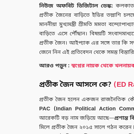
নিউজ অফবিট ডিজিটাল ডেস্ক:
কলকাতার
প্রতীক জৈনের বাড়িতে ইডির তল্লাশি চল
মাননীয়া মুখ্যমন্ত্রী শ্রীমতি মমতা বন্দ্
বাড়িতে এসে পৌঁছান। বিষয়টি সংবাদমাধ্য
প্রতীক জৈন। আইপ্যাক এর সঙ্গে তার কি সম্
জেনে নিন এই প্রতিবেদন থেকে সমস্ত বিস্তার
আরও পড়ুন :
স্বপ্নের নায়ক থেকে খলনায়
প্রতীক জৈন আসলে কে?
(ED Ra
প্রতীক জৈন হলেন একজন রাজনৈতিক কৌশলব
PAC (Indian Political Action Comm
আরেকটি বড় নাম জড়িয়ে আছে—
প্রশান্
মিলে প্রতীক জৈন ২০১৫ সালে গঠন করেন I-P