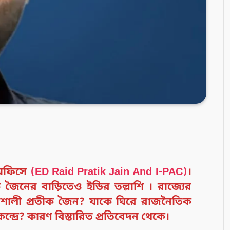
 অফিসে
(ED Raid Pratik Jain And I-PAC)
।
তীক জৈনের বাড়িতেও ইডির তল্লাশি । রাজ্যের
্রভাবশালী প্রতীক জৈন? যাকে ঘিরে রাজনৈতিক
্দ্রে? কারণ বিস্তারিত প্রতিবেদন থেকে।