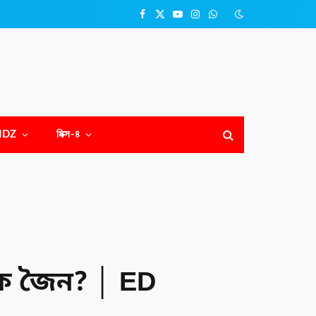
Facebook
X
YouTube
Instagram
WhatsApp
(Twitter)
NDZ
মিক্স-৪
ীক জৈন? │ ED