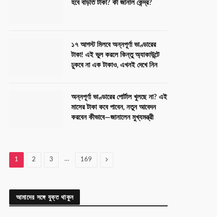
হবে বাড়তি টাকা? কী জানাল কেন্দ্র?
১৭ আগস্ট মিলবে অন্নপূর্ণা ভাণ্ডারের
টাকা! এই ভুল করলে কিন্তু অ্যাকাউন্টে
ঢুকবে না এক টাকাও, এখনই দেখে নিন
অন্নপূর্ণা ভাণ্ডারের পোর্টাল খুলছে না? এই
মাসের টাকা কবে পাবেন, নতুন আবেদন
করবেন কীভাবে—জানালেন মুখ্যমন্ত্রী
…
Next
1
2
3
169
আমাদের সঙ্গে যুক্ত থাকুন