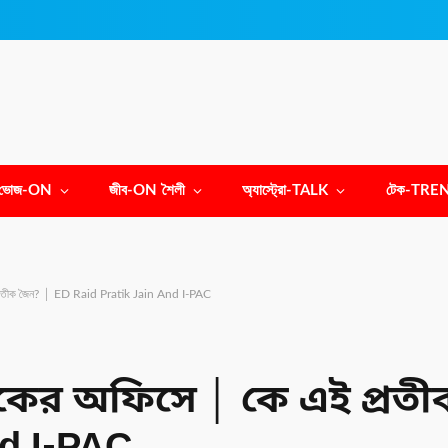
ভোজ-ON
জীব-ON শৈলী
অ্যাস্ট্রো-TALK
টেক-TRE
প্রতীক জৈন? │ ED Raid Pratik Jain And I-PAC
াকের অফিসে │ কে এই প্রত