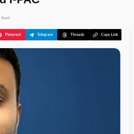
nd I-PAC
s Read
Pinterest
Telegram
Threads
Copy Link