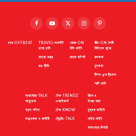
Facebook
YouTube
X
Instagram
Pinterest
(Twitter)
খবর-OFFBEAT
TRAVEL-অফবিট
ভোজ-ON
জীব-ON শৈলী
চলো-চলি
ফিট-বাইট
ফিটনেস ফান্ডা
যাত্রা-মন্ত্র
রান্না-ঝটপট
রূপকথা
রঙ-রীতি
চুপকথা
টিপস এন্ড ট্রিকস
স্মার্ট-মানি
অ্যাস্ট্রো-TALK
টেক-TRENDZ
মিক্স-৪
আয়ুরেখা
এআইভার্স
ইচ্ছে-ডানা
গ্রহ-গণিত
টেক-KNOW
চুম্বক কাহিনি
তত্ত্বকথা ও কাহিনী
ট্রেন্ডিং-TALK
লাইম লাইট
সাফল্যের দিশারি