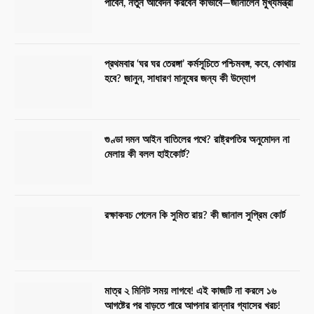
পাবেন, নতুন আবেদন করবেন কীভাবে—জানালেন মুখ্যমন্ত্রী
প্রথমবার ‘ঘর ঘর তেরঙ্গা’ কর্মসূচিতে পশ্চিমবঙ্গ, কবে, কোথায়
হবে? জানুন, সাধারণ মানুষের জন্য কী উদ্যোগ
গুণ্ডা দমন আইন বাতিলের পথে? রাষ্ট্রপতির অনুমোদন না
মেলায় কী বলল হাইকোর্ট?
রক্ষাকবচ পেলেন কি সুমিত রায়? কী জানাল সুপ্রিম কোর্ট
মাত্র ২ মিনিট সময় লাগবে! এই কাজটি না করলে ১৬
আগষ্টের পর বাড়তে পারে আপনার রান্নার গ্যাসের খরচ!