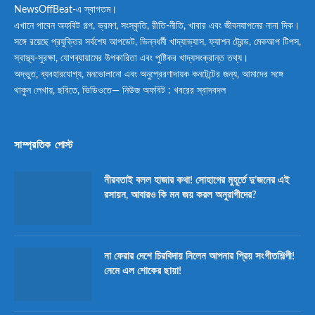
NewsOffBeat-এ স্বাগতম।
এখানে পাবেন অফবিট গল্প, ভ্রমণ, সংস্কৃতি, রীতি-নীতি, খাবার এবং জীবনযাপনের নানা দিক।
সঙ্গে রয়েছে প্রযুক্তির সর্বশেষ আপডেট, ভিন্নধর্মী খাদ্যাভ্যাস, ফ্যাশন ট্রেন্ড, মেকআপ টিপস,
স্বাস্থ্য-সুরক্ষা, যোগব্যায়ামের উপকারিতা এবং পুষ্টিকর খাদ্যসংক্রান্ত তথ্য।
অদ্ভুত, ব্যবহারযোগ্য, মনভোলানো এবং অনুপ্রেরণাদায়ক কনটেন্টের জন্য, আমাদের সঙ্গে
থাকুন লেখায়, ছবিতে, ভিডিওতে— নিউজ অফবিট : খবরের স্বাদবদল
সাম্প্রতিক পোস্ট
নীরবতাই বলল হাজার কথা! সোহাগের মুহূর্তে দু’জনের এই
রসায়ন, আবারও কি মন জয় করল অনুরাগীদের?
না ফেরার দেশে চিরবিদায় নিলেন আপনার প্রিয় সংগীতশিল্পী!
নেমে এল শোকের ছায়া!