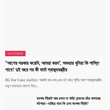
খবর-OFFBEAT
“আগের সরকার করেনি, আমরা করব”, অভয়ার খুনিরা কি শাস্তি
পাবে? দুই বছর পর কী বার্তা স্বাস্থ্যমন্ত্রীর
RG Kar Case Justice: আরজি কর-কাণ্ডের দুই বছর পূর্তির আগে স্বাস্থ্যমন্ত্রীর
নতুন তদন্তের ঘোষণা ঘিরে…
কলেজ স্ট্রিটে আর চলবে না গাড়ি! লন্ডনের ধাঁচে বদলাচ্ছে
বইপাড়া—হারিয়ে যাবে কি চেনা কলেজ স্ট্রিট?