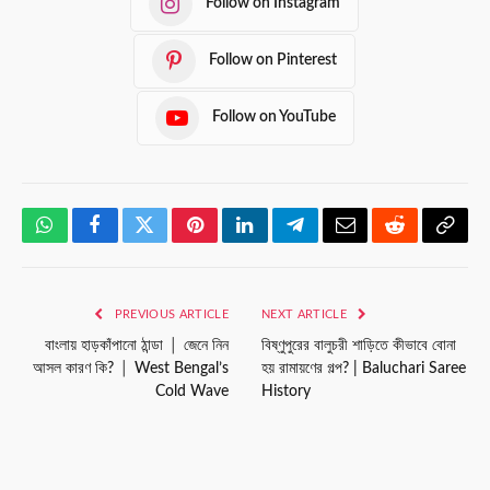
Follow on Instagram
Follow on Pinterest
Follow on YouTube
WhatsApp
Facebook
Twitter
Pinterest
LinkedIn
Telegram
Email
Reddit
Copy
Link
PREVIOUS ARTICLE
NEXT ARTICLE
বাংলায় হাড়কাঁপানো ঠান্ডা │ জেনে নিন
বিষ্ণুপুরের বালুচরী শাড়িতে কীভাবে বোনা
আসল কারণ কি? │ West Bengal’s
হয় রামায়ণের গল্প? | Baluchari Saree
Cold Wave
History