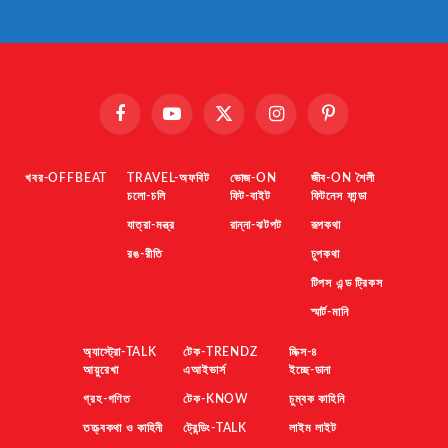
Facebook
YouTube
X
Instagram
Pinterest
(Twitter)
খবর-OFFBEAT
TRAVEL-অফবিট
ভোজ-ON
জীব-ON শৈলী
চলো-চলি
ফিট-বাইট
ফিটনেস ফান্ডা
যাত্রা-মন্ত্র
রান্না-ঝটপট
রূপকথা
রঙ-রীতি
চুপকথা
টিপস এন্ড ট্রিকস
স্মার্ট-মানি
অ্যাস্ট্রো-TALK
টেক-TRENDZ
মিক্স-৪
আয়ুরেখা
এআইভার্স
ইচ্ছে-ডানা
গ্রহ-গণিত
টেক-KNOW
চুম্বক কাহিনি
তত্ত্বকথা ও কাহিনী
ট্রেন্ডিং-TALK
লাইম লাইট