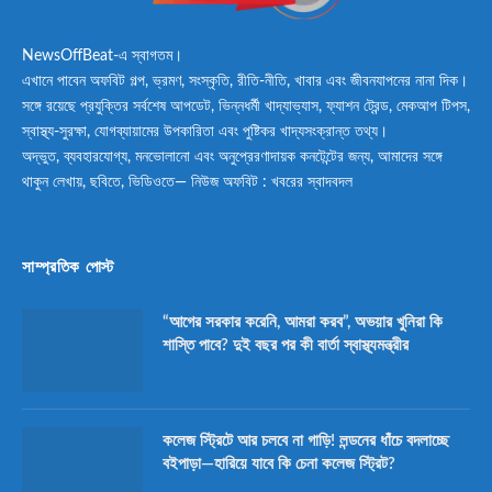
NewsOffBeat-এ স্বাগতম।
এখানে পাবেন অফবিট গল্প, ভ্রমণ, সংস্কৃতি, রীতি-নীতি, খাবার এবং জীবনযাপনের নানা দিক।
সঙ্গে রয়েছে প্রযুক্তির সর্বশেষ আপডেট, ভিন্নধর্মী খাদ্যাভ্যাস, ফ্যাশন ট্রেন্ড, মেকআপ টিপস,
স্বাস্থ্য-সুরক্ষা, যোগব্যায়ামের উপকারিতা এবং পুষ্টিকর খাদ্যসংক্রান্ত তথ্য।
অদ্ভুত, ব্যবহারযোগ্য, মনভোলানো এবং অনুপ্রেরণাদায়ক কনটেন্টের জন্য, আমাদের সঙ্গে
থাকুন লেখায়, ছবিতে, ভিডিওতে— নিউজ অফবিট : খবরের স্বাদবদল
সাম্প্রতিক পোস্ট
“আগের সরকার করেনি, আমরা করব”, অভয়ার খুনিরা কি
শাস্তি পাবে? দুই বছর পর কী বার্তা স্বাস্থ্যমন্ত্রীর
কলেজ স্ট্রিটে আর চলবে না গাড়ি! লন্ডনের ধাঁচে বদলাচ্ছে
বইপাড়া—হারিয়ে যাবে কি চেনা কলেজ স্ট্রিট?