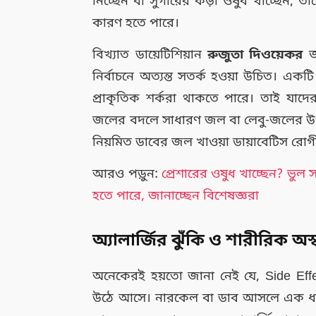
নিচ্ছেন বা সুগারের কড়া ওষুধ খাচ্ছেন, ত
কারণ হতে পারে।
বিখ্যাত ডায়েটিশিয়ান
রুজুতা দিওয়েকর
জা
নির্বাচনে অত্যন্ত সতর্ক হওয়া উচিত। একটি 
প্রাকৃতিক শর্করা থাকতে পারে। তাই যাদে
জলের বদলে সাধারণ জল বা লেবু-জলের উপর 
নিয়মিত ডাবের জল খাওয়া ডায়াবেটিস রোগীদ
আরও পড়ুন:
প্রেশারের ওষুধ খাচ্ছেন? ভুল
হতে পারে, জানাচ্ছেন বিশেষজ্ঞরা
অ্যালার্জির ঝুঁকি ও শারীরিক অস্ব
অনেকেরই হয়তো জানা নেই যে, Side Effe
উঠে আসে। নারকেল বা ডাব আসলে এক ধরনের 