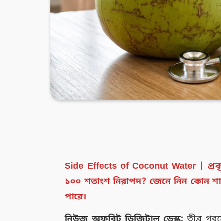
Side Effects of Coconut Water | প্
১০০ শতাংশ নিরাপদ? জেনে নিন কোন শা
পারে।
নিউজ অফবিট ডিজিটাল ডেস্ক:
তীব্র গরম