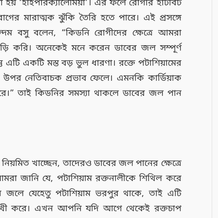
া হয় ‘হাইপারক্যালেমিয়া’। এর ফলে রোগীর হার্টবিট
গের মারাত্মক ঝুঁকি তৈরি হতে পারে। এই প্রসঙ্গে
ন্দম বসু বলেন, “কিডনি রোগীদের ক্ষেত্রে আমরা
ড়াকড়ি করি। অনেকেই মনে করেন ডাবের জল সম্পূর্ণ
ু এটি একটি মস্ত বড় ভুল ধারণা। রক্তে পটাশিয়ামের
শির উপর নেতিবাচক প্রভাব ফেলে। এমনকি কার্ডিয়াক
পারে।” তাই কিডনির সমস্যা থাকলে ডাবের জল পান
 নিয়মিত খাচ্ছেন, তাদেরও ডাবের জল পানের ক্ষেত্রে
আমরা জানি যে, পটাশিয়াম রক্তনালীকে শিথিল করে
র জলে যেহেতু পটাশিয়াম ভরপুর থাকে, তাই এটি
ম্নমুখী করে। এখন আপনি যদি আগে থেকেই রক্তচাপ