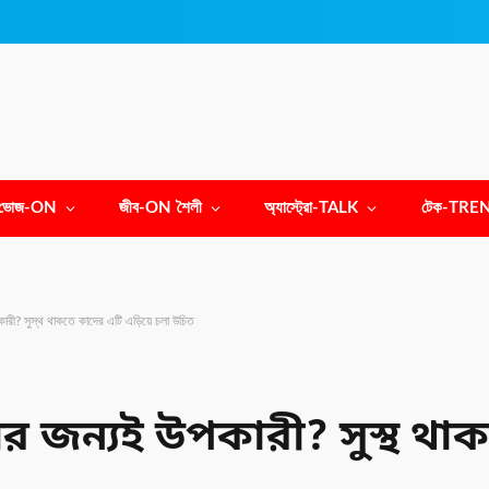
ভোজ-ON
জীব-ON শৈলী
অ্যাস্ট্রো-TALK
টেক-TRE
ারী? সুস্থ থাকতে কাদের এটি এড়িয়ে চলা উচিত
 জন্যই উপকারী? সুস্থ থা