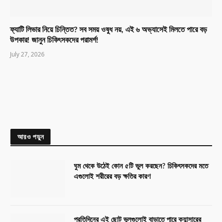
ফ্যাটি লিভার নিয়ে চিন্তিত? সব সময় ওষুধ নয়, এই ৬ অভ্যাসেই মিলতে পারে বড়
উপকার! জানুন চিকিৎসকদের পরামর্শ!
July 27, 2026
আরও পড়ুন
ঘুম থেকে উঠেই কোন ৫টি ভুল করছেন? চিকিৎসকদের মতে
এগুলোই শরীরের বড় ক্ষতির কারণ
প্রতিদিনের এই ছোট ভুলগুলোই বাড়াতে পারে ক্যান্সারের