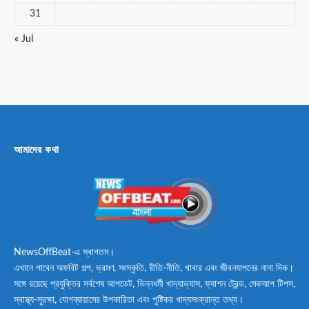
31
« Jul
আমাদের কথা
NewsOffBeat-এ স্বাগতম।
এখানে পাবেন অফবিট গল্প, ভ্রমণ, সংস্কৃতি, রীতি-নীতি, খাবার এবং জীবনযাপনের নানা দিক।
সঙ্গে রয়েছে প্রযুক্তির সর্বশেষ আপডেট, ভিন্নধর্মী খাদ্যাভ্যাস, ফ্যাশন ট্রেন্ড, মেকআপ টিপস,
স্বাস্থ্য-সুরক্ষা, যোগব্যায়ামের উপকারিতা এবং পুষ্টিকর খাদ্যসংক্রান্ত তথ্য।