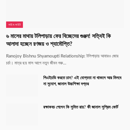
লাইম লাইট
৬ মাসের মাথায় টলিপাড়ায় ফের বিচ্ছেদের গুঞ্জন! সত্যিই কি
আলাদা হচ্ছেন রণজয় ও শ্যামৌপ্তি?
Ranojoy Bishnu Shyamoupti Relationship: টলিপাড়ায় আবারও জোর
চর্চা। মাত্র ছয় মাস আগে নতুন জীবন শুরু…
পিএইচডি করতে চান? এই যোগ্যতা না থাকলে আর মিলবে
না সুযোগ, জানাল উচ্চশিক্ষা দপ্তর
রক্ষাকবচ পেলেন কি সুমিত রায়? কী জানাল সুপ্রিম কোর্ট