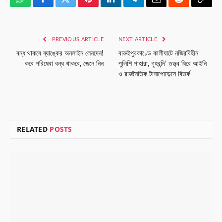
WhatsApp
Facebook
Twitter
Pinterest
LinkedIn
Telegram
Email
Reddit
Copy
Link
PREVIOUS ARTICLE
NEXT ARTICLE
বন্ধ থাকবে ব্যাঙ্কের অনলাইন লেনদেন!
বারুইপুরকাণ্ডে কালীঘাটে নজিরবিহীন
কবে পরিষেবা বন্ধ থাকবে, জেনে নিন
পুলিশি পাহারা, গৃহবন্দি’ তত্ত্ব ঘিরে আইনি
ও রাজনৈতিক টানাপোড়েনে বিতর্ক
RELATED
POSTS