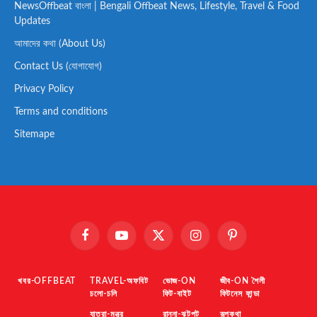
NewsOffbeat বাংলা | Bengali Offbeat News, Lifestyle, Travel & Food
Updates
আমাদের কথা (About Us)
Contact Us (যোগাযোগ)
Privacy Policy
Terms and conditions
Sitemape
Facebook
YouTube
X
Instagram
Pinterest
(Twitter)
খবর-OFFBEAT
TRAVEL-অফবিট
ভোজ-ON
জীব-ON শৈলী
চলো-চলি
ফিট-বাইট
ফিটনেস ফান্ডা
যাত্রা-মন্ত্র
রান্না-ঝটপট
রূপকথা