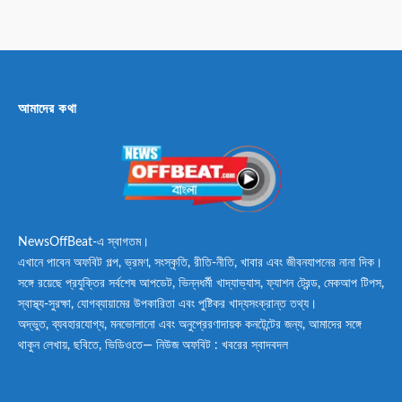
আমাদের কথা
NewsOffBeat-এ স্বাগতম।
এখানে পাবেন অফবিট গল্প, ভ্রমণ, সংস্কৃতি, রীতি-নীতি, খাবার এবং জীবনযাপনের নানা দিক।
সঙ্গে রয়েছে প্রযুক্তির সর্বশেষ আপডেট, ভিন্নধর্মী খাদ্যাভ্যাস, ফ্যাশন ট্রেন্ড, মেকআপ টিপস,
স্বাস্থ্য-সুরক্ষা, যোগব্যায়ামের উপকারিতা এবং পুষ্টিকর খাদ্যসংক্রান্ত তথ্য।
অদ্ভুত, ব্যবহারযোগ্য, মনভোলানো এবং অনুপ্রেরণাদায়ক কনটেন্টের জন্য, আমাদের সঙ্গে
থাকুন লেখায়, ছবিতে, ভিডিওতে— নিউজ অফবিট : খবরের স্বাদবদল