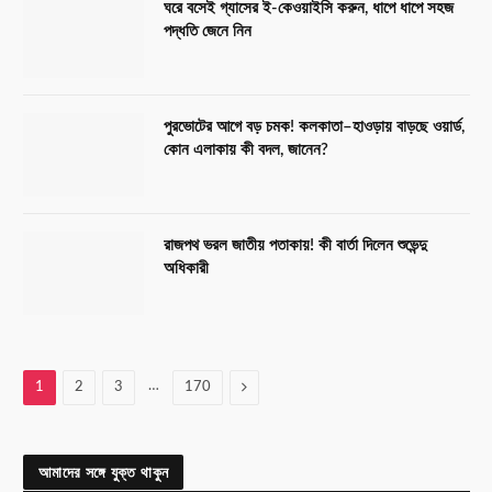
ঘরে বসেই গ্যাসের ই-কেওয়াইসি করুন, ধাপে ধাপে সহজ
পদ্ধতি জেনে নিন
পুরভোটের আগে বড় চমক! কলকাতা–হাওড়ায় বাড়ছে ওয়ার্ড,
কোন এলাকায় কী বদল, জানেন?
রাজপথ ভরল জাতীয় পতাকায়! কী বার্তা দিলেন শুভেন্দু
অধিকারী
…
Next
1
2
3
170
আমাদের সঙ্গে যুক্ত থাকুন