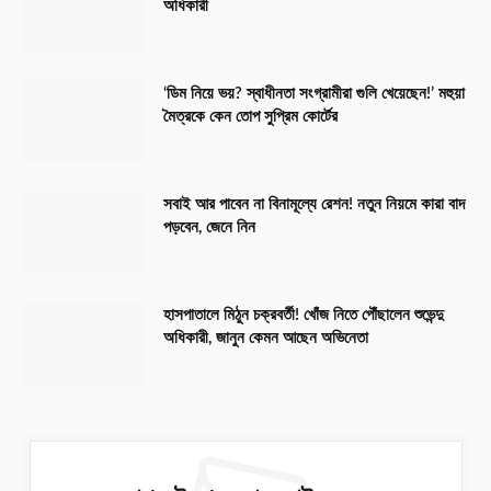
অধিকারী
‘ডিম নিয়ে ভয়? স্বাধীনতা সংগ্রামীরা গুলি খেয়েছেন!’ মহুয়া
মৈত্রকে কেন তোপ সুপ্রিম কোর্টের
সবাই আর পাবেন না বিনামূল্যে রেশন! নতুন নিয়মে কারা বাদ
পড়বেন, জেনে নিন
হাসপাতালে মিঠুন চক্রবর্তী! খোঁজ নিতে পৌঁছালেন শুভেন্দু
অধিকারী, জানুন কেমন আছেন অভিনেতা