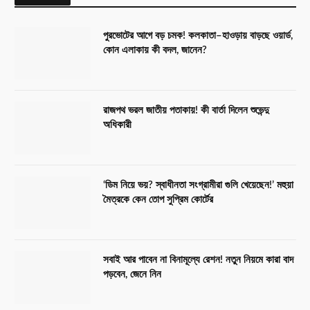
পুরভোটের আগে বড় চমক! কলকাতা–হাওড়ায় বাড়ছে ওয়ার্ড,
কোন এলাকায় কী বদল, জানেন?
রাজপথ ভরল জাতীয় পতাকায়! কী বার্তা দিলেন শুভেন্দু
অধিকারী
‘ডিম নিয়ে ভয়? স্বাধীনতা সংগ্রামীরা গুলি খেয়েছেন!’ মহুয়া
মৈত্রকে কেন তোপ সুপ্রিম কোর্টের
সবাই আর পাবেন না বিনামূল্যে রেশন! নতুন নিয়মে কারা বাদ
পড়বেন, জেনে নিন