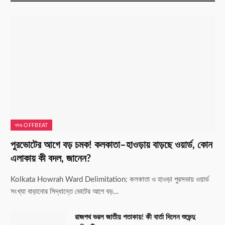
খবর-OFFBEAT
পুরভোটের আগে বড় চমক! কলকাতা–হাওড়ায় বাড়ছে ওয়ার্ড, কোন
এলাকায় কী বদল, জানেন?
Kolkata Howrah Ward Delimitation: কলকাতা ও হাওড়া পুরসভায় ওয়ার্ড
সংখ্যা বাড়ানোর সিদ্ধান্তে ভোটের আগে বড়…
রাজপথ ভরল জাতীয় পতাকায়! কী বার্তা দিলেন শুভেন্দু