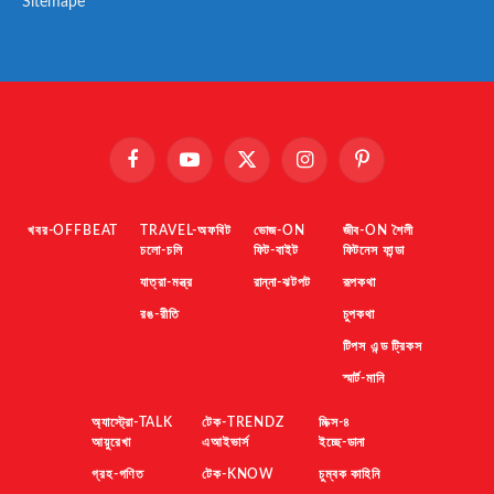
Sitemape
Facebook
YouTube
X
Instagram
Pinterest
(Twitter)
খবর-OFFBEAT
TRAVEL-অফবিট
ভোজ-ON
জীব-ON শৈলী
চলো-চলি
ফিট-বাইট
ফিটনেস ফান্ডা
যাত্রা-মন্ত্র
রান্না-ঝটপট
রূপকথা
রঙ-রীতি
চুপকথা
টিপস এন্ড ট্রিকস
স্মার্ট-মানি
অ্যাস্ট্রো-TALK
টেক-TRENDZ
মিক্স-৪
আয়ুরেখা
এআইভার্স
ইচ্ছে-ডানা
গ্রহ-গণিত
টেক-KNOW
চুম্বক কাহিনি