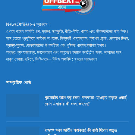
NewsOffBeat-এ স্বাগতম।
এখানে পাবেন অফবিট গল্প, ভ্রমণ, সংস্কৃতি, রীতি-নীতি, খাবার এবং জীবনযাপনের নানা দিক।
সঙ্গে রয়েছে প্রযুক্তির সর্বশেষ আপডেট, ভিন্নধর্মী খাদ্যাভ্যাস, ফ্যাশন ট্রেন্ড, মেকআপ টিপস,
স্বাস্থ্য-সুরক্ষা, যোগব্যায়ামের উপকারিতা এবং পুষ্টিকর খাদ্যসংক্রান্ত তথ্য।
অদ্ভুত, ব্যবহারযোগ্য, মনভোলানো এবং অনুপ্রেরণাদায়ক কনটেন্টের জন্য, আমাদের সঙ্গে
থাকুন লেখায়, ছবিতে, ভিডিওতে— নিউজ অফবিট : খবরের স্বাদবদল
সাম্প্রতিক পোস্ট
পুরভোটের আগে বড় চমক! কলকাতা–হাওড়ায় বাড়ছে ওয়ার্ড,
কোন এলাকায় কী বদল, জানেন?
রাজপথ ভরল জাতীয় পতাকায়! কী বার্তা দিলেন শুভেন্দু