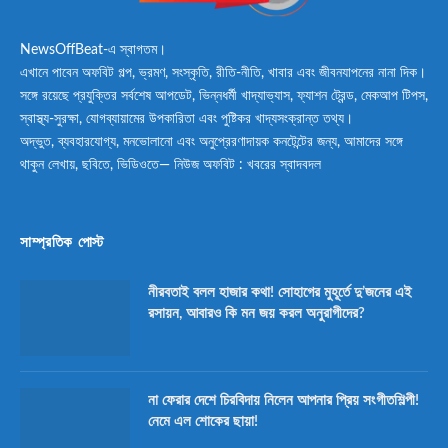
NewsOffBeat-এ স্বাগতম।
এখানে পাবেন অফবিট গল্প, ভ্রমণ, সংস্কৃতি, রীতি-নীতি, খাবার এবং জীবনযাপনের নানা দিক।
সঙ্গে রয়েছে প্রযুক্তির সর্বশেষ আপডেট, ভিন্নধর্মী খাদ্যাভ্যাস, ফ্যাশন ট্রেন্ড, মেকআপ টিপস,
স্বাস্থ্য-সুরক্ষা, যোগব্যায়ামের উপকারিতা এবং পুষ্টিকর খাদ্যসংক্রান্ত তথ্য।
অদ্ভুত, ব্যবহারযোগ্য, মনভোলানো এবং অনুপ্রেরণাদায়ক কনটেন্টের জন্য, আমাদের সঙ্গে
থাকুন লেখায়, ছবিতে, ভিডিওতে— নিউজ অফবিট : খবরের স্বাদবদল
সাম্প্রতিক পোস্ট
নীরবতাই বলল হাজার কথা! সোহাগের মুহূর্তে দু’জনের এই
রসায়ন, আবারও কি মন জয় করল অনুরাগীদের?
না ফেরার দেশে চিরবিদায় নিলেন আপনার প্রিয় সংগীতশিল্পী!
নেমে এল শোকের ছায়া!