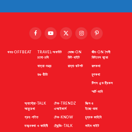
Facebook
YouTube
X
Instagram
Pinterest
(Twitter)
খবর-OFFBEAT
TRAVEL-অফবিট
ভোজ-ON
জীব-ON শৈলী
চলো-চলি
ফিট-বাইট
ফিটনেস ফান্ডা
যাত্রা-মন্ত্র
রান্না-ঝটপট
রূপকথা
রঙ-রীতি
চুপকথা
টিপস এন্ড ট্রিকস
স্মার্ট-মানি
অ্যাস্ট্রো-TALK
টেক-TRENDZ
মিক্স-৪
আয়ুরেখা
এআইভার্স
ইচ্ছে-ডানা
গ্রহ-গণিত
টেক-KNOW
চুম্বক কাহিনি
তত্ত্বকথা ও কাহিনী
ট্রেন্ডিং-TALK
লাইম লাইট