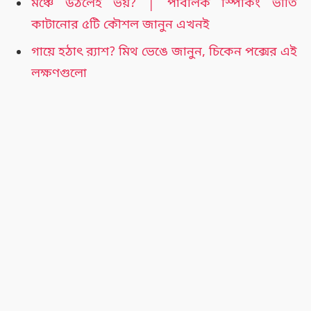
মঞ্চে উঠলেই ভয়? │ পাবলিক স্পিকিং ভীতি
কাটানোর ৫টি কৌশল জানুন এখনই
গায়ে হঠাৎ র‍্যাশ? মিথ ভেঙে জানুন, চিকেন পক্সের এই
লক্ষণগুলো