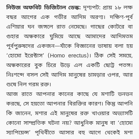
নিউজ অফবিট ডিজিটাল ডেস্ক:
দৃশ্যপট: প্রায় ১৮ লক্ষ
বছর আগের এক গভীর আদিম অরণ্য। দক্ষিণ-পূর্ব
এশিয়ার ঘন জঙ্গলে রাত নেমেছে। গাছের কোটরে বা
গুহার অন্ধকারে ঘুমিয়ে আছে আমাদের আদিমতম
পূর্বপুরুষদের একজন—যাঁকে বিজ্ঞানের ভাষায় বলা হয়
‘হোমো ইরেক্টাস’ (Homo erectus)। ঠিক সেই সময়ে,
অন্ধকারের বুক চিরে উড়ে এল একটি ছোট্ট পতঙ্গ।
নিঃশব্দে বসল সেই আদিম মানুষের চামড়ার ওপর, আর
শুষে নিল গরম রক্ত।
আজ রাতে আপনার কানের কাছে যে মশাটি ভনভন
করছে, সে হয়তো আপনার বিরক্তির কারণ। কিন্তু আপনি
কি জানেন, মশার এই মানুষের রক্ত খাওয়ার অভ্যাসটি
কোনো সাম্প্রতিক ঘটনা নয়? আধুনিক মানুষ বা ‘হোমো
স্যাপিয়েন্স’ পৃথিবীতে আসার বহু আগে থেকেই মশা