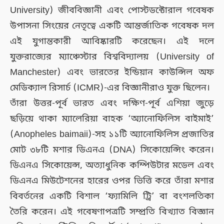
University) জীববিজ্ঞানী এবং পোস্টডক্টোরাল গবেষক
উপাসনা সিংয়ের নেতৃত্বে একটি আন্তর্জাতিক গবেষক দল
এই যুগান্তকারী আবিষ্কারটি করেছেন। এই দলে
যুক্তরাজ্যের ম্যাঞ্চেস্টার বিশ্ববিদ্যালয় (University of
Manchester) এবং ভারতের ইন্ডিয়ান কাউন্সিল অফ
মেডিক্যাল রিসার্চ (ICMR)-এর বিজ্ঞানীরাও যুক্ত ছিলেন।
তাঁরা উত্তর-পূর্ব ভারত এবং দক্ষিণ-পূর্ব এশিয়া জুড়ে
ছড়িয়ে থাকা ম্যালেরিয়া বাহক ‘অ্যানোফিলিস বাইমাই’
(Anopheles baimaii)-সহ ১১টি অ্যানোফিলিস প্রজাতির
মোট ৩৮টি মশার ডিএনএ (DNA) সিকোয়েন্সিং করেন।
ডিএনএ সিকোয়েন্স, অত্যাধুনিক কম্পিউটার মডেল এবং
ডিএনএ মিউটেশনের হারের ওপর ভিত্তি করে তাঁরা মশার
বিবর্তনের একটি বিশাল ‘ফ্যামিলি ট্রি’ বা বংশলতিকা
তৈরি করেন। এই গবেষণাপত্রটি সম্প্রতি বিখ্যাত বিজ্ঞান