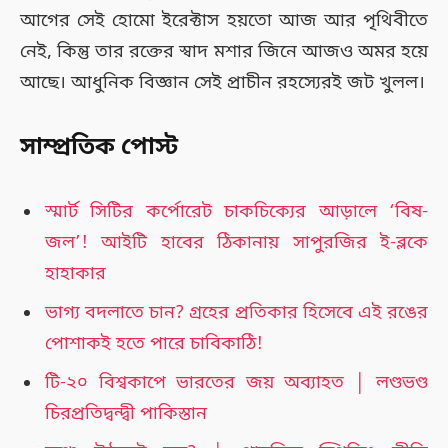
আগের সেই হোমো ইরেক্টাস হয়তো আজ আর পৃথিবীতে
নেই, কিন্তু তার রক্তের স্বাদ মশার জিনে আজও অমর হয়ে
আছে। আধুনিক বিজ্ঞান সেই প্রাচীন রহস্যেরই জট খুলল।
সাম্প্রতিক পোস্ট
স্মার্ট সিটির কর্পোরেট চাকচিক্যের আড়ালে ‘বিষ-
জল’! আইটি হাবের ঠিকানায় সাপুরজির ই-ব্লকে
হাহাকার
ভাগ্য বদলাতে চান? গ্রহের প্রতিকার হিসেবে এই রঙের
পোশাকই হতে পারে চাবিকাঠি!
টি-২০ বিশ্বকাপে ভারতের জয় অব্যাহত │ লণ্ডভণ্ড
চিরপ্রতিদ্বন্দ্বী পাকিস্তান