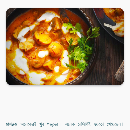
মাশরুম অনেকেরই খুব পছন্দের। অনেক রেসিপিই হয়তো খেয়েছেন।