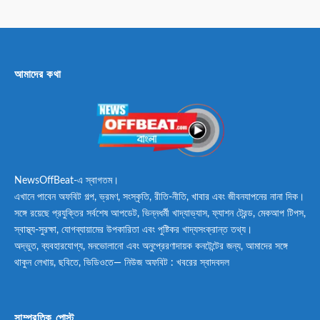
আমাদের কথা
NewsOffBeat-এ স্বাগতম।
এখানে পাবেন অফবিট গল্প, ভ্রমণ, সংস্কৃতি, রীতি-নীতি, খাবার এবং জীবনযাপনের নানা দিক।
সঙ্গে রয়েছে প্রযুক্তির সর্বশেষ আপডেট, ভিন্নধর্মী খাদ্যাভ্যাস, ফ্যাশন ট্রেন্ড, মেকআপ টিপস,
স্বাস্থ্য-সুরক্ষা, যোগব্যায়ামের উপকারিতা এবং পুষ্টিকর খাদ্যসংক্রান্ত তথ্য।
অদ্ভুত, ব্যবহারযোগ্য, মনভোলানো এবং অনুপ্রেরণাদায়ক কনটেন্টের জন্য, আমাদের সঙ্গে
থাকুন লেখায়, ছবিতে, ভিডিওতে— নিউজ অফবিট : খবরের স্বাদবদল
সাম্প্রতিক পোস্ট