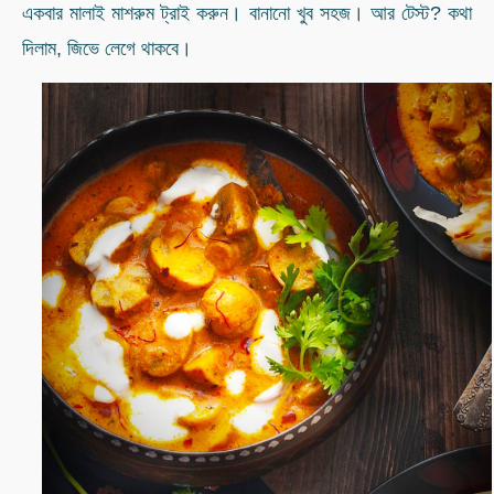
একবার মালাই মাশরুম ট্রাই করুন। বানানো খুব সহজ। আর টেস্ট? কথা
দিলাম, জিভে লেগে থাকবে।