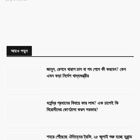
আরও পড়ুন
জানুন, রেশনে খারাপ চাল বা গম পেলে কী করবেন? কেন
এমন কড়া নির্দেশ খাদ্যমন্ত্রীর
ধর্মেন্দ্র প্রধানের বিদায়ে কার লাভ? এক চালেই কি
বিরোধীদের কোণঠাসা করল সরকার?
শহরে পৌঁছেছে ঐতিহ্যের ট্রফি, ২৫ জুলাই শুরু হচ্ছে ডুরান্ড