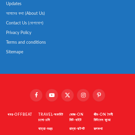
Updates
আমাদের কথা (About Us)
Contact Us (যোগাযোগ)
Privacy Policy
Terms and conditions
Sitemape
Facebook
YouTube
X
Instagram
Pinterest
(Twitter)
খবর-OFFBEAT
TRAVEL-অফবিট
ভোজ-ON
জীব-ON শৈলী
চলো-চলি
ফিট-বাইট
ফিটনেস ফান্ডা
যাত্রা-মন্ত্র
রান্না-ঝটপট
রূপকথা