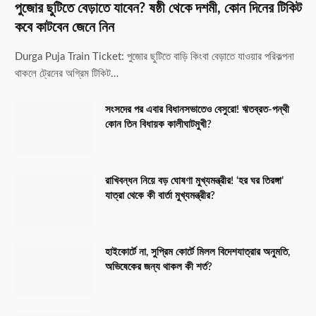
পুজোর ছুটিতে বেড়াতে যাবেন? ষষ্ঠী থেকে দশমী, কোন দিনের টিকিট
কবে কাটবেন জেনে নিন
Durga Puja Train Ticket: পুজোর ছুটিতে বাড়ি কিংবা বেড়াতে যাওয়ার পরিকল্পনা
থাকলে ট্রেনের অগ্রিম টিকিট…
সংসদের পর এবার বিধানসভাতেও বেসুরো! ঋতব্রত-পন্থী
কোন তিন বিধায়ক কালীঘাটমুখী?
রাখিবন্ধন নিয়ে বড় ঘোষণা মুখ্যমন্ত্রীর! ‘হর ঘর তিরঙ্গা’
যাত্রা থেকে কী বার্তা মুখ্যমন্ত্রীর?
হাইকোর্টে না, সুপ্রিম কোর্টে মিলল বিদেশযাত্রার অনুমতি,
অভিষেকের জন্য থাকল কী শর্ত?