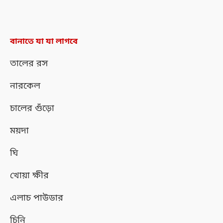
বানাতে যা যা লাগবে
তালের রস
নারকেল
চালের গুঁড়ো
ময়দা
ঘি
খোয়া ক্ষীর
এলাচ পাউডার
চিনি