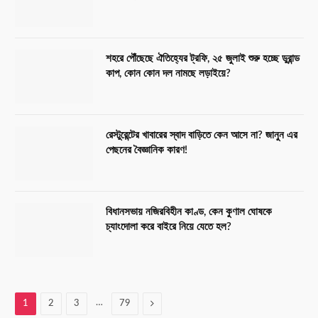
শহরে পৌঁছেছে ঐতিহ্যের ট্রফি, ২৫ জুলাই শুরু হচ্ছে ডুরান্ড
কাপ, কোন কোন দল নামছে লড়াইয়ে?
রেস্টুরেন্টের খাবারের স্বাদ বাড়িতে কেন আসে না? জানুন এর
পেছনের বৈজ্ঞানিক কারণ!
বিধানসভায় নজিরবিহীন কাণ্ড, কেন কুণাল ঘোষকে
চ্যাংদোলা করে বাইরে নিয়ে যেতে হল?
…
Next
1
2
3
79