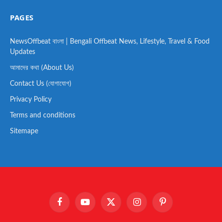
PAGES
NewsOffbeat বাংলা | Bengali Offbeat News, Lifestyle, Travel & Food
Updates
আমাদের কথা (About Us)
Contact Us (যোগাযোগ)
Privacy Policy
Terms and conditions
Sitemape
Facebook
YouTube
X
Instagram
Pinterest
(Twitter)