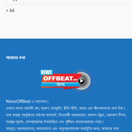
« Jul
আমাদের কথা
NewsOffBeat-এ স্বাগতম।
এখানে পাবেন অফবিট গল্প, ভ্রমণ, সংস্কৃতি, রীতি-নীতি, খাবার এবং জীবনযাপনের নানা দিক।
সঙ্গে রয়েছে প্রযুক্তির সর্বশেষ আপডেট, ভিন্নধর্মী খাদ্যাভ্যাস, ফ্যাশন ট্রেন্ড, মেকআপ টিপস,
স্বাস্থ্য-সুরক্ষা, যোগব্যায়ামের উপকারিতা এবং পুষ্টিকর খাদ্যসংক্রান্ত তথ্য।
অদ্ভুত, ব্যবহারযোগ্য, মনভোলানো এবং অনুপ্রেরণাদায়ক কনটেন্টের জন্য, আমাদের সঙ্গে