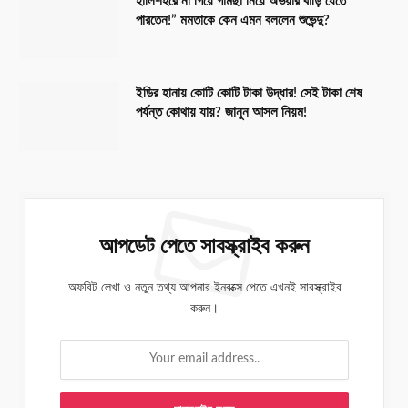
হালিশহরে না গিয়ে গামছা নিয়ে অভয়ার বাড়ি যেতে
পারতেন!” মমতাকে কেন এমন বললেন শুভেন্দু?
ইডির হানায় কোটি কোটি টাকা উদ্ধার! সেই টাকা শেষ
পর্যন্ত কোথায় যায়? জানুন আসল নিয়ম!
আপডেট পেতে সাবস্ক্রাইব করুন
অফবিট লেখা ও নতুন তথ্য আপনার ইনবক্সে পেতে এখনই সাবস্ক্রাইব
করুন।