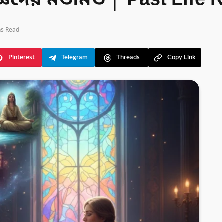
্ঞদের মতামত │ Past Life 
ns Read
Pinterest
Telegram
Threads
Copy Link