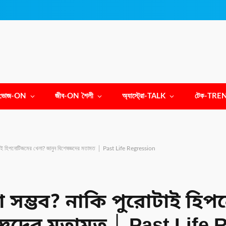
ভোজ-ON
জীব-ON শৈলী
অ্যাস্ট্রো-TALK
টেক-TRE
পুরোটাই হিপনোটিজমের খেলা? জানুন বিশেষজ্ঞদের মতামত │ Past Life Regression
দেখা সম্ভব? নাকি পুরোটাই হ