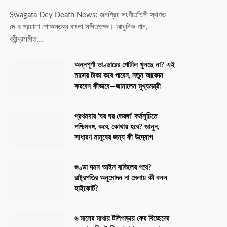
Swagata Dey Death News: জনপ্রিয় সংগীতশিল্পী স্বাগত
দে-র প্রয়াণে শোকস্তব্ধ বাংলা সঙ্গীতজগৎ। আধুনিক গান,
রবীন্দ্রসঙ্গীত,…
অন্নপূর্ণা ভাণ্ডারের পোর্টাল খুলছে না? এই
মাসের টাকা কবে পাবেন, নতুন আবেদন
করবেন কীভাবে—জানালেন মুখ্যমন্ত্রী
প্রথমবার ‘ঘর ঘর তেরঙ্গা’ কর্মসূচিতে
পশ্চিমবঙ্গ, কবে, কোথায় হবে? জানুন,
সাধারণ মানুষের জন্য কী উদ্যোগ
গুণ্ডা দমন আইন বাতিলের পথে?
রাষ্ট্রপতির অনুমোদন না মেলায় কী বলল
হাইকোর্ট?
৬ মাসের মাথায় টলিপাড়ায় ফের বিচ্ছেদের