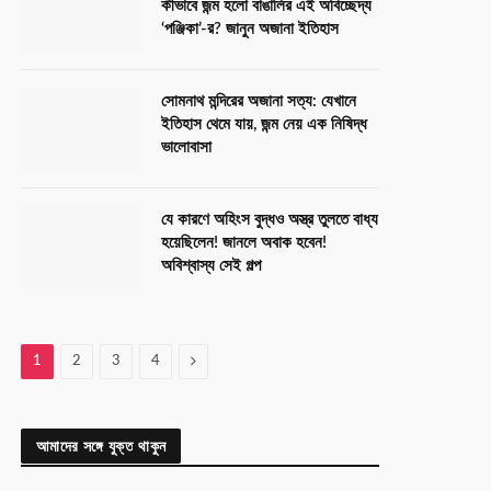
কীভাবে জন্ম হলো বাঙালির এই অবিচ্ছেদ্য
‘পঞ্জিকা’-র? জানুন অজানা ইতিহাস
সোমনাথ মন্দিরের অজানা সত্য: যেখানে
ইতিহাস থেমে যায়, জন্ম নেয় এক নিষিদ্ধ
ভালোবাসা
যে কারণে অহিংস বুদ্ধও অস্ত্র তুলতে বাধ্য
হয়েছিলেন! জানলে অবাক হবেন!
অবিশ্বাস্য সেই গল্প
Next
1
2
3
4
আমাদের সঙ্গে যুক্ত থাকুন