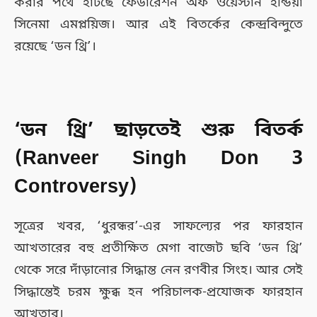
করার পথে হাঁটছে ফেডারেশন অফ ওয়েস্টার্ন ইন্ডিয়া
সিনেমা এমপ্লয়িজ। আর এই বিতর্কের কেন্দ্রবিন্দুতে
রয়েছে ‘ডন থ্রি’।
‘ডন থ্রি’ ছাড়তেই শুরু বিতর্ক
(Ranveer Singh Don 3
Controversy)
সূত্রের খবর, ‘ধুরন্ধর’-এর সাফল্যের পর ফারহান
আখতারের বহু প্রতীক্ষিত মেগা বাজেট ছবি ‘ডন থ্রি’
থেকে সরে দাঁড়ানোর সিদ্ধান্ত নেন রণবীর সিংহ। আর সেই
সিদ্ধান্তেই চরম ক্ষুব্ধ হন পরিচালক-প্রযোজক ফারহান
আখতার।