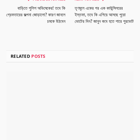
বাড়িতে পুলিশ অভিষেকের! তবে কি
তৃণমূলে একের পর এক কাউন্সিলরের
গ্রেফতারের জল্পনা জোড়ালো? কারণ জানলে
ইস্তফা, তবে কি এগিয়ে আসছে পুরো
চমকে উঠবেন
ভোটের দিন? জানুন কবে হতে পারে পুরভোট
RELATED
POSTS