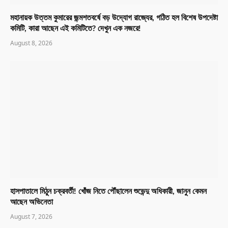
মহানায়ক উত্তম কুমারের জন্মশতবর্ষে বড় উদ্যোগ রাজ্যের, গঠিত হল বিশেষ উপদেষ্টা
কমিটি, কারা আছেন এই কমিটিতে? দেখুন এক নজরে!
August 8, 2026
হাসপাতালে মিঠুন চক্রবর্তী! খোঁজ নিতে পৌঁছালেন শুভেন্দু অধিকারী, জানুন কেমন
আছেন অভিনেতা
August 7, 2026