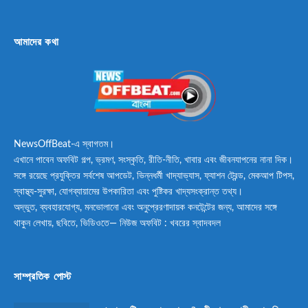
আমাদের কথা
NewsOffBeat-এ স্বাগতম।
এখানে পাবেন অফবিট গল্প, ভ্রমণ, সংস্কৃতি, রীতি-নীতি, খাবার এবং জীবনযাপনের নানা দিক।
সঙ্গে রয়েছে প্রযুক্তির সর্বশেষ আপডেট, ভিন্নধর্মী খাদ্যাভ্যাস, ফ্যাশন ট্রেন্ড, মেকআপ টিপস,
স্বাস্থ্য-সুরক্ষা, যোগব্যায়ামের উপকারিতা এবং পুষ্টিকর খাদ্যসংক্রান্ত তথ্য।
অদ্ভুত, ব্যবহারযোগ্য, মনভোলানো এবং অনুপ্রেরণাদায়ক কনটেন্টের জন্য, আমাদের সঙ্গে
থাকুন লেখায়, ছবিতে, ভিডিওতে— নিউজ অফবিট : খবরের স্বাদবদল
সাম্প্রতিক পোস্ট