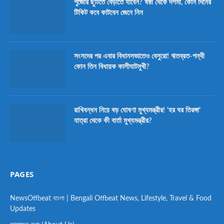
পুজোর ছুটিতে বেড়াতে যাবেন? ষষ্ঠী থেকে দশমী, কোন দিনের
টিকিট কবে কাটবেন জেনে নিন
সংসদের পর এবার বিধানসভাতেও বেসুরো! ঋতব্রত-পন্থী
কোন তিন বিধায়ক কালীঘাটমুখী?
রাখিবন্ধন নিয়ে বড় ঘোষণা মুখ্যমন্ত্রীর! ‘হর ঘর তিরঙ্গা’
যাত্রা থেকে কী বার্তা মুখ্যমন্ত্রীর?
PAGES
NewsOffbeat বাংলা | Bengali Offbeat News, Lifestyle, Travel & Food
Updates