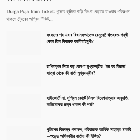
Durga Puja Train Ticket: পুজোর ছুটিতে বাড়ি কিংবা বেড়াতে যাওয়ার পরিকল্পনা
থাকলে ট্রেনের অগ্রিম টিকিট…
সংসদের পর এবার বিধানসভাতেও বেসুরো! ঋতব্রত-পন্থী
কোন তিন বিধায়ক কালীঘাটমুখী?
রাখিবন্ধন নিয়ে বড় ঘোষণা মুখ্যমন্ত্রীর! ‘হর ঘর তিরঙ্গা’
যাত্রা থেকে কী বার্তা মুখ্যমন্ত্রীর?
হাইকোর্টে না, সুপ্রিম কোর্টে মিলল বিদেশযাত্রার অনুমতি,
অভিষেকের জন্য থাকল কী শর্ত?
পুলিশের বিরুদ্ধে পদক্ষেপ, পরিবারকে আর্থিক সাহায্য-চাকরি
—শুভেন্দু অধিকারীর বার্তায় কী ইঙ্গিত?