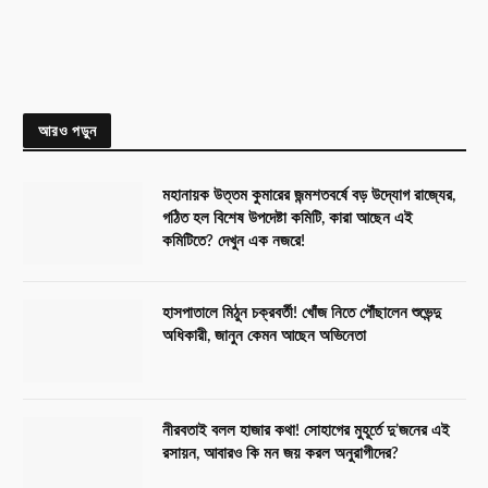
আরও পড়ুন
মহানায়ক উত্তম কুমারের জন্মশতবর্ষে বড় উদ্যোগ রাজ্যের,
গঠিত হল বিশেষ উপদেষ্টা কমিটি, কারা আছেন এই
কমিটিতে? দেখুন এক নজরে!
হাসপাতালে মিঠুন চক্রবর্তী! খোঁজ নিতে পৌঁছালেন শুভেন্দু
অধিকারী, জানুন কেমন আছেন অভিনেতা
নীরবতাই বলল হাজার কথা! সোহাগের মুহূর্তে দু’জনের এই
রসায়ন, আবারও কি মন জয় করল অনুরাগীদের?