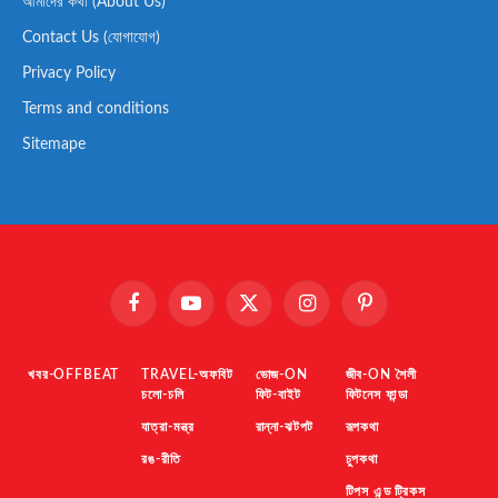
আমাদের কথা (About Us)
Contact Us (যোগাযোগ)
Privacy Policy
Terms and conditions
Sitemape
Facebook
YouTube
X
Instagram
Pinterest
(Twitter)
খবর-OFFBEAT
TRAVEL-অফবিট
ভোজ-ON
জীব-ON শৈলী
চলো-চলি
ফিট-বাইট
ফিটনেস ফান্ডা
যাত্রা-মন্ত্র
রান্না-ঝটপট
রূপকথা
রঙ-রীতি
চুপকথা
টিপস এন্ড ট্রিকস